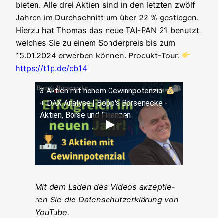
bie­ten. Alle drei Akti­en sind in den letz­ten zwölf
Jah­ren im Durch­schnitt um über 22 % gestie­gen.
Hier­zu hat Tho­mas das neue TAI-PAN 21 benutzt,
wel­ches Sie zu einem Son­der­preis bis zum
15.01.2024 erwer­ben kön­nen. Pro­dukt-Tour:
https://t1p.de/cb14
3 Akti­en mit hohem Gewinn­po­ten­zi­al
+ DAX Ana­ly­se | Bopp's Bör­sen­ecke -
Akti­en, Bör­se und Finanzen
Mit dem Laden des Vide­os akzep­tie­
ren Sie die Daten­schutz­er­klä­rung von
YouTube.