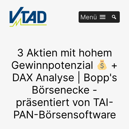
Zum
Inhalt
Menü
springen
3 Aktien mit hohem
Gewinnpotenzial
+
DAX Analyse | Bopp's
Börsenecke -
präsentiert von TAI-
PAN-Börsensoftware