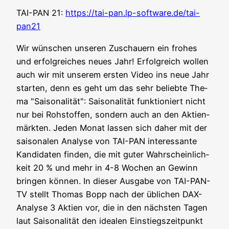
TAI-PAN 21:
https://tai-pan.lp-software.de/tai-
pan21
Wir wün­schen unse­ren Zuschau­ern ein fro­hes
und erfolg­rei­ches neu­es Jahr! Erfolg­reich wol­len
auch wir mit unse­rem ers­ten Video ins neue Jahr
star­ten, denn es geht um das sehr belieb­te The­
ma "Sai­so­na­li­tät": Sai­so­na­li­tät funk­tio­niert nicht
nur bei Roh­stof­fen, son­dern auch an den Akti­en­
märk­ten. Jeden Monat las­sen sich daher mit der
sai­so­na­len Ana­ly­se von TAI-PAN inter­es­san­te
Kan­di­da­ten fin­den, die mit guter Wahr­schein­lich­
keit 20 % und mehr in 4-8 Wochen an Gewinn
brin­gen kön­nen. In die­ser Aus­ga­be von TAI-PAN-
TV stellt Tho­mas Bopp nach der übli­chen DAX-
Ana­ly­se 3 Akti­en vor, die in den nächs­ten Tagen
laut Sai­so­na­li­tät den idea­len Ein­stiegs­zeit­punkt