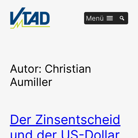
Zum
Inhalt
Menü
springen
Autor:
Christian
Aumiller
Der Zinsentscheid
und der US-Dollar