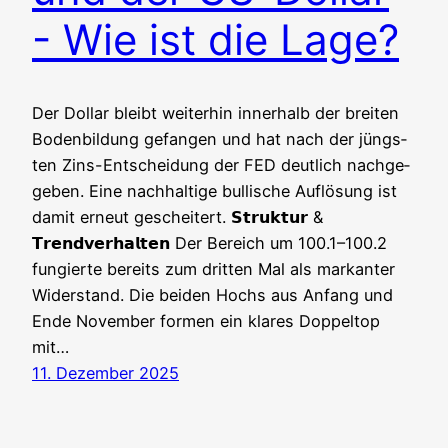
- Wie ist die Lage?
Der Dol­lar bleibt wei­ter­hin inner­halb der brei­ten
Boden­bil­dung gefan­gen und hat nach der jüngs­
ten Zins-Ent­schei­dung der FED deut­lich nach­ge­
ge­ben. Eine nach­hal­ti­ge bul­li­sche Auf­lö­sung ist
damit erneut gescheitert. 𝗦𝘁𝗿𝘂𝗸𝘁𝘂𝗿 &
𝗧𝗿𝗲𝗻𝗱𝘃𝗲𝗿𝗵𝗮𝗹𝘁𝗲𝗻 Der Bereich um 100.1–100.2
fun­gier­te bereits zum drit­ten Mal als mar­kan­ter
Wider­stand. Die bei­den Hochs aus Anfang und
Ende Novem­ber for­men ein kla­res Dop­pel­top
mit…
11. Dezember 2025