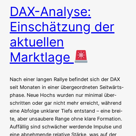
DAX-Analyse:
Einschätzung der
aktuellen
Marktlage
Nach einer lan­gen Ral­lye befin­det sich der DAX
seit Mona­ten in einer über­ge­ord­ne­ten Seit­wärts­
pha­se. Neue Hochs wur­den nur mini­mal über­
schrit­ten oder gar nicht mehr erreicht, wäh­rend
eine Abfol­ge unkla­rer Tiefs ent­stand – eine brei­
te, aber unsau­be­re Ran­ge ohne kla­re For­ma­ti­on.
Auf­fäl­lig sind schwä­cher wer­den­de Impul­se und
eine abneh­men­de rela­ti­ve Stär­ke, was auf der