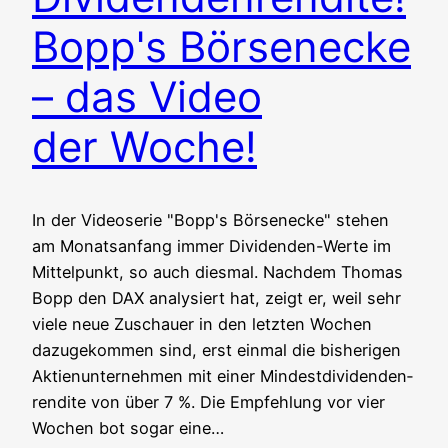
Bopp's Börsenecke
– das Video
der Woche!
In der Video­se­rie "Bopp's Bör­sen­ecke" ste­hen
am Monats­an­fang immer Divi­den­den-Wer­te im
Mit­tel­punkt, so auch dies­mal. Nach­dem Tho­mas
Bopp den DAX ana­ly­siert hat, zeigt er, weil sehr
vie­le neue Zuschau­er in den letz­ten Wochen
dazu­ge­kom­men sind, erst ein­mal die bis­he­ri­gen
Akti­en­un­ter­neh­men mit einer Min­dest­di­vi­den­den­
ren­di­te von über 7 %. Die Emp­feh­lung vor vier
Wochen bot sogar eine…