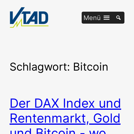
Zum
Inhalt
Menü
springen
Schlagwort:
Bitcoin
Der DAX Index und
Rentenmarkt, Gold
und Bitcoin - wo