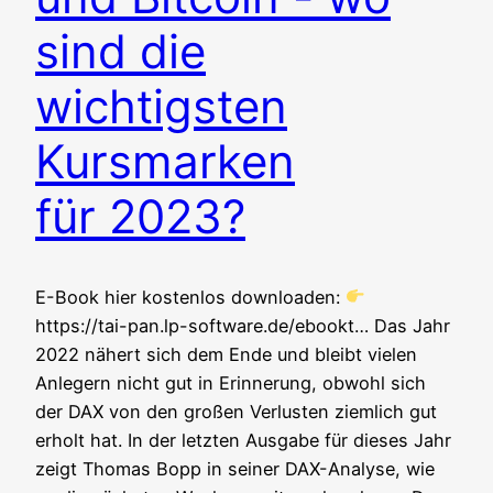
sind die
wichtigsten
Kursmarken
für 2023?
E-Book hier kos­ten­los down­loa­den:
https://tai-pan.lp-software.de/ebookt… Das Jahr
2022 nähert sich dem Ende und bleibt vie­len
Anle­gern nicht gut in Erin­ne­rung, obwohl sich
der DAX von den gro­ßen Ver­lus­ten ziem­lich gut
erholt hat. In der letz­ten Aus­ga­be für die­ses Jahr
zeigt Tho­mas Bopp in sei­ner DAX-Ana­ly­se, wie