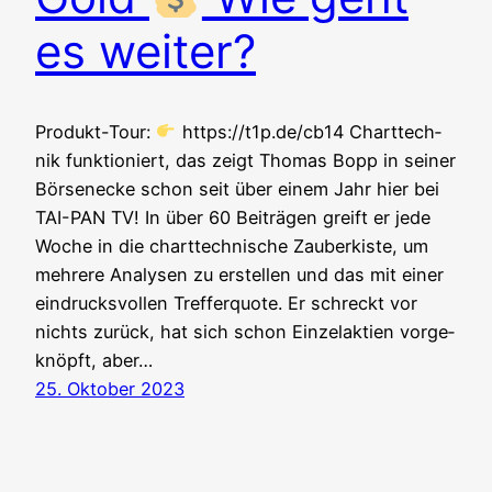
es weiter?
Pro­dukt-Tour:
https://t1p.de/cb14 Chart­tech­
nik funk­tio­niert, das zeigt Tho­mas Bopp in sei­ner
Bör­sen­ecke schon seit über einem Jahr hier bei
TAI-PAN TV! In über 60 Bei­trä­gen greift er jede
Woche in die chart­tech­ni­sche Zau­ber­kis­te, um
meh­re­re Ana­ly­sen zu erstel­len und das mit einer
ein­drucks­vol­len Tref­fer­quo­te. Er schreckt vor
nichts zurück, hat sich schon Ein­zel­ak­ti­en vor­ge­
knöpft, aber…
25. Oktober 2023