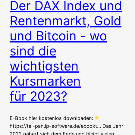
Der DAX Index und
Rentenmarkt, Gold
und Bitcoin - wo
sind die
wichtigsten
Kursmarken
für 2023?
E-Book hier kos­ten­los down­loa­den:
https://tai-pan.lp-software.de/ebookt… Das Jahr
2022 nähert sich dem Ende und bleibt vie­len