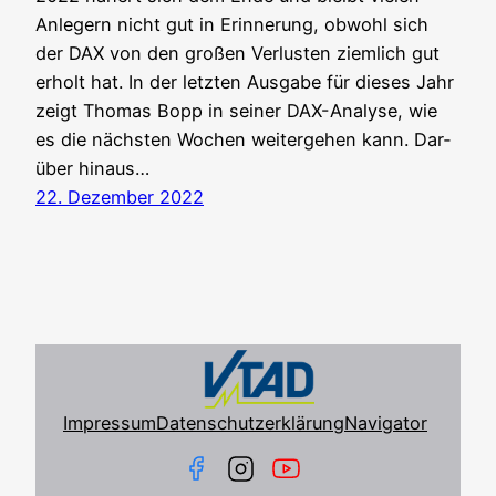
Anle­gern nicht gut in Erin­ne­rung, obwohl sich
der DAX von den gro­ßen Ver­lus­ten ziem­lich gut
erholt hat. In der letz­ten Aus­ga­be für die­ses Jahr
zeigt Tho­mas Bopp in sei­ner DAX-Ana­ly­se, wie
es die nächs­ten Wochen wei­ter­ge­hen kann. Dar­
über hin­aus…
22. Dezember 2022
Impressum
Datenschutzerklärung
Navigator