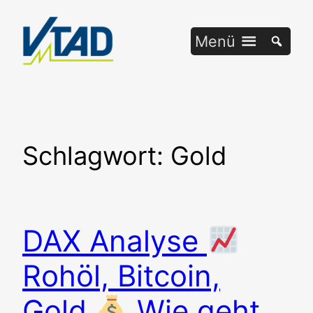
Zum
Inhalt
Menü
springen
Schlagwort:
Gold
DAX Analyse
Rohöl, Bitcoin,
Gold
Wie geht