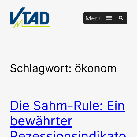
Zum
Inhalt
Menü
springen
Schlagwort:
ökonom
Die Sahm-Rule: Ein
bewährter
Rezessionsindikato