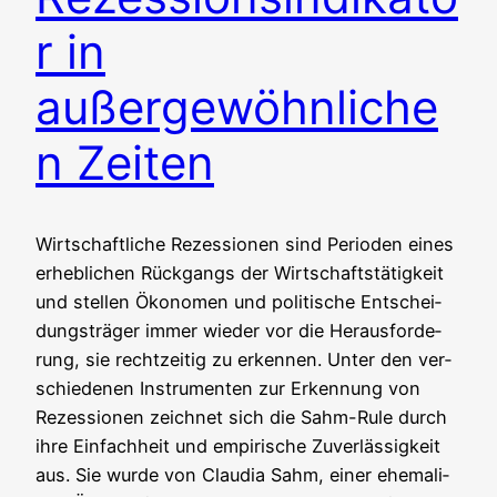
r in
außergewöhnliche
n Zeiten
Wirt­schaft­li­che Rezes­sio­nen sind Peri­oden eines
erheb­li­chen Rück­gangs der Wirt­schafts­tä­tig­keit
und stel­len Öko­no­men und poli­ti­sche Ent­schei­
dungs­trä­ger immer wie­der vor die Her­aus­for­de­
rung, sie recht­zei­tig zu erken­nen. Unter den ver­
schie­de­nen Instru­men­ten zur Erken­nung von
Rezes­sio­nen zeich­net sich die Sahm-Rule durch
ihre Ein­fach­heit und empi­ri­sche Zuver­läs­sig­keit
aus. Sie wur­de von Clau­dia Sahm, einer ehe­ma­li­