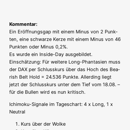
Kom­men­tar:
Ein Eröff­nungs­gap mit einem Minus von 2 Punk­
ten, eine schwar­ze Ker­ze mit einem Minus von 46
Punk­ten oder Minus 0,2%.
Es wur­de ein Insi­de-Day aus­ge­bil­det.
Ein­schät­zung: Für wei­te­re Long-Phan­ta­sien muss
der DAX per Schluss­kurs über das Hoch des Bea­
rish Belt Hold = 24.536 Punk­te. Aller­ding liegt
jetzt der Schluss­kurs unter dem Tief vom 18.08. –
für die Bul­len wird es nun kritisch.
Ichi­mo­ku-Signa­le im Tages­chart: 4 x Long, 1 x
Neutral
Kurs über der Wolke