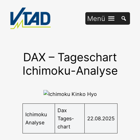
Zum
Inhalt
Menü
springen
DAX – Tageschart
Ichimoku-Analyse
Dax
Ichi­mo­ku
Tages­
22.08.2025
Analyse
chart