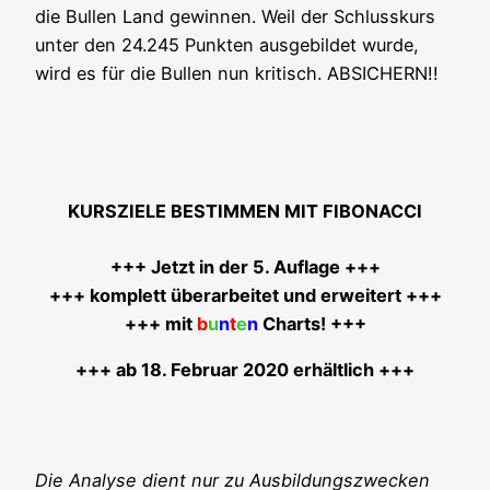
die Bul­len Land gewin­nen. Weil der Schluss­kurs
unter den 24.245 Punk­ten aus­ge­bil­det wur­de,
wird es für die Bul­len nun kri­tisch. ABSICHERN!!
KURSZIELE BESTIMMEN MIT FIBONACCI
+++ Jetzt in der 5. Auf­la­ge +++
+++ kom­plett über­ar­bei­tet und erwei­tert +++
+++ mit
b
u
n
t
e
n
Charts! +++
+++ ab 18. Febru­ar 2020 erhältlich +++
Die Ana­ly­se dient nur zu Aus­bil­dungs­zwe­cken