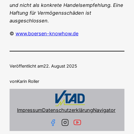
und nicht als kon­kre­te Han­dels­emp­feh­lung. Eine
Haf­tung für Ver­mö­gens­schä­den ist
ausgeschlossen.
©
www.boersen-knowhow.de
Veröffentlicht am
22. August 2025
von
Karin Roller
Impressum
Datenschutzerklärung
Navigator