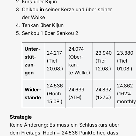
Kurs über
Kijun
Chi­kou
in
sei­ner Ker­ze und über sei­ner
der Wolke
Ten­kan über
Kijun
Sen­kou 1 über Sen­kou 2
Unter­
24.074
24.217
23.940
23.380
stüt­
(Ober­
(Tief
(Tief
(Tief
zun­
kan­
20.08.)
12.08.)
01.08.)
gen
te Wolke)
24.536
24.862
Wider­
24.639
24.832
(Hoch
(162%
stän­de
(ATH)
(127%)
15.08.)
monthly
Stra­te­gie
Kei­ne Ände­rung: Es muss ein Schluss­kurs über
dem Frei­tags-Hoch = 24.536 Punk­te her, dass