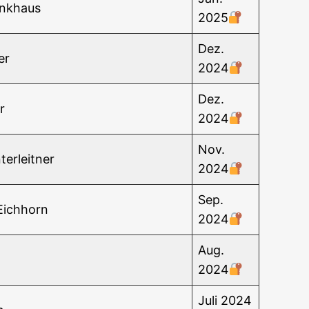
enkhaus
2025
Dez.
er
2024
Dez.
r
2024
Nov.
terleitner
2024
Sep.
 Eichhorn
2024
Aug.
z
2024
Juli 2024