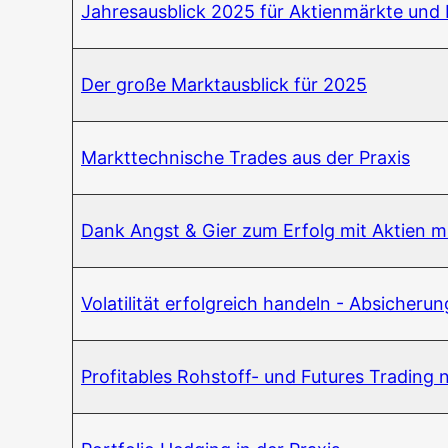
Jah­res­aus­blick 2025 für Akti­en­märk­te und
Der gro­ße Markt­aus­blick für 2025
Markt­tech­ni­sche Trades aus der Praxis
Dank Angst & Gier zum Erfolg mit Akti­en m
Vola­ti­li­tät erfolg­reich han­deln - Absi­che­
Pro­fi­ta­bles Roh­stoff- und Futures Tra­di