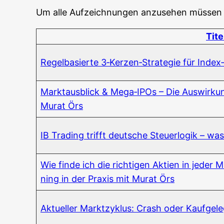
Um alle Auf­zeich­nun­gen anzu­se­hen müs­sen
Tite
Regel­ba­sier­te 3‑Kerzen‑Strategie für Index
Markt­aus­blick & Mega‑IPOs – Die Aus­wir­kun
Murat Örs
IB Tra­ding trifft deut­sche Steu­er­lo­gik – w
Wie fin­de ich die rich­ti­gen Akti­en in jeder M
ning in der Pra­xis mit Murat Örs
Aktu­el­ler Markt­zy­klus: Crash oder Kauf­ge­le