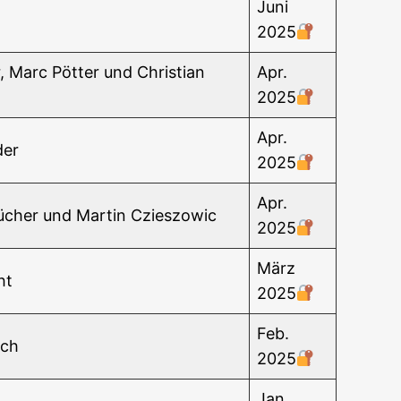
Juni
2025
r, Marc Pöt­ter und Chris­ti­an
Apr.
2025
Apr.
der
2025
Apr.
ücher und Mar­tin Czieszowic
2025
März
ht
2025
Feb.
ich
2025
Jan.