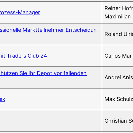
Rei­ner Hof­
 Prozess-Manager
Maxi­mi­li­a
­sio­nel­le Markt­teil­neh­mer Ent­schei­dun­
Roland Ulri
mit Trad­ers Club 24
Car­los Mar
hüt­zen Sie Ihr Depot vor fal­len­den
And­rei Ani
eek
Max Schul
Chris­ti­an 