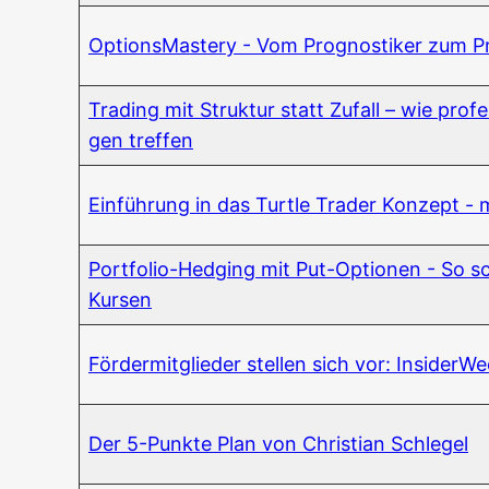
Opti­ons­Mas­tery - Vom Pro­gnos­ti­ker zum
Tra­ding mit Struk­tur statt Zufall – wie pro­fes
gen treffen
Ein­füh­rung in das Turt­le Trader Kon­zept - 
Port­fo­lio-Hedging mit Put-Optio­nen - So sc
Kursen
För­der­mit­glie­der stel­len sich vor: InsiderW
Der 5-Punk­te Plan von Chris­ti­an Schlegel