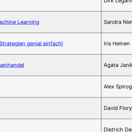
Dirk Legah
 Machi­ne Learning
San­dra Nie
tra­te­gien geni­al einfach!
Iris Hei­nen
visenhandel
Aga­ta Jani
Alex Spi­ro­
David Flo­ry­
Diet­rich D