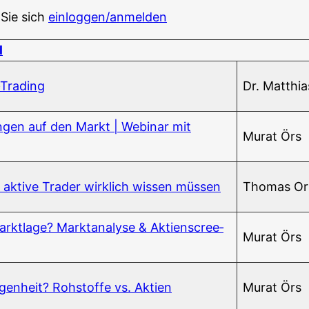
 Sie sich
einloggen/anmelden
l
‑Trading
Dr. Mat­thi
­gen auf den Markt | Web­i­nar mit
Murat Örs
as akti­ve Trader wirk­lich wis­sen müssen
Tho­mas Ort
arkt­la­ge? Markt­ana­ly­se & Akti­en­scree­
Murat Örs
­gen­heit? Roh­stof­fe vs. Aktien
Murat Örs