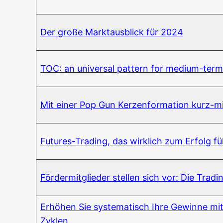
Der gro­ße Markt­aus­blick für 2024
TOC: an uni­ver­sal pat­tern for medi­um-ter
Mit einer Pop Gun Ker­zen­for­ma­ti­on kurz-mi
Futures-Tra­ding, das wirk­lich zum Erfolg fü
För­der­mit­glie­der stel­len sich vor: Die Tra
Erhö­hen Sie sys­te­ma­tisch Ihre Gewin­ne mit w
Zyklen