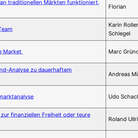
 tra­di­tio­nel­len Märk­ten funk­tio­niert,
Flo­ri­an
Karin Rol­le
m Team
Schlegel
­de Market
Marc Grün­
-Ana­ly­se zu dau­er­haf­tem
Andre­as M
nzmarktanalyse
Udo Schac
r finan­zi­el­len Frei­heit oder teu­re
Roland Ull­r