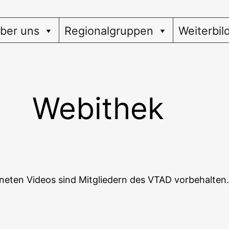
ber uns
Regionalgruppen
Weiterbil
Webithek
ne­ten Vide­os sind Mit­glie­dern des VTAD vorbehalten.