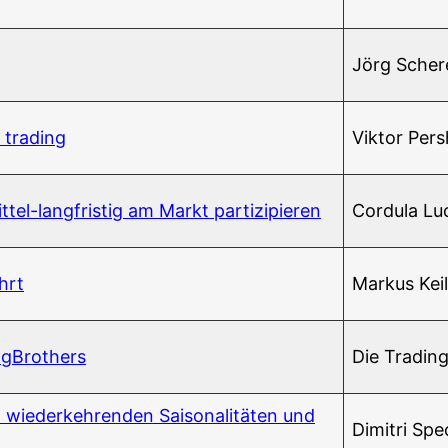
Jörg Sche­r
m trading
Vik­tor Per
t­tel-lang­fris­tig am Markt partizipieren
Cor­du­la Lu
hrt
Mar­kus Keil
dingBrothers
Die Tra­ding
ie­der­keh­ren­den Sai­so­na­li­tä­ten und
Dimi­t­ri Sp