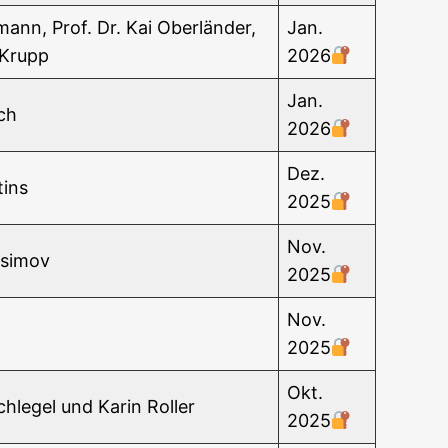
mann, Prof. Dr. Kai Ober­län­der,
Jan.
n Krupp
2026
Jan.
ch
2026
Dez.
tins
2025
Nov.
ssimov
2025
Nov.
z
2025
Okt.
Schle­gel und Karin Roller
2025