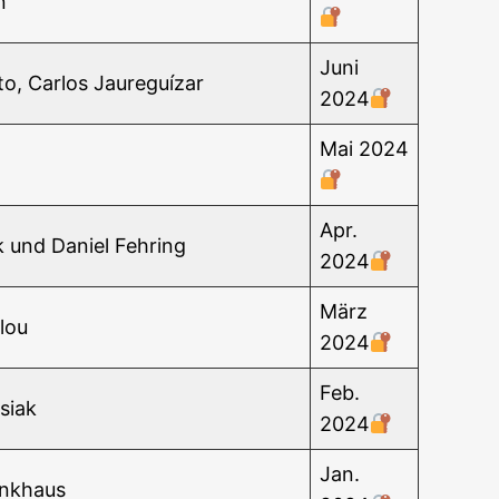
n
Juni
to, Car­los Jaureguízar
2024
Mai 2024
Apr.
k und Dani­el Fehring
2024
März
glou
2024
Feb.
si­ak
2024
Jan.
enkhaus