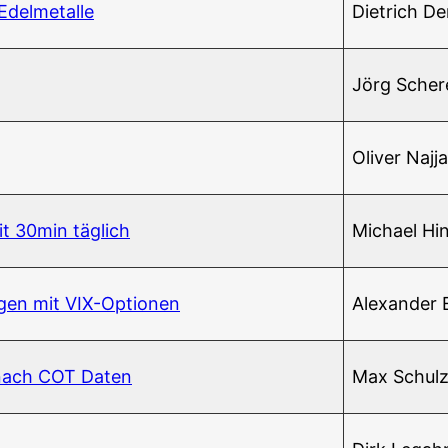
 Edelmetalle
Diet­rich D
Jörg Sche­r
Oli­ver Najja
it 30min täglich
Micha­el Hin
run­gen mit VIX-Optionen
Alex­an­der
ng nach COT Daten
Max Schul