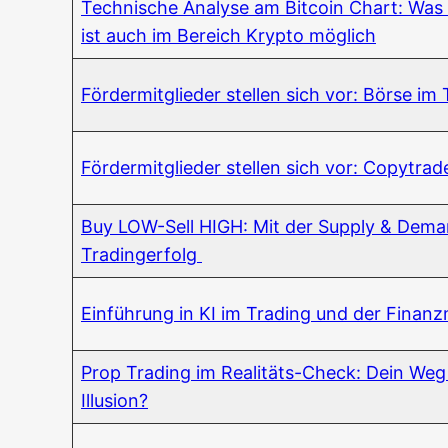
Tech­ni­sche Ana­ly­se am Bit­co­in Chart: Was an
ist auch im Bereich Kryp­to möglich
För­der­mit­glie­der stel­len sich vor: Bör­se i
För­der­mit­glie­der stel­len sich vor: Copy­tra
Buy LOW-Sell HIGH: Mit der Sup­p­ly & Demand
Tradingerfolg
Ein­füh­rung in KI im Tra­ding und der Fina
Prop Tra­ding im Rea­li­täts-Check: Dein Weg zu
Illusion?