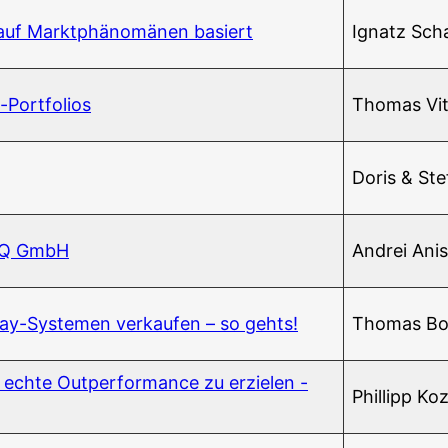
 auf Markt­phä­no­mä­nen basiert
Ignatz Scha­
n-Portfolios
Tho­mas Vi
Doris & Ste
R IQ GmbH
And­rei Ani
­day-Sys­te­men ver­kau­fen – so gehts!
Tho­mas B
e ech­te Out­per­for­mance zu erzie­len -
Phil­lipp Koz