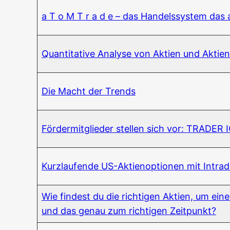
a T o M T r a d e – das Han­dels­sys­tem das
Quan­ti­ta­ti­ve Ana­ly­se von Akti­en und Aktie
Die Macht der Trends
För­der­mit­glie­der stel­len sich vor: TRADE
Kurz­lau­fen­de US-Akti­en­op­tio­nen mit Intra
Wie fin­dest du die rich­ti­gen Akti­en, um ein
und das genau zum rich­ti­gen Zeitpunkt?