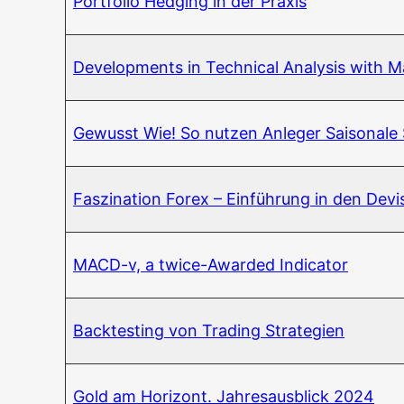
Port­fo­lio Hedging in der Praxis
Deve­lo­p­ments in Tech­ni­cal Ana­ly­sis with
Gewusst Wie! So nut­zen Anle­ger Sai­so­na­le S
Fas­zi­na­ti­on Forex – Ein­füh­rung in den De
MACD-v, a twice-Award­ed Indicator
Back­test­ing von Tra­ding Strategien
Gold am Hori­zont. Jah­res­aus­blick 2024