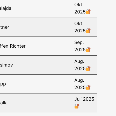
Okt.
laj­da
2025
Okt.
ttner
2025
Sep.
f­fen Richter
2025
Aug.
ssimov
2025
Aug.
opp
2025
Juli 2025
alla