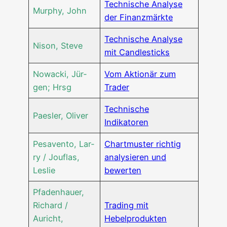
Tech­ni­sche Ana­ly­se
Mur­phy, John
der Finanzmärkte
Tech­ni­sche Ana­ly­se
Nison, Ste­ve
mit Candlesticks
Nowa­cki, Jür­
Vom Aktio­när zum
gen; Hrsg
Trader
Tech­ni­sche
Paes­ler, Oliver
Indikatoren
Pes­aven­to, Lar­
Chart­mus­ter rich­tig
ry / Jou­flas,
ana­ly­sie­ren und
Leslie
bewerten
Pfa­den­hau­er,
Richard /
Tra­ding mit
Auricht,
Hebelprodukten