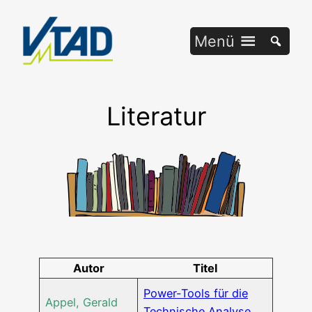
Zum
Inhalt
Menü
springen
Literatur
Autor
Titel
Power-Tools für die
Appel, Gerald
Tech­ni­sche Analyse