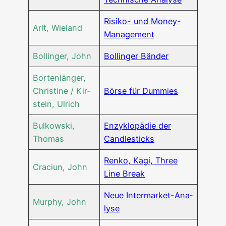
Risi­ko- und Money-
Arlt, Wie­land
Management
Bol­lin­ger, John
Bol­lin­ger Bänder
Bor­ten­län­ger,
Chris­ti­ne / Kir­
Bör­se für Dummies
stein, Ulrich
Bul­kow­ski,
Enzy­klo­pä­die der
Thomas
Candlesticks
Ren­ko, Kagi, Three
Cra­ci­un, John
Line Break
Neue Inter­mar­ket-Ana­
Mur­phy, John
ly­se