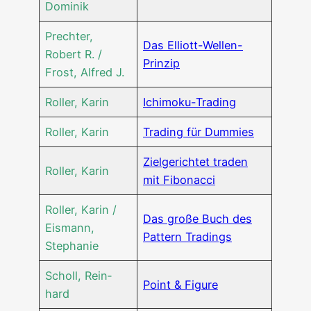
Dominik
Prech­ter,
Das Elliott-Wel­len-
Robert R. /
Prin­zip
Frost, Alfred J.
Rol­ler, Karin
Ichi­mo­ku-Tra­ding
Rol­ler, Karin
Tra­ding für Dummies
Ziel­ge­rich­tet traden
Rol­ler, Karin
mit Fibonacci
Rol­ler, Karin /
Das gro­ße Buch des
Eis­mann,
Pat­tern Tradings
Stephanie
Scholl, Rein­
Point & Figure
hard