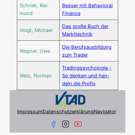
Schriek, Rai­
Bes­ser mit Beha­vi­oral
mund
Finance
Das gro­ße Buch der
Voigt, Micha­el
Markttechnik
Die Berufs­aus­bil­dung
Wag­ner, Uwe
zum Trader
Tra­ding­psy­cho­lo­gie -
Welz, Nor­man
So den­ken und han­
deln die Profis
Impressum
Datenschutzerklärung
Navigator