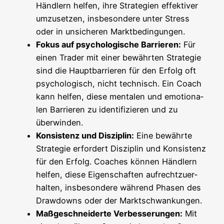
Händ­lern hel­fen, ihre Stra­te­gien effek­ti­ver
umzu­set­zen, ins­be­son­de­re unter Stress
oder in unsi­che­ren Marktbedingungen.
Fokus auf psy­cho­lo­gi­sche Bar­rie­ren:
Für
einen Trader mit einer bewähr­ten Stra­te­gie
sind die Haupt­bar­rie­ren für den Erfolg oft
psy­cho­lo­gisch, nicht tech­nisch. Ein Coach
kann hel­fen, die­se men­ta­len und emo­tio­na­
len Bar­rie­ren zu iden­ti­fi­zie­ren und zu
überwinden.
Kon­sis­tenz und Dis­zi­plin:
Eine bewähr­te
Stra­te­gie erfor­dert Dis­zi­plin und Kon­sis­tenz
für den Erfolg. Coa­ches kön­nen Händ­lern
hel­fen, die­se Eigen­schaf­ten auf­recht­zu­er­
hal­ten, ins­be­son­de­re wäh­rend Pha­sen des
Draw­downs oder der Marktschwankungen.
Maß­ge­schnei­der­te Ver­bes­se­run­gen:
Mit