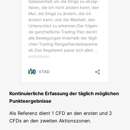
Kon­ti­nu­ier­li­che Erfas­sung der täg­lich mög­li­chen
Punkteergebnisse
Als Refe­renz dient 1 CFD an den ers­ten und 2
CFDs an den zwei­ten Aktionszonen.