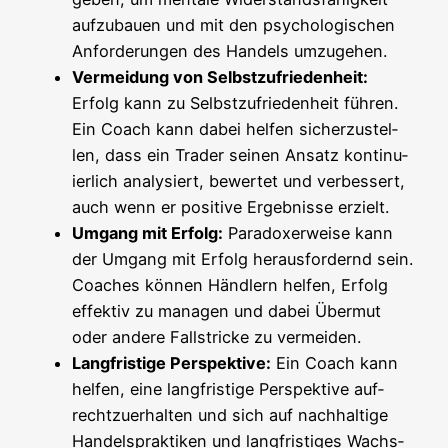
auf­zu­bau­en und mit den psy­cho­lo­gi­schen
Anfor­de­run­gen des Han­dels umzugehen.
Ver­mei­dung von Selbst­zu­frie­den­heit:
Erfolg kann zu Selbst­zu­frie­den­heit füh­ren.
Ein Coach kann dabei hel­fen sicher­zu­stel­
len, dass ein Trader sei­nen Ansatz kon­ti­nu­
ier­lich ana­ly­siert, bewer­tet und ver­bes­sert,
auch wenn er posi­ti­ve Ergeb­nis­se erzielt.
Umgang mit Erfolg:
Para­do­xer­wei­se kann
der Umgang mit Erfolg her­aus­for­dernd sein.
Coa­ches kön­nen Händ­lern hel­fen, Erfolg
effek­tiv zu mana­gen und dabei Über­mut
oder ande­re Fall­stri­cke zu vermeiden.
Lang­fris­ti­ge Per­spek­ti­ve:
Ein Coach kann
hel­fen, eine lang­fris­ti­ge Per­spek­ti­ve auf­
recht­zu­er­hal­ten und sich auf nach­hal­ti­ge
Han­dels­prak­ti­ken und lang­fris­ti­ges Wachs­