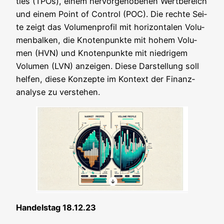
ties (TPOs), einem her­vor­ge­ho­be­nen Wert­be­reich
und einem Point of Con­trol (POC). Die rech­te Sei­
te zeigt das Volu­men­pro­fil mit hori­zon­ta­len Volu­
men­bal­ken, die Kno­ten­punk­te mit hohem Volu­
men (HVN) und Kno­ten­punk­te mit nied­ri­gem
Volu­men (LVN) anzei­gen. Die­se Dar­stel­lung soll
hel­fen, die­se Kon­zep­te im Kon­text der Finanz­
ana­ly­se zu verstehen.
Han­dels­tag 18.12.23