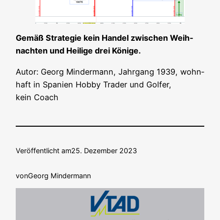
Gemäß Stra­te­gie kein Han­del zwi­schen Weih­
nach­ten und Hei­li­ge drei Könige.
Autor: Georg Min­der­mann, Jahr­gang 1939, wohn­
haft in Spa­ni­en Hob­by Trader und Gol­fer,
kein Coach
Veröffentlicht am
25. Dezember 2023
von
Georg Mindermann