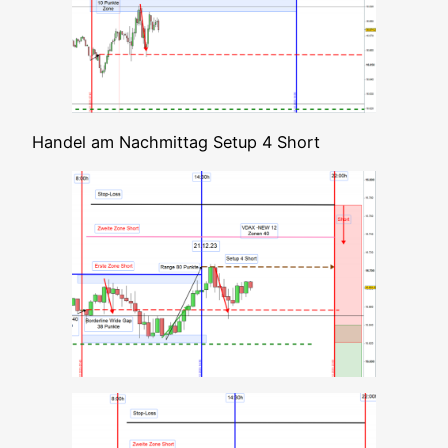
Han­del am Nach­mit­tag Set­up 4 Short