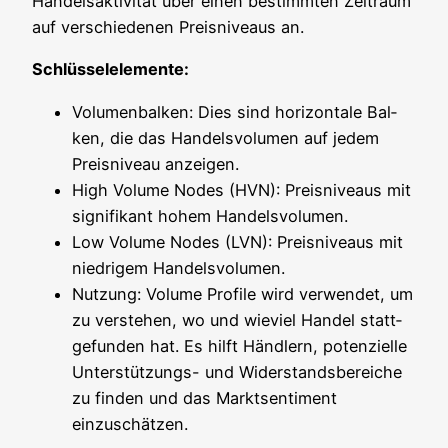
Han­dels­ak­ti­vi­tät über einen bestimm­ten Zeit­raum
auf ver­schie­de­nen Preis­ni­veaus an.
Schlüs­sel­ele­men­te:
Volu­men­bal­ken: Dies sind hori­zon­ta­le Bal­
ken, die das Han­dels­vo­lu­men auf jedem
Preis­ni­veau anzeigen.
High Volu­me Nodes (HVN): Preis­ni­veaus mit
signi­fi­kant hohem Handelsvolumen.
Low Volu­me Nodes (LVN): Preis­ni­veaus mit
nied­ri­gem Handelsvolumen.
Nut­zung: Volu­me Pro­fi­le wird ver­wen­det, um
zu ver­ste­hen, wo und wie­viel Han­del statt­
ge­fun­den hat. Es hilft Händ­lern, poten­zi­el­le
Unter­stüt­zungs- und Wider­stands­be­rei­che
zu fin­den und das Markts­en­ti­ment
einzuschätzen.