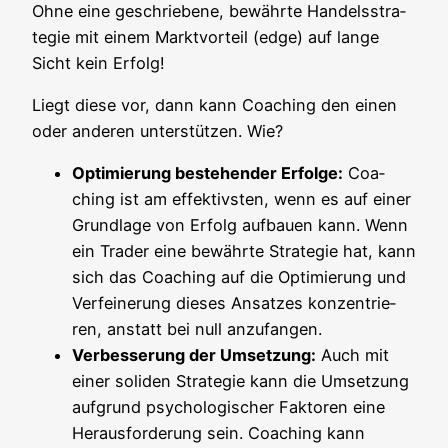
Ohne eine geschrie­be­ne, bewähr­te Han­dels­stra­
te­gie mit einem Markt­vor­teil (edge) auf lan­ge
Sicht kein Erfolg!
Liegt die­se vor, dann kann Coa­ching den einen
oder ande­ren unter­stüt­zen. Wie?
Opti­mie­rung bestehen­der Erfol­ge:
Coa­
ching ist am effek­tivs­ten, wenn es auf einer
Grund­la­ge von Erfolg auf­bau­en kann. Wenn
ein Trader eine bewähr­te Stra­te­gie hat, kann
sich das Coa­ching auf die Opti­mie­rung und
Ver­fei­ne­rung die­ses Ansat­zes kon­zen­trie­
ren, anstatt bei null anzufangen.
Ver­bes­se­rung der Umset­zung:
Auch mit
einer soli­den Stra­te­gie kann die Umset­zung
auf­grund psy­cho­lo­gi­scher Fak­to­ren eine
Her­aus­for­de­rung sein. Coa­ching kann