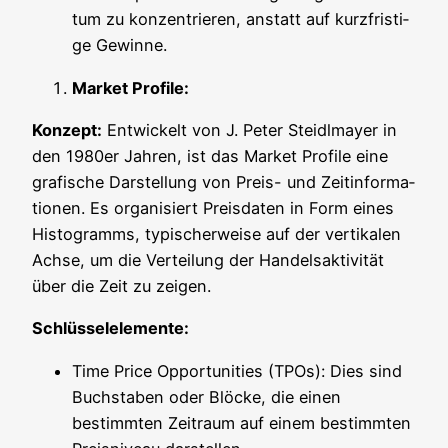
tum zu kon­zen­trie­ren, anstatt auf kurz­fris­ti­
ge Gewinne.
Mar­ket Profile:
Kon­zept:
Ent­wi­ckelt von J. Peter Steidl­may­er in
den 1980er Jah­ren, ist das Mar­ket Pro­fi­le eine
gra­fi­sche Dar­stel­lung von Preis- und Zeit­in­for­ma­
tio­nen. Es orga­ni­siert Preis­da­ten in Form eines
His­to­gramms, typi­scher­wei­se auf der ver­ti­ka­len
Ach­se, um die Ver­tei­lung der Han­dels­ak­ti­vi­tät
über die Zeit zu zeigen.
Schlüs­sel­ele­men­te:
Time Pri­ce Oppor­tu­ni­ties (TPOs): Dies sind
Buch­sta­ben oder Blö­cke, die einen
bestimm­ten Zeit­raum auf einem bestimm­ten