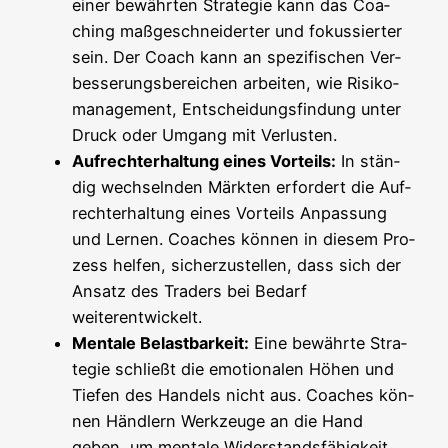
einer bewähr­ten Stra­te­gie kann das Coa­
ching maß­ge­schnei­der­ter und fokus­sier­ter
sein. Der Coach kann an spe­zi­fi­schen Ver­
bes­se­rungs­be­rei­chen arbei­ten, wie Risi­ko­
ma­nage­ment, Ent­schei­dungs­fin­dung unter
Druck oder Umgang mit Verlusten.
Auf­recht­erhal­tung eines Vor­teils:
In stän­
dig wech­seln­den Märk­ten erfor­dert die Auf­
recht­erhal­tung eines Vor­teils Anpas­sung
und Ler­nen. Coa­ches kön­nen in die­sem Pro­
zess hel­fen, sicher­zu­stel­len, dass sich der
Ansatz des Trad­ers bei Bedarf
weiterentwickelt.
Men­ta­le Belast­bar­keit:
Eine bewähr­te Stra­
te­gie schließt die emo­tio­na­len Höhen und
Tie­fen des Han­dels nicht aus. Coa­ches kön­
nen Händ­lern Werk­zeu­ge an die Hand
geben, um men­ta­le Wider­stands­fä­hig­keit