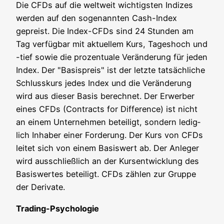
Die CFDs auf die welt­weit wich­tigs­ten Indi­zes
wer­den auf den soge­nann­ten Cash-Index
gepreist. Die Index-CFDs sind 24 Stun­den am
Tag ver­füg­bar mit aktu­el­lem Kurs, Tages­hoch und
-tief sowie die pro­zen­tua­le Ver­än­de­rung für jeden
Index. Der "Basis­preis" ist der letz­te tat­säch­li­che
Schluss­kurs jedes Index und die Ver­än­de­rung
wird aus die­ser Basis berech­net. Der Erwer­ber
eines CFDs (Con­tracts for Dif­fe­rence) ist nicht
an einem Unter­neh­men betei­ligt, son­dern ledig­
lich Inha­ber einer For­de­rung. Der Kurs von CFDs
lei­tet sich von einem Basis­wert ab. Der Anle­ger
wird aus­schließ­lich an der Kurs­ent­wick­lung des
Basis­wer­tes betei­ligt. CFDs zäh­len zur Grup­pe
der Derivate.
Tra­ding-Psy­cho­lo­gie