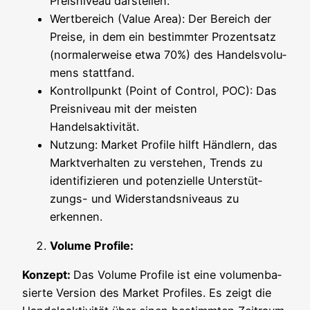
Preis­ni­veau darstellen.
Wert­be­reich (Value Area): Der Bereich der
Prei­se, in dem ein bestimm­ter Pro­zent­satz
(nor­ma­ler­wei­se etwa 70%) des Han­dels­vo­lu­
mens stattfand.
Kon­troll­punkt (Point of Con­trol, POC): Das
Preis­ni­veau mit der meis­ten
Handelsaktivität.
Nut­zung: Mar­ket Pro­fi­le hilft Händ­lern, das
Markt­ver­hal­ten zu ver­ste­hen, Trends zu
iden­ti­fi­zie­ren und poten­zi­el­le Unter­stüt­
zungs- und Wider­stands­ni­veaus zu
erkennen.
Volu­me Profile:
Kon­zept:
Das Volu­me Pro­fi­le ist eine volu­men­ba­
sier­te Ver­si­on des Mar­ket Pro­files. Es zeigt die