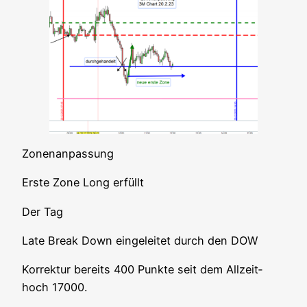
Zonen­an­pas­sung
Ers­te Zone Long erfüllt
Der Tag
Late Break Down ein­ge­lei­tet durch den DOW
Kor­rek­tur bereits 400 Punk­te seit dem All­zeit­
hoch 17000.