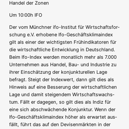
Han­del der Zonen
Um 10:00h IFO
Der vom Münch­ner ifo-Insti­tut für Wirt­schafts­for­
schung e.V. erho­be­ne Ifo-Geschäfts­kli­ma­in­dex
gilt als einer der wich­tigs­ten Früh­in­di­ka­to­ren für
die wirt­schaft­li­che Ent­wick­lung in Deutsch­land.
Beim Ifo-Index wer­den monat­lich mehr als 7.000
Unter­neh­men aus Han­del, Bau- und Indus­trie zu
ihrer Ein­schät­zung der kon­junk­tu­rel­len Lage
befragt. Steigt der Index­wert, dann gilt dies als
Hin­weis auf eine Bes­se­rung der wirt­schaft­li­chen
Lage und damit stei­gen­dem Wirt­schafts­wachs­
tum. Fällt er dage­gen, so gilt dies als Indiz für
eine sich abschwä­chen­de Kon­junk­tur. Wenn der
Ifo-Geschäfts­kli­ma­in­dex höher als erwar­tet aus­
fällt, führt das auf den Devi­sen­märk­ten in der