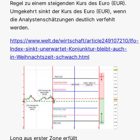
Regel zu einem stei­gen­den Kurs des Euro (EUR).
Umge­kehrt sinkt der Kurs des Euro (EUR), wenn
die Ana­lys­ten­schät­zun­gen deut­lich ver­fehlt
werden.
https://www.welt.de/wirtschaft/article249107210/Ifo-
Index-sinkt-unerwartet-Konjunktur-bleibt-auch-
in-Weihnachtszeit-schwach.html
Long aus ers­ter Zone erfüllt