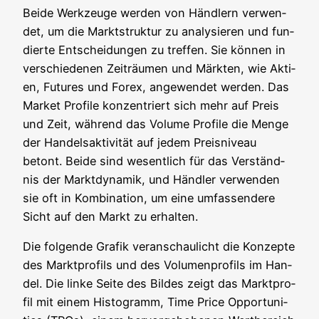
Bei­de Werk­zeu­ge wer­den von Händ­lern ver­wen­
det, um die Markt­struk­tur zu ana­ly­sie­ren und fun­
dier­te Ent­schei­dun­gen zu tref­fen. Sie kön­nen in
ver­schie­de­nen Zeit­räu­men und Märk­ten, wie Akti­
en, Futures und Forex, ange­wen­det wer­den. Das
Mar­ket Pro­fi­le kon­zen­triert sich mehr auf Preis
und Zeit, wäh­rend das Volu­me Pro­fi­le die Men­ge
der Han­dels­ak­ti­vi­tät auf jedem Preis­ni­veau
betont. Bei­de sind wesent­lich für das Ver­ständ­
nis der Markt­dy­na­mik, und Händ­ler ver­wen­den
sie oft in Kom­bi­na­ti­on, um eine umfas­sen­de­re
Sicht auf den Markt zu erhalten.
Die fol­gen­de Gra­fik ver­an­schau­licht die Kon­zep­te
des Markt­pro­fils und des Volu­men­pro­fils im Han­
del. Die lin­ke Sei­te des Bil­des zeigt das Markt­pro­
fil mit einem His­to­gramm, Time Pri­ce Oppor­tu­ni­