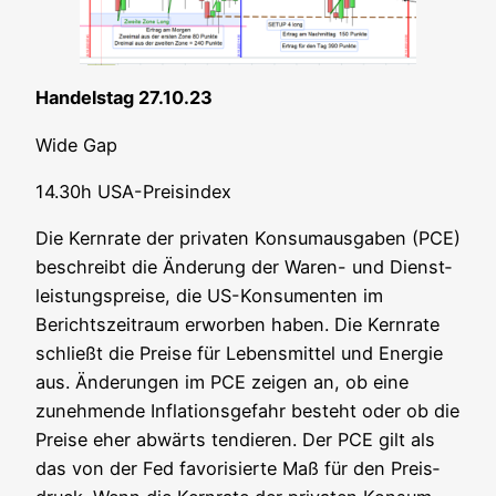
Han­dels­tag 27.10.23
Wide Gap
14.30h USA-Preis­in­dex
Die Kern­ra­te der pri­va­ten Kon­sum­aus­ga­ben (PCE)
beschreibt die Ände­rung der Waren- und Dienst­
leis­tungs­prei­se, die US-Kon­su­men­ten im
Berichts­zeit­raum erwor­ben haben. Die Kern­ra­te
schließt die Prei­se für Lebens­mit­tel und Ener­gie
aus. Ände­run­gen im PCE zei­gen an, ob eine
zuneh­men­de Infla­ti­ons­ge­fahr besteht oder ob die
Prei­se eher abwärts ten­die­ren. Der PCE gilt als
das von der Fed favo­ri­sier­te Maß für den Preis­