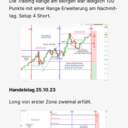
Die Tra­ding Ran­ge am Mor­gen war ledig­lich 100
Punk­te mit einer Ran­ge Erwei­te­rung am Nach­mit­
tag. Set­up 4 Short.
Han­dels­tag 25.10.23
Long von ers­ter Zone zwei­mal erfüllt.