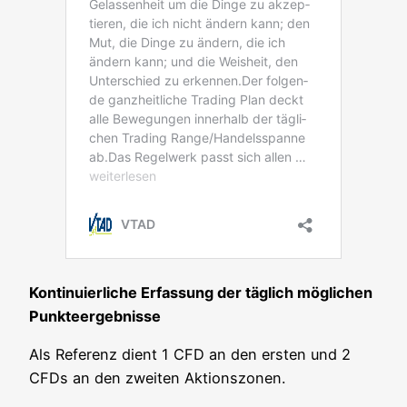
Kon­ti­nu­ier­li­che Erfas­sung der täg­lich mög­li­chen
Punkteergebnisse
Als Refe­renz dient 1 CFD an den ers­ten und 2
CFDs an den zwei­ten Aktionszonen.