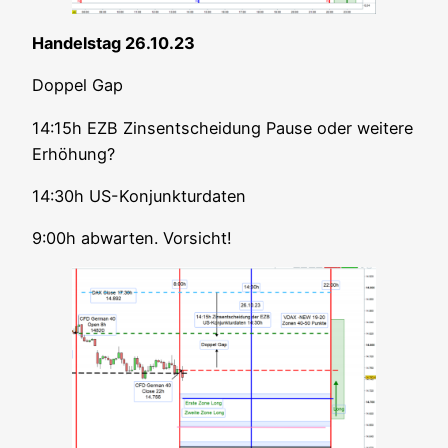
Han­dels­tag 26.10.23
Dop­pel Gap
14:15h EZB Zins­ent­schei­dung Pau­se oder wei­te­re
Erhöhung?
14:30h US-Kon­junk­tur­da­ten
9:00h abwar­ten. Vorsicht!