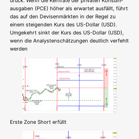
druck. Wenn die Kern­ra­te der pri­va­ten Kon­sum­
aus­ga­ben (PCE) höher als erwar­tet aus­fällt, führt
das auf den Devi­sen­märk­ten in der Regel zu
einem stei­gen­den Kurs des US-Dol­lar (USD).
Umge­kehrt sinkt der Kurs des US-Dol­lar (USD),
wenn die Ana­lys­ten­schät­zun­gen deut­lich ver­fehlt
werden
Ers­te Zone Short erfüllt