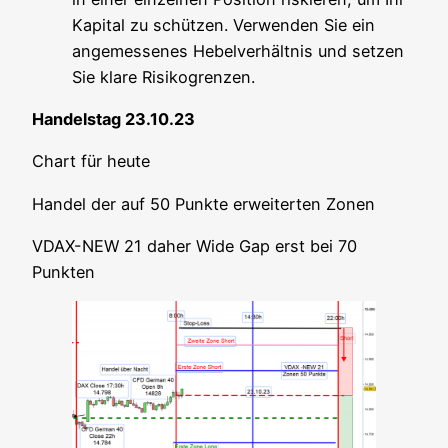
Kapi­tal zu schüt­zen. Ver­wen­den Sie ein
ange­mes­se­nes Hebel­ver­hält­nis und set­zen
Sie kla­re Risikogrenzen.
Han­dels­tag 23.10.23
Chart für heute
Han­del der auf 50 Punk­te erwei­ter­ten Zonen
VDAX-NEW 21 daher Wide Gap erst bei 70
Punkten