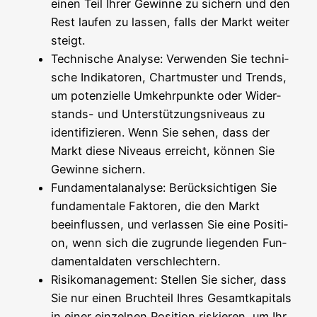
einen Teil Ihrer Gewin­ne zu sichern und den
Rest lau­fen zu las­sen, falls der Markt wei­ter
steigt.
Tech­ni­sche Ana­ly­se: Ver­wen­den Sie tech­ni­
sche Indi­ka­to­ren, Chart­mus­ter und Trends,
um poten­zi­el­le Umkehr­punk­te oder Wider­
stands- und Unter­stüt­zungs­ni­veaus zu
iden­ti­fi­zie­ren. Wenn Sie sehen, dass der
Markt die­se Niveaus erreicht, kön­nen Sie
Gewin­ne sichern.
Fun­da­men­tal­ana­ly­se: Berück­sich­ti­gen Sie
fun­da­men­ta­le Fak­to­ren, die den Markt
beein­flus­sen, und ver­las­sen Sie eine Posi­ti­
on, wenn sich die zugrun­de lie­gen­den Fun­
da­men­tal­da­ten verschlechtern.
Risi­ko­ma­nage­ment: Stel­len Sie sicher, dass
Sie nur einen Bruch­teil Ihres Gesamt­ka­pi­tals
in einer ein­zel­nen Posi­ti­on ris­kie­ren, um Ihr