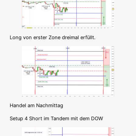
Long von ers­ter Zone drei­mal erfüllt.
Han­del am Nachmittag
Set­up 4 Short im Tan­dem mit dem DOW