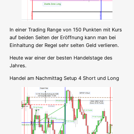
In einer Tra­ding Ran­ge von 150 Punk­ten mit Kurs
auf bei­den Sei­ten der Eröff­nung kann man bei
Ein­hal­tung der Regel sehr sel­ten Geld verlieren.
Heu­te war einer der bes­ten Han­dels­ta­ge des
Jahres.
Han­del am Nach­mit­tag Set­up 4 Short und Long