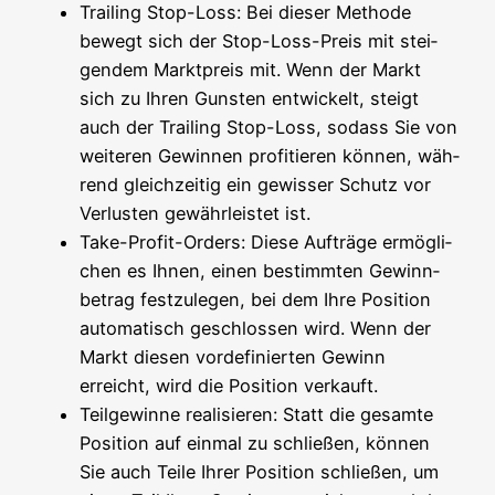
Trai­ling Stop-Loss: Bei die­ser Metho­de
bewegt sich der Stop-Loss-Preis mit stei­
gen­dem Markt­preis mit. Wenn der Markt
sich zu Ihren Guns­ten ent­wi­ckelt, steigt
auch der Trai­ling Stop-Loss, sodass Sie von
wei­te­ren Gewin­nen pro­fi­tie­ren kön­nen, wäh­
rend gleich­zei­tig ein gewis­ser Schutz vor
Ver­lus­ten gewähr­leis­tet ist.
Take-Pro­fit-Orders: Die­se Auf­trä­ge ermög­li­
chen es Ihnen, einen bestimm­ten Gewinn­
be­trag fest­zu­le­gen, bei dem Ihre Posi­ti­on
auto­ma­tisch geschlos­sen wird. Wenn der
Markt die­sen vor­de­fi­nier­ten Gewinn
erreicht, wird die Posi­ti­on verkauft.
Teil­ge­win­ne rea­li­sie­ren: Statt die gesam­te
Posi­ti­on auf ein­mal zu schlie­ßen, kön­nen
Sie auch Tei­le Ihrer Posi­ti­on schlie­ßen, um