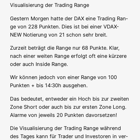
Visua­li­sie­rung der Tra­ding Range
Ges­tern Mor­gen hat­te der DAX eine Tra­ding Ran­
ge von 228 Punk­ten. Dies ist bei einer VDAX-
NEW Notie­rung von 21 schon sehr breit.
Zur­zeit beträgt die Ran­ge nur 68 Punk­te. Klar,
nach einer wei­ten Ran­ge erfolgt oft eine kür­ze­re
oder auch Insi­de Range.
Wir kön­nen jedoch von einer Ran­ge von 100
Punk­ten + bis 14:30h ausgehen.
Das bedeu­tet, ent­we­der ein Hoch bis zur zwei­ten
Zone Short oder auch bis zur ers­ten Zone Long.
Alar­me von jeweils 20 Punk­ten davorsetzen!
Die Visua­li­sie­rung der Tra­ding Ran­ge wäh­rend
des Tages kann für Trader und Inves­to­ren in ver­