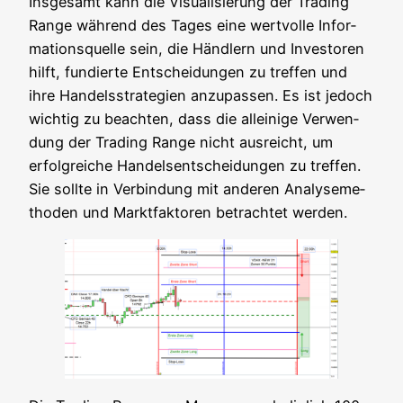
Ins­ge­samt kann die Visua­li­sie­rung der Tra­ding
Ran­ge wäh­rend des Tages eine wert­vol­le Infor­
ma­ti­ons­quel­le sein, die Händ­lern und Inves­to­ren
hilft, fun­dier­te Ent­schei­dun­gen zu tref­fen und
ihre Han­dels­stra­te­gien anzu­pas­sen. Es ist jedoch
wich­tig zu beach­ten, dass die allei­ni­ge Ver­wen­
dung der Tra­ding Ran­ge nicht aus­reicht, um
erfolg­rei­che Han­dels­ent­schei­dun­gen zu tref­fen.
Sie soll­te in Ver­bin­dung mit ande­ren Ana­ly­se­me­
tho­den und Markt­fak­to­ren betrach­tet werden.