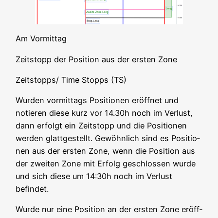
Am Vor­mit­tag
Zeit­stopp der Posi­ti­on aus der ers­ten Zone
Zeitstopps/ Time Stopps (TS)
Wur­den vor­mit­tags Posi­tio­nen eröff­net und
notie­ren die­se kurz vor 14.30h noch im Ver­lust,
dann erfolgt ein Zeit­stopp und die Posi­tio­nen
wer­den glatt­ge­stellt. Gewöhn­lich sind es Posi­tio­
nen aus der ers­ten Zone, wenn die Posi­ti­on aus
der zwei­ten Zone mit Erfolg geschlos­sen wur­de
und sich die­se um 14:30h noch im Ver­lust
befindet.
Wur­de nur eine Posi­ti­on an der ers­ten Zone eröff­