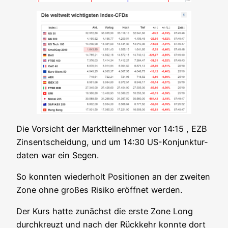
Die Vor­sicht der Markt­teil­neh­mer vor 14:15 , EZB
Zins­ent­schei­dung, und um 14:30 US-Kon­junk­tur­
da­ten war ein Segen.
So konn­ten wie­der­holt Posi­tio­nen an der zwei­ten
Zone ohne gro­ßes Risi­ko eröff­net werden.
Der Kurs hat­te zunächst die ers­te Zone Long
durch­kreuzt und nach der Rück­kehr konn­te dort