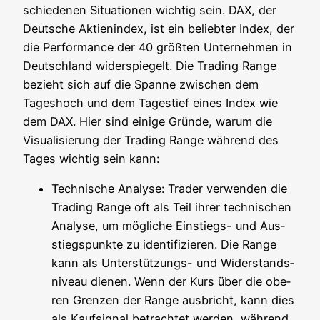
schie­de­nen Situa­tio­nen wich­tig sein. DAX, der
Deut­sche Akti­en­in­dex, ist ein belieb­ter Index, der
die Per­for­mance der 40 größ­ten Unter­neh­men in
Deutsch­land wider­spie­gelt. Die Tra­ding Ran­ge
bezieht sich auf die Span­ne zwi­schen dem
Tages­hoch und dem Tages­tief eines Index wie
dem DAX. Hier sind eini­ge Grün­de, war­um die
Visua­li­sie­rung der Tra­ding Ran­ge wäh­rend des
Tages wich­tig sein kann:
Tech­ni­sche Ana­ly­se: Trader ver­wen­den die
Tra­ding Ran­ge oft als Teil ihrer tech­ni­schen
Ana­ly­se, um mög­li­che Ein­stiegs- und Aus­
stiegs­punk­te zu iden­ti­fi­zie­ren. Die Ran­ge
kann als Unter­stüt­zungs- und Wider­stands­
ni­veau die­nen. Wenn der Kurs über die obe­
ren Gren­zen der Ran­ge aus­bricht, kann dies
als Kauf­si­gnal betrach­tet wer­den, wäh­rend