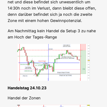
net und die­se befin­det sich unwe­sent­lich um
14:30h noch im Ver­lust, dann bleibt die­se offen,
denn dar­über befin­det sich ja noch die zwei­te
Zone mit einem hohen Gewinnpotenzial.
Am Nach­mit­tag kein Han­del da Set­up 3 zu nahe
am Hoch der Tages-Range
Han­dels­tag 24.10.23
Han­del der Zonen