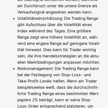
ein Durch­bruch unter die unte­re Gren­ze als
Ver­kaufs­si­gnal ange­se­hen wer­den kann.
Vola­ti­li­täts­ein­schät­zung: Die Tra­ding Ran­ge
gibt Auf­schluss über die Vola­ti­li­tät eines
Index wäh­rend des Tages. Eine grö­ße­re
Ran­ge zeigt eine höhe­re Vola­ti­li­tät an, wäh­
rend eine enge­re Ran­ge auf gerin­ge­re Vola­ti­
li­tät hin­weist. Dies kann für Trader wich­tig
sein, die ihre Han­dels­stra­te­gien an die aktu­
el­len Markt­be­din­gun­gen anpas­sen möchten.
Risi­ko­ma­nage­ment: Die Tra­ding Ran­ge kann
bei der Fest­le­gung von Stop-Loss- und
Take-Pro­fit-Levels hel­fen. Wenn ein Trader
bei­spiels­wei­se weiß, dass die durch­schnitt­
li­che Tra­ding Ran­ge eines bestimm­ten Wert­
pa­piers 2% beträgt, kann er sei­ne Stop-
Loss-Order ent­spre­chend plat­zie­ren, um