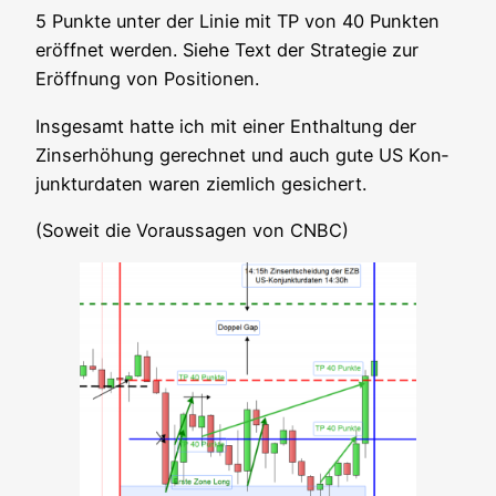
5 Punk­te unter der Linie mit TP von 40 Punk­ten
eröff­net wer­den. Sie­he Text der Stra­te­gie zur
Eröff­nung von Positionen.
Ins­ge­samt hat­te ich mit einer Ent­hal­tung der
Zins­er­hö­hung gerech­net und auch gute US Kon­
junk­tur­da­ten waren ziem­lich gesichert.
(Soweit die Vor­aus­sa­gen von CNBC)