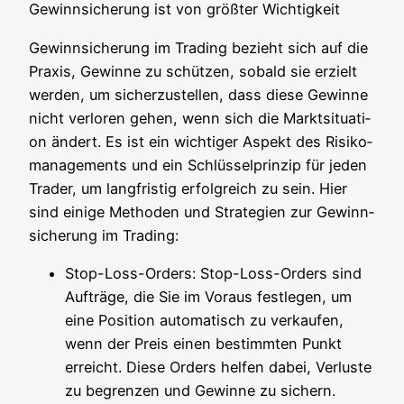
Gewinn­si­che­rung ist von größ­ter Wichtigkeit
Gewinn­si­che­rung im Tra­ding bezieht sich auf die
Pra­xis, Gewin­ne zu schüt­zen, sobald sie erzielt
wer­den, um sicher­zu­stel­len, dass die­se Gewin­ne
nicht ver­lo­ren gehen, wenn sich die Markt­si­tua­ti­
on ändert. Es ist ein wich­ti­ger Aspekt des Risi­ko­
ma­nage­ments und ein Schlüs­sel­prin­zip für jeden
Trader, um lang­fris­tig erfolg­reich zu sein. Hier
sind eini­ge Metho­den und Stra­te­gien zur Gewinn­
si­che­rung im Trading:
Stop-Loss-Orders: Stop-Loss-Orders sind
Auf­trä­ge, die Sie im Vor­aus fest­le­gen, um
eine Posi­ti­on auto­ma­tisch zu ver­kau­fen,
wenn der Preis einen bestimm­ten Punkt
erreicht. Die­se Orders hel­fen dabei, Ver­lus­te
zu begren­zen und Gewin­ne zu sichern.