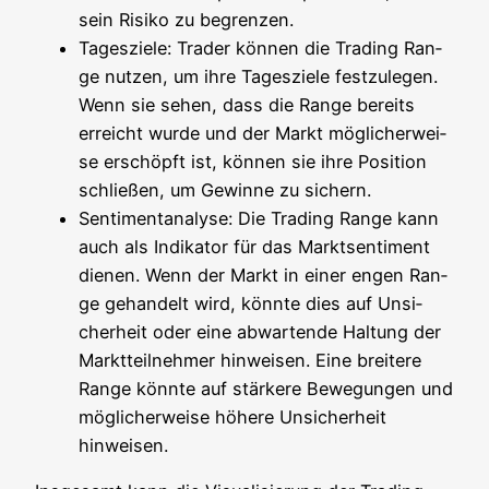
sein Risi­ko zu begrenzen.
Tages­zie­le: Trader kön­nen die Tra­ding Ran­
ge nut­zen, um ihre Tages­zie­le fest­zu­le­gen.
Wenn sie sehen, dass die Ran­ge bereits
erreicht wur­de und der Markt mög­li­cher­wei­
se erschöpft ist, kön­nen sie ihre Posi­ti­on
schlie­ßen, um Gewin­ne zu sichern.
Sen­ti­ment­ana­ly­se: Die Tra­ding Ran­ge kann
auch als Indi­ka­tor für das Markts­en­ti­ment
die­nen. Wenn der Markt in einer engen Ran­
ge gehan­delt wird, könn­te dies auf Unsi­
cher­heit oder eine abwar­ten­de Hal­tung der
Markt­teil­neh­mer hin­wei­sen. Eine brei­te­re
Ran­ge könn­te auf stär­ke­re Bewe­gun­gen und
mög­li­cher­wei­se höhe­re Unsi­cher­heit
hinweisen.