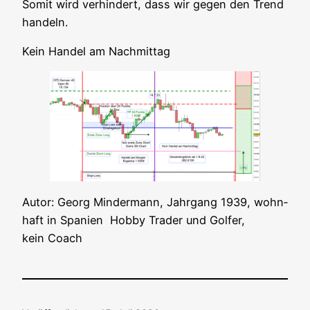
Somit wird ver­hin­dert, dass wir gegen den Trend
handeln.
Kein Han­del am Nachmittag
Autor: Georg Min­der­mann, Jahr­gang 1939, wohn­
haft in Spa­ni­en Hob­by Trader und Gol­fer,
kein Coach