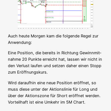
Auch heu­te Mor­gen kam die fol­gen­de Regel zur
Anwendung:
Eine Posi­ti­on, die bereits in Rich­tung Gewinn­mit­
nah­me 20 Punk­te erreicht hat, las­sen wir nicht in
den Ver­lust lau­fen und set­zen daher einen Stopp
zum Eröffnungskurs.
Wird dar­auf­hin eine neue Posi­ti­on eröff­net, so
muss die­se unter der Akti­ons­li­nie für Long und
über der Akti­ons­zo­ne für Short eröff­net wer­den.
Vor­teil­haft ist eine Umkehr im 5M Chart.