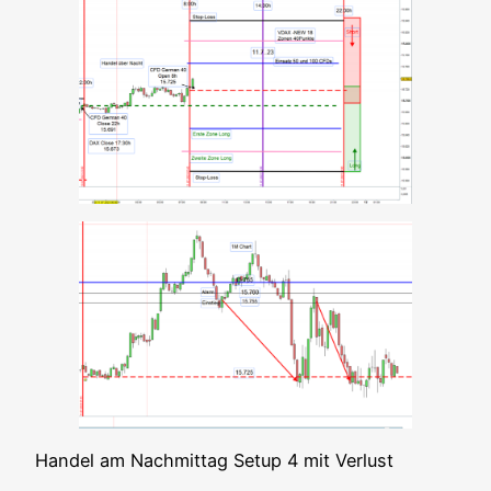
Han­del am Nach­mit­tag Set­up 4 mit Verlust