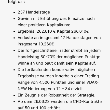
folgt dar:
237 Han­dels­ta­ge
Gewinn mit Erhö­hung des Ein­sät­ze nach
einer posi­ti­ven Kapitalkurve
Ergeb­nis: 262.610 € Kapi­tal 266.610€
Ver­lus­te an ins­ge­samt 17 Han­dels­ta­gen von
ins­ge­samt 10.260€
Der fort­ge­schrit­te­ne Trader strebt an jedem
Han­dels­tag 50-70% der mög­li­chen Punkt­ge­
win­ne an und baut damit sein Kapi­tal auf.
Die fort­lau­fen­den kon­ser­va­tiv mög­li­chen
Ergeb­nis­se wur­den inner­halb einer Tra­ding
Ran­ge von 4.500 Punk­ten und einer VDAX-
NEW Notie­rung von 12 – 34 erzielt.
Ein Zeug­nis der Robust­heit der Strategie.
Ab dem 26.06.23 wer­den die CFD-Kon­trak­te
auf 50 und 100 erhöht.