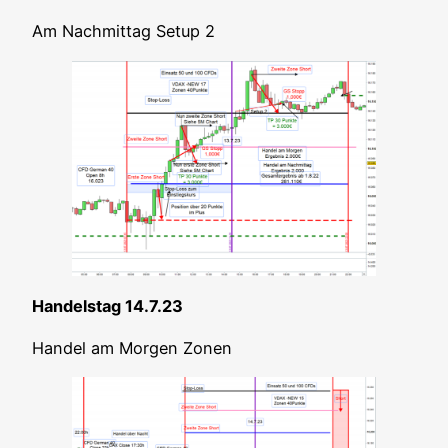
Am Nach­mit­tag Set­up 2
Han­dels­tag 14.7.23
Han­del am Mor­gen Zonen