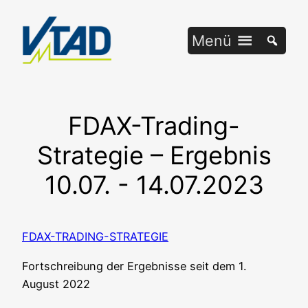
Zum
Inhalt
Menü
springen
FDAX-Trading-
Strategie – Ergebnis
10.07. - 14.07.2023
FDAX-TRADING-STRATEGIE
Fort­schrei­bung der Ergeb­nis­se seit dem 1.
August 2022