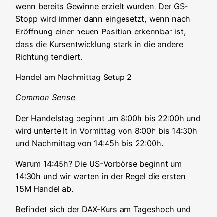
wenn bereits Gewin­ne erzielt wur­den. Der GS-
Stopp wird immer dann ein­ge­setzt, wenn nach
Eröff­nung einer neu­en Posi­ti­on erkenn­bar ist,
dass die Kurs­ent­wick­lung stark in die ande­re
Rich­tung tendiert.
Han­del am Nach­mit­tag Set­up 2
Com­mon Sense
Der Han­dels­tag beginnt um 8:00h bis 22:00h und
wird unter­teilt in Vor­mit­tag von 8:00h bis 14:30h
und Nach­mit­tag von 14:45h bis 22:00h.
War­um 14:45h? Die US-Vor­bör­se beginnt um
14:30h und wir war­ten in der Regel die ers­ten
15M Han­del ab.
Befin­det sich der DAX-Kurs am Tages­hoch und