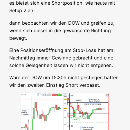
es bie­tet sich eine Short­po­si­ti­on, wie heu­te mit
Set­up 2 an,
dann beob­ach­ten wir den DOW und grei­fen zu,
wenn sich die­ser in die gewünsch­te Rich­tung
bewegt.
Eine Posi­ti­ons­er­öff­nung am Stop-Loss hat am
Nach­mit­tag immer Gewin­ne gebracht und eine
sol­che Gele­gen­heit las­sen wir nicht entgehen.
Wäre der DOW um 15:30h nicht gestie­gen hät­ten
wir den zwei­ten Ein­stieg Short verpasst.