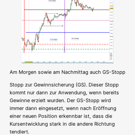
Am Mor­gen sowie am Nach­mit­tag auch GS-Stopp
Stopp zur Gewinn­si­che­rung (GS). Die­ser Stopp
kommt nur dann zur Anwen­dung, wenn bereits
Gewin­ne erzielt wur­den. Der GS-Stopp wird
immer dann ein­ge­setzt, wenn nach Eröff­nung
einer neu­en Posi­ti­on erkenn­bar ist, dass die
Kurs­ent­wick­lung stark in die ande­re Rich­tung
tendiert.