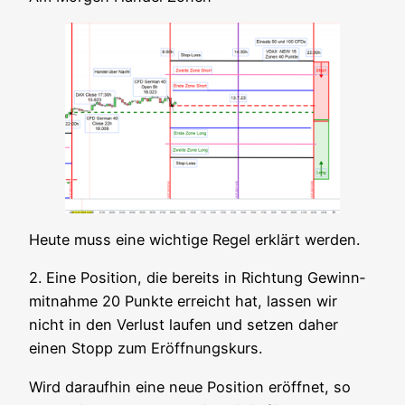
Heu­te muss eine wich­ti­ge Regel erklärt werden.
2. Eine Posi­ti­on, die bereits in Rich­tung Gewinn­
mit­nah­me 20 Punk­te erreicht hat, las­sen wir
nicht in den Ver­lust lau­fen und set­zen daher
einen Stopp zum Eröffnungskurs.
Wird dar­auf­hin eine neue Posi­ti­on eröff­net, so