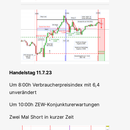
Han­dels­tag 11.7.23
Um 8:00h Ver­brau­cher­preis­in­dex mit 6,4
unverändert
Um 10:00h ZEW-Konjunkturerwartungen
Zwei Mal Short in kur­zer Zeit