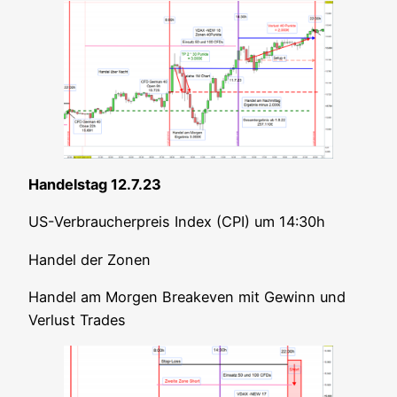
Han­dels­tag 12.7.23
US-Ver­brau­cher­preis Index (CPI) um 14:30h
Han­del der Zonen
Han­del am Mor­gen Brea­k­e­ven mit Gewinn und
Ver­lust Trades