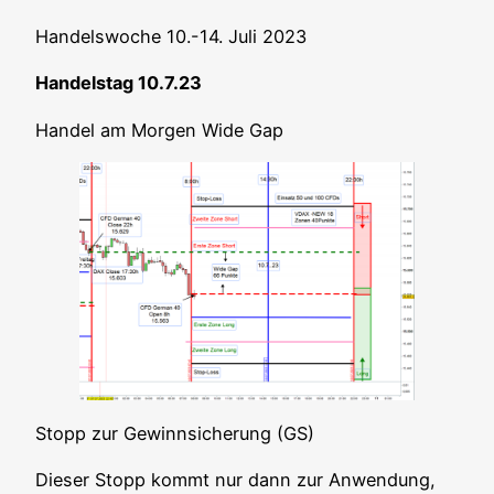
Han­dels­wo­che 10.-14. Juli 2023
Han­dels­tag 10.7.23
Han­del am Mor­gen Wide Gap
Stopp zur Gewinn­si­che­rung (GS)
Die­ser Stopp kommt nur dann zur Anwen­dung,