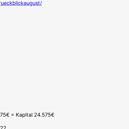
rueckblickaugust/
.575€ = Kapi­tal 24.575€
.22