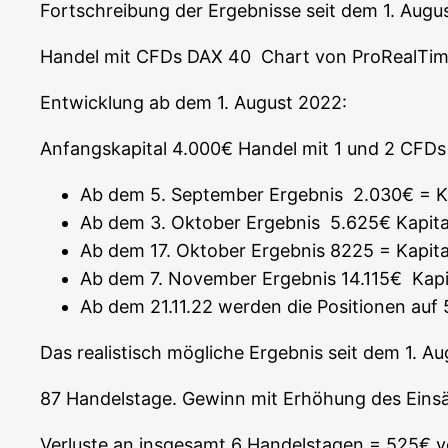
Fort­schrei­bung der Ergeb­nis­se seit dem 1. Aug
Han­del mit CFDs DAX 40 Chart von ProRealTi
Ent­wick­lung ab dem 1. August 2022:
Anfangs­ka­pi­tal 4.000€ Han­del mit 1 und 2 CFDs
Ab dem 5. Sep­tem­ber Ergeb­nis 2.030€ = Ka
Ab dem 3. Okto­ber Ergeb­nis 5.625€ Kapi­t
Ab dem 17. Okto­ber Ergeb­nis 8225 = Kapi­t
Ab dem 7. Novem­ber Ergeb­nis 14.115€ Kapi­
Ab dem 21.11.22 wer­den die Posi­tio­nen au
Das rea­lis­tisch mög­li­che Ergeb­nis seit dem 1. 
87 Han­dels­ta­ge. Gewinn mit Erhö­hung des Ein­sät
Ver­lus­te an ins­ge­samt 6 Han­dels­ta­gen = 525€