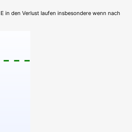
E in den Ver­lust lau­fen ins­be­son­de­re wenn nach