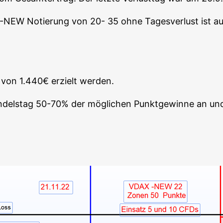
AX-NEW Notie­rung von 20- 35 ohne Tages­ver­lust ist auß
n von 1.440€ erzielt werden.
n­dels­tag 50-70% der mög­li­chen Punkt­ge­win­ne an und