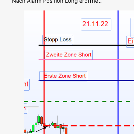
Nach Alarm Posi­ti­on Long eröffnet.