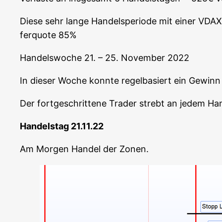
Die­se sehr lan­ge Han­del­s­pe­ri­ode mit einer VD
fer­quo­te 85%
Han­dels­wo­che 21. – 25. Novem­ber 2022
In die­ser Woche konn­te regel­ba­siert ein Gewin
Der fort­ge­schrit­te­ne Trader strebt an jedem Ha
Han­dels­tag 21.11.22
Am Mor­gen Han­del der Zonen.