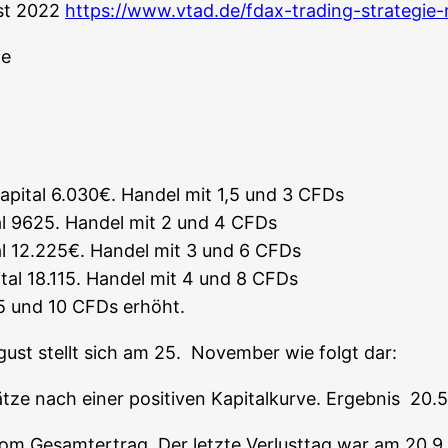
ust 2022
https://www.vtad.de/fdax-trading-strategie-
me
pi­tal 6.030€. Han­del mit 1,5 und 3 CFDs
al 9625. Han­del mit 2 und 4 CFDs
al 12.225€. Han­del mit 3 und 6 CFDs
tal 18.115. Han­del mit 4 und 8 CFDs
f 5 und 10 CFDs erhöht.
August stellt sich am 25. Novem­ber wie folgt dar:
­ze nach einer posi­ti­ven Kapi­tal­kur­ve. Ergeb­nis 20
 vom Gesamt­ertrag. Der letz­te Ver­lust­tag war am 20.9