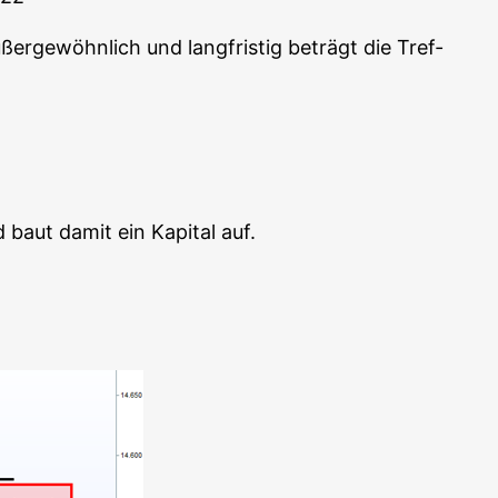
er­ge­wöhn­lich und lang­fris­tig beträgt die Tref­
 baut damit ein Kapi­tal auf.