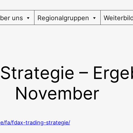
ber uns
Regionalgruppen
Weiterbil
trategie – Ergeb
November
e/fa/fdax-trading-strategie/