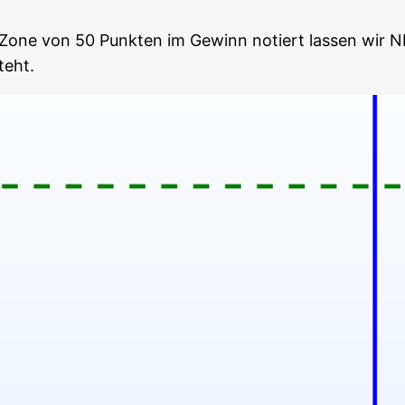
r Zone von 50 Punk­ten im Gewinn notiert las­sen wir NI
teht.