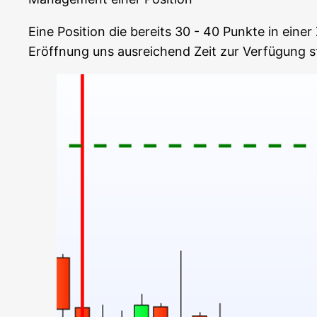
Eine Posi­ti­on die bereits 30 - 40 Punk­te in eine
Eröff­nung uns aus­rei­chend Zeit zur Ver­fü­gung s