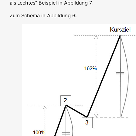
als „ech­tes“ Bei­spiel in Abbil­dung 7.
Zum Sche­ma in Abbil­dung 6: