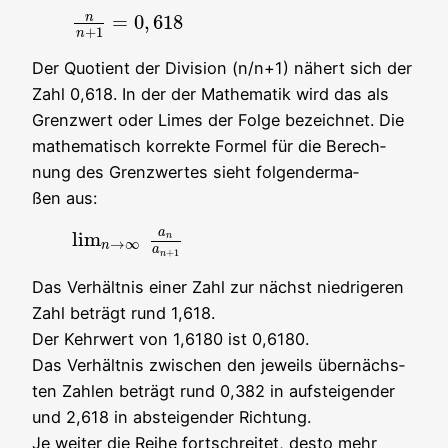
n
=
0
,
618
n
n
+
1
=
0
,
618
+
1
n
Der Quo­ti­ent der Divi­si­on (n/n+1) nähert sich der
Zahl 0,618. In der der Mathe­ma­tik wird das als
Grenz­wert oder Limes der Fol­ge bezeich­net. Die
mathe­ma­tisch kor­rek­te For­mel für die Berech­
nung des Grenz­wer­tes sieht fol­gen­der­ma­
ßen aus:
a
lim
n
lim
n
→
∞
a
n
a
n
+
1
→
∞
n
a
+
1
n
Das Ver­hält­nis einer Zahl zur nächst nied­ri­ge­ren
Zahl beträgt rund 1,618.
Der Kehr­wert von 1,6180 ist 0,6180.
Das Ver­hält­nis zwi­schen den jeweils über­nächs­
ten Zah­len beträgt rund 0,382 in auf­stei­gen­der
und 2,618 in abstei­gen­der Richtung.
Je wei­ter die Rei­he fort­schrei­tet, des­to mehr