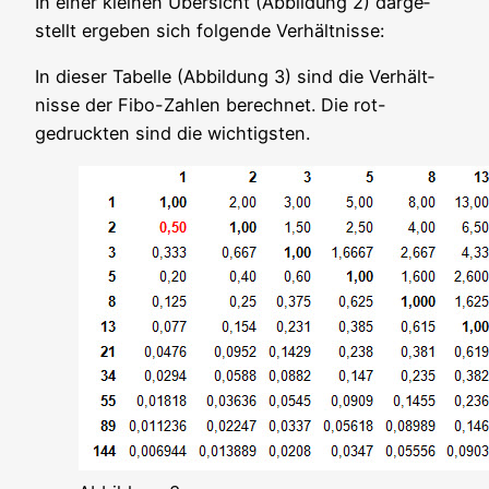
In einer klei­nen Über­sicht (Abbil­dung 2) dar­ge­
stellt erge­ben sich fol­gen­de Verhältnisse:
In die­ser Tabel­le (Abbil­dung 3) sind die Ver­hält­
nis­se der Fibo-Zah­len berech­net. Die rot-
gedruck­ten sind die wichtigsten.