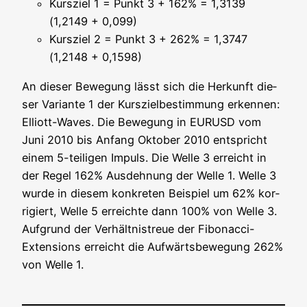
Kurs­ziel 1 = Punkt 3 + 162% = 1,3139
(1,2149 + 0,099)
Kurs­ziel 2 = Punkt 3 + 262% = 1,3747
(1,2148 + 0,1598)
An die­ser Bewe­gung lässt sich die Her­kunft die­
ser Vari­an­te 1 der Kurs­ziel­be­stim­mung erken­nen:
Elliott-Waves. Die Bewe­gung in EURUSD vom
Juni 2010 bis Anfang Okto­ber 2010 ent­spricht
einem 5-teil­i­gen Impuls. Die Wel­le 3 erreicht in
der Regel 162% Aus­deh­nung der Wel­le 1. Wel­le 3
wur­de in die­sem kon­kre­ten Bei­spiel um 62% kor­
ri­giert, Wel­le 5 erreich­te dann 100% von Wel­le 3.
Auf­grund der Ver­hält­nis­treue der Fibo­nac­ci-
Exten­si­ons erreicht die Auf­wärts­be­we­gung 262%
von Wel­le 1.