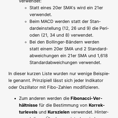
verwendet:
Statt eines 20er SMA's wird ein 21er
verwendet.
Beim MACD wer­den statt der Stan­
dard­ein­stel­lung (12, 26 und 9) die Peri­
oden (21, 34 und 8) verwendet.
Bei den Bol­lin­ger-Bän­dern wer­den
statt einem 20er SMA und 2 Stan­dard­
ab­wei­chun­gen ein 21er SMA und 1,618
Stan­dard­ab­wei­chun­gen verwendet.
In die­ser kur­zen Lis­te wur­den nur weni­ge Bei­spie­
le genannt. Prin­zi­pi­ell lässt sich jeder Indi­ka­tor
oder Oszil­la­tor mit Fibo-Zah­len modifizieren.
Zum ande­ren wer­den die
Fibo­nac­ci-Ver­
hält­nis­se
für die Bestim­mung von
Kor­rek­
tur­le­vels
und
Kurs­zie­len
ver­wen­det. Hin­ter­