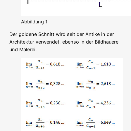
Abbil­dung 1
Der gol­de­ne Schnitt wird seit der Anti­ke in der
Archi­tek­tur ver­wen­det, eben­so in der Bild­haue­rei
und Malerei.