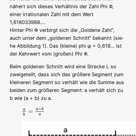
nähert sich die­ses Ver­hält­nis der Zahl Phi Φ,
einer irra­tio­na­len Zahl mit dem Wert
1,618033988.…
Hin­ter Phi Φ ver­birgt sich die „Gol­de­ne Zahl“,
auch unter dem „gol­de­nen Schnitt“ bekannt (sie­
he Abbil­dung 1). Das (klei­ne) phi φ = 0,618… ist
der Kehr­wert vom (gro­ßen) Phi Φ.
Beim gol­de­nen Schnitt wird eine Stre­cke L so
zwei­ge­teilt, dass sich das grö­ße­re Seg­ment zum
klei­ne­ren Seg­ment so ver­hält wie die Sum­me aus
bei­den zum grö­ße­ren Seg­ment: a ver­hält sich zu
b wie (a + b) zu a.
+
a
b
a
=
a
b
=
a
+
b
a
a
b