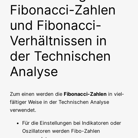
Fibonacci-Zahlen
und Fibonacci-
Verhältnissen in
der Technischen
Analyse
Zum einen wer­den die
Fibo­nac­ci-Zah­len
in viel­
fäl­ti­ger Wei­se in der Tech­ni­schen Ana­ly­se
verwendet.
Für die Ein­stel­lun­gen bei Indi­ka­to­ren oder
Oszil­la­to­ren wer­den Fibo-Zah­len