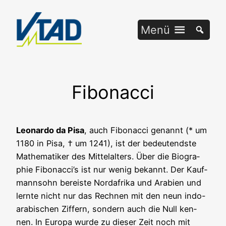
Zum
Inhalt
Menü
springen
Fibonacci
Leo­nar­do da Pisa
, auch Fibo­nac­ci genannt (* um
1180 in Pisa, † um 1241), ist der bedeu­tends­te
Mathe­ma­ti­ker des Mit­tel­al­ters. Über die Bio­gra­
phie Fibonacci’s ist nur wenig bekannt. Der Kauf­
mann­sohn bereis­te Nord­afri­ka und Ara­bi­en und
lern­te nicht nur das Rech­nen mit den neun indo-
ara­bi­schen Zif­fern, son­dern auch die Null ken­
nen. In Euro­pa wur­de zu die­ser Zeit noch mit