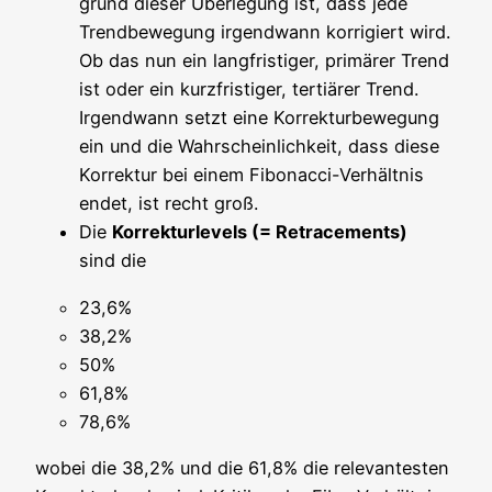
grund die­ser Über­le­gung ist, dass jede
Trend­be­we­gung irgend­wann kor­ri­giert wird.
Ob das nun ein lang­fris­ti­ger, pri­mä­rer Trend
ist oder ein kurz­fris­ti­ger, ter­tiä­rer Trend.
Irgend­wann setzt eine Kor­rek­tur­be­we­gung
ein und die Wahr­schein­lich­keit, dass die­se
Kor­rek­tur bei einem Fibo­nac­ci-Ver­hält­nis
endet, ist recht groß.
Die
Kor­rek­tur­le­vels (= Retra­ce­ments)
sind die
23,6%
38,2%
50%
61,8%
78,6%
wobei die 38,2% und die 61,8% die rele­van­tes­ten