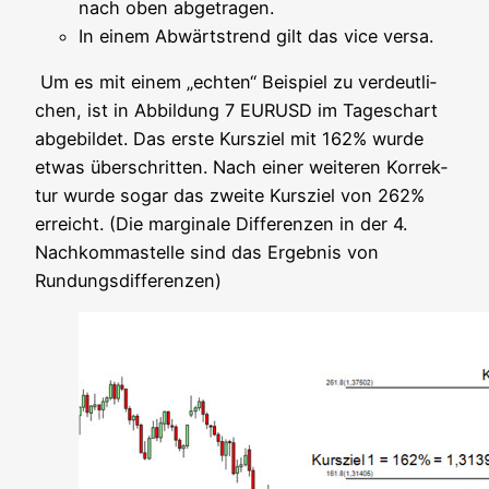
nach oben abgetragen.
In einem Abwärts­trend gilt das vice versa.
Um es mit einem „ech­ten“ Bei­spiel zu ver­deut­li­
chen, ist in Abbil­dung 7 EURUSD im Tages­chart
abge­bil­det. Das ers­te Kurs­ziel mit 162% wur­de
etwas über­schrit­ten. Nach einer wei­te­ren Kor­rek­
tur wur­de sogar das zwei­te Kurs­ziel von 262%
erreicht. (Die mar­gi­na­le Dif­fe­ren­zen in der 4.
Nach­kom­ma­stel­le sind das Ergeb­nis von
Rundungsdifferenzen)