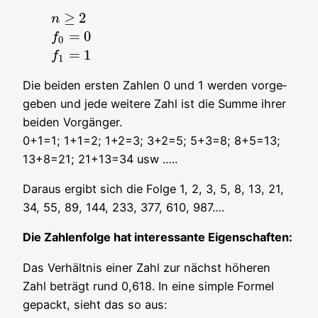
≥
2
n
n
≥
2
=
0
f
f
0
=
0
0
=
1
f
f
1
=
1
1
Die bei­den ers­ten Zah­len 0 und 1 wer­den vor­ge­
ge­ben und jede wei­te­re Zahl ist die Sum­me ihrer
bei­den Vorgänger.
0+1=1; 1+1=2; 1+2=3; 3+2=5; 5+3=8; 8+5=13;
13+8=21; 21+13=34 usw .….
Dar­aus ergibt sich die Fol­ge 1, 2, 3, 5, 8, 13, 21,
34, 55, 89, 144, 233, 377, 610, 987.…
Die Zah­len­fol­ge hat inter­es­san­te Eigenschaften:
Das Ver­hält­nis einer Zahl zur nächst höhe­ren
Zahl beträgt rund 0,618. In eine simp­le For­mel
gepackt, sieht das so aus: