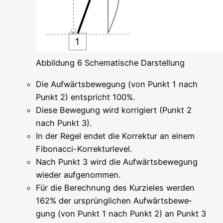
Abbil­dung 6 Sche­ma­ti­sche Darstellung
Die Auf­wärts­be­we­gung (von Punkt 1 nach
Punkt 2) ent­spricht 100%.
Die­se Bewe­gung wird kor­ri­giert (Punkt 2
nach Punkt 3).
In der Regel endet die Kor­rek­tur an einem
Fibonacci-Korrekturlevel.
Nach Punkt 3 wird die Auf­wärts­be­we­gung
wie­der aufgenommen.
Für die Berech­nung des Kur­zie­les wer­den
162% der ursprüng­li­chen Auf­wärts­be­we­
gung (von Punkt 1 nach Punkt 2) an Punkt 3