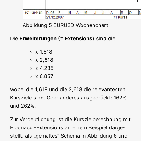
Abbil­dung 5 EURUSD Wochenchart
Die
Erwei­te­run­gen (= Exten­si­ons)
sind die
x 1,618
x 2,618
x 4,235
x 6,857
wobei die 1,618 und die 2,618 die rele­van­tes­ten
Kurs­zie­le sind. Oder ande­res aus­ge­drückt: 162%
und 262%.
Zur Ver­deut­li­chung ist die Kurs­ziel­be­rech­nung mit
Fibo­nac­ci-Exten­si­ons an einem Bei­spiel dar­ge­
stellt, als „gemal­tes“ Sche­ma in Abbil­dung 6 und