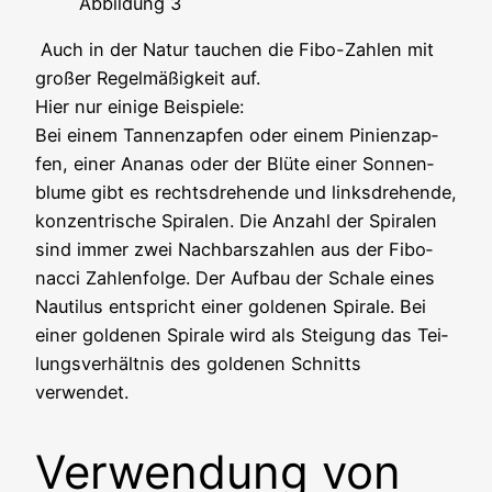
Abbil­dung 3
Auch in der Natur tau­chen die Fibo-Zah­len mit
gro­ßer Regel­mä­ßig­keit auf.
Hier nur eini­ge Beispiele:
Bei einem Tan­nen­zap­fen oder einem Pini­en­zap­
fen, einer Ana­nas oder der Blü­te einer Son­nen­
blu­me gibt es rechts­dre­hen­de und links­dre­hen­de,
kon­zen­tri­sche Spi­ra­len. Die Anzahl der Spi­ra­len
sind immer zwei Nach­bars­zah­len aus der Fibo­
nac­ci Zah­len­fol­ge. Der Auf­bau der Scha­le eines
Nau­ti­lus ent­spricht einer gol­de­nen Spi­ra­le. Bei
einer gol­de­nen Spi­ra­le wird als Stei­gung das Tei­
lungs­ver­hält­nis des gol­de­nen Schnitts
verwendet.
Verwendung von