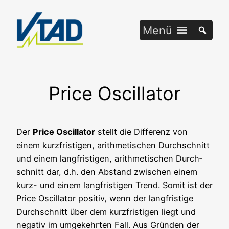
Zum
Inhalt
Menü
springen
Price Oscillator
Der
Pri­ce Oscil­la­tor
stellt die Dif­fe­renz von
einem kurz­fris­ti­gen, arith­me­ti­schen Durch­schnitt
und einem lang­fris­ti­gen, arith­me­ti­schen Durch­
schnitt dar, d.h. den Abstand zwi­schen einem
kurz- und einem lang­fris­ti­gen Trend. Somit ist der
Pri­ce Oscil­la­tor posi­tiv, wenn der lang­fris­ti­ge
Durch­schnitt über dem kurz­fris­ti­gen liegt und
nega­tiv im umge­kehr­ten Fall. Aus Grün­den der