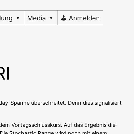
dung
Media
Anmelden
RI
ay-Span­ne über­schrei­tet. Denn dies signa­li­siert
dem Vor­tags­schluss­kurs. Auf das Ergeb­nis die­
ie Sto­cha­stic Ran­ge wird noch mit einem