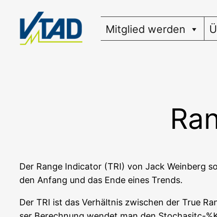
Zum
Inhalt
Mitglied werden
Ü
springen
Ran
Der Ran­ge Indi­ca­tor (TRI) von Jack Wein­berg sol
den Anfang und das Ende eines Trends.
Der TRI ist das Ver­hält­nis zwi­schen der True Ran
ser Berech­nung wen­det man den Stochasitc-%K-I