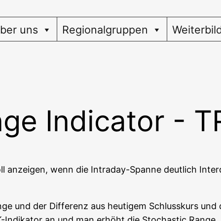
ber uns
Regionalgruppen
Weiterbil
ge Indicator - T
l anzei­gen, wenn die Intra­day-Span­ne deut­lich Inter­d
­ge und der Dif­fe­renz aus heu­ti­gem Schluss­kurs und 
ndikator an und man erhöht die Sto­cha­stic Ran­ge. D