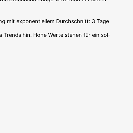
g mit expo­nen­ti­el­lem Durch­schnitt: 3 Tage
es Trends hin. Hohe Wer­te ste­hen für ein sol­