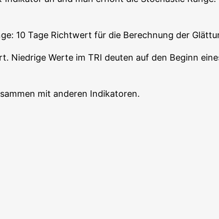
­ge: 10 Tage Richt­wert für die Berech­nung der Glät­tun
ert. Nied­ri­ge Wer­te im TRI deu­ten auf den Beginn ein
usam­men mit ande­ren Indikatoren.