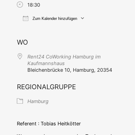
18:30
Zum Kalender hinzufügen
ICS her­un­ter­la­den
Goog­le Ka
WO
Rent24 CoWor­king Ham­burg im
Kaufmannshaus
Blei­chen­brü­cke 10, Ham­burg, 20354
REGIONALGRUPPE
Ham­burg
Refe­rent : Tobi­as Heitkötter