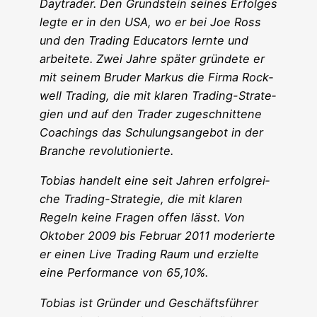
Day­trader. Den Grund­stein sei­nes Erfol­ges
leg­te er in den USA, wo er bei Joe Ross
und den Tra­ding Edu­ca­tors lern­te und
arbei­te­te. Zwei Jah­re spä­ter grün­de­te er
mit sei­nem Bru­der Mar­kus die Fir­ma Rock­
well Tra­ding, die mit kla­ren Tra­ding-Stra­te­
gien und auf den Trader zuge­schnit­te­ne
Coa­chings das Schu­lungs­an­ge­bot in der
Bran­che revolutionierte.
Tobi­as han­delt eine seit Jah­ren erfolg­rei­
che Tra­ding-Stra­te­gie, die mit kla­ren
Regeln kei­ne Fra­gen offen lässt. Von
Okto­ber 2009 bis Febru­ar 2011 mode­rier­te
er einen Live Tra­ding Raum und erziel­te
eine Per­for­mance von 65,10%.
Tobi­as ist Grün­der und Geschäfts­füh­rer