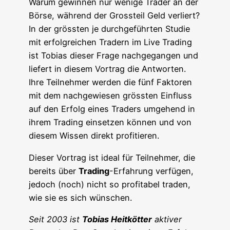
War­um gewin­nen nur weni­ge Trader an der
Bör­se, wäh­rend der Gross­teil Geld ver­liert?
In der gröss­ten je durch­ge­führ­ten Stu­die
mit erfolg­rei­chen Tradern im Live Tra­ding
ist Tobi­as die­ser Fra­ge nach­ge­gan­gen und
lie­fert in die­sem Vor­trag die Ant­wor­ten.
Ihre Teil­neh­mer wer­den die fünf Fak­to­ren
mit dem nach­ge­wie­sen gröss­ten Ein­fluss
auf den Erfolg eines Trad­ers umge­hend in
ihrem Tra­ding ein­set­zen kön­nen und von
die­sem Wis­sen direkt profitieren.
Die­ser Vor­trag ist ide­al für Teil­neh­mer, die
bereits über
Tra­ding
-Erfah­rung ver­fü­gen,
jedoch (noch) nicht so pro­fi­ta­bel traden,
wie sie es sich wünschen.
Seit 2003 ist
Tobi­as Heit­köt­ter
akti­ver