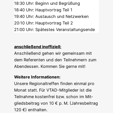
18:30 Uhr: Beginn und Begrüßung
18:40 Uhr: Haupt­vor­trag Teil 1
19:40 Uhr: Aus­tausch und Netzwerken
20:10 Uhr: Haupt­vor­trag Teil 2
21:00 Uhr: Spä­tes­tes Veranstaltungsende
anschlie­ßend inoffiziell:
Anschlie­ßend gehen wir gemein­sam mit
dem Refe­ren­ten und den Teil­neh­mern zum
Abend­essen. Kom­men Sie ger­ne mit!
Wei­te­re Informationen:
Unse­re Regio­nal­tref­fen fin­den ein­mal pro
Monat statt. Für VTAD-Mit­glie­der ist die
Teil­nah­me kos­ten­frei bzw. schon im Mit­
glieds­bei­trag von 10 € p. M. (Jah­res­bei­trag
120 €) enthalten.