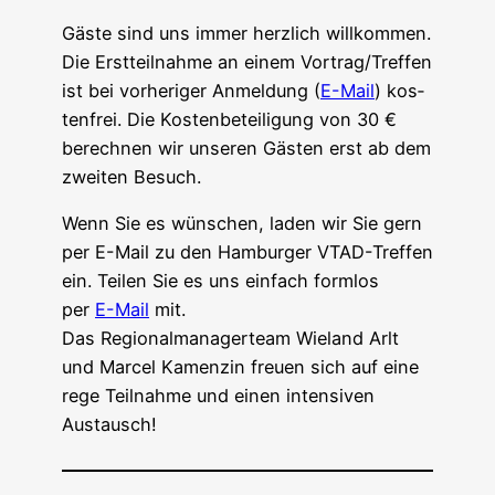
Gäs­te sind uns immer herz­lich will­kom­men.
Die Erst­teil­nah­me an einem Vortrag/Treffen
ist bei vor­he­ri­ger Anmel­dung (
E-Mail
) kos­
ten­frei. Die Kos­ten­be­tei­li­gung von 30 €
berech­nen wir unse­ren Gäs­ten erst ab dem
zwei­ten Besuch.
Wenn Sie es wün­schen, laden wir Sie gern
per E-Mail zu den Ham­bur­ger VTAD-Tref­fen
ein. Tei­len Sie es uns ein­fach form­los
per
E-Mail
mit.
Das Regio­nal­ma­na­ger­team Wie­land Arlt
und Mar­cel Kamen­zin freu­en sich auf eine
rege Teil­nah­me und einen inten­si­ven
Austausch!