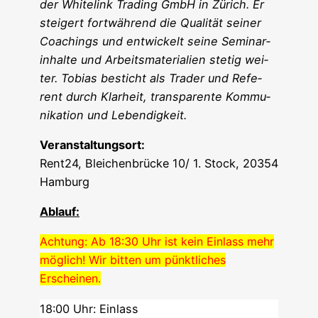
der White­link Tra­ding GmbH in Zürich. Er
stei­gert fort­wäh­rend die Qua­li­tät sei­ner
Coa­chings und ent­wi­ckelt sei­ne Semi­nar­
in­hal­te und Arbeits­ma­te­ria­li­en ste­tig wei­
ter. Tobi­as besticht als Trader und Refe­
rent durch Klar­heit, trans­pa­ren­te Kom­mu­
ni­ka­ti­on und Lebendigkeit.
Ver­an­stal­tungs­ort:
Rent24, Blei­chen­brü­cke 10/ 1. Stock, 20354
Hamburg
Ablauf:
Ach­tung: Ab 18:30 Uhr ist kein Ein­lass mehr
mög­lich! Wir bit­ten um pünkt­li­ches
Erscheinen.
18:00 Uhr: Einlass