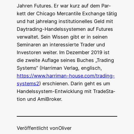
Jah­ren Futures. Er war kurz auf dem Par­
kett der Chi­ca­go Mer­can­ti­le Exch­an­ge tätig
und hat jah­re­lang insti­tu­tio­nel­les Geld mit
Day­tra­ding-Han­dels­sys­te­men auf Futures
ver­wal­tet. Sein Wis­sen gibt er in sei­nen
Semi­na­ren an inter­es­sier­te Trader und
Inves­to­ren wei­ter. Im Dezem­ber 2019 ist
die zwei­te Auf­la­ge sei­nes Buches „Tra­ding
Sys­tems“ (Harri­man Ver­lag, eng­lisch,
https://www.harriman-house.com/trading-
systems2
) erschie­nen. Dar­in geht es um
Han­dels­sys­tem-Ent­wick­lung mit Trade­Sta­
ti­on und AmiBroker.
Veröffentlicht von
Oliver