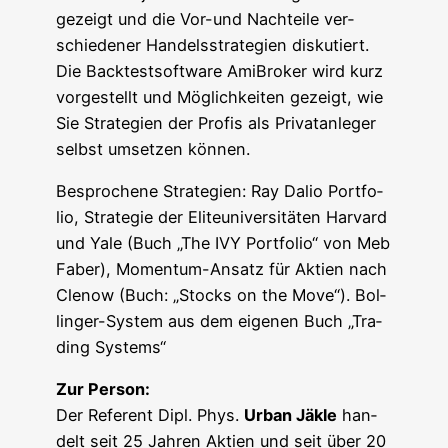
gezeigt und die Vor-und Nach­tei­le ver­
schie­de­ner Han­dels­stra­te­gien dis­ku­tiert.
Die Back­test­soft­ware Ami­Bro­ker wird kurz
vor­ge­stellt und Mög­lich­kei­ten gezeigt, wie
Sie Stra­te­gien der Pro­fis als Pri­vat­an­le­ger
selbst umset­zen können.
Bespro­che­ne Stra­te­gien: Ray Dalio Port­fo­
lio, Stra­te­gie der Eli­te­uni­ver­si­tä­ten Har­vard
und Yale (Buch „The IVY Port­fo­lio“ von Meb
Faber), Momen­tum-Ansatz für Akti­en nach
Cle­now (Buch: „Stocks on the Move“). Bol­
lin­ger-Sys­tem aus dem eige­nen Buch „Tra­
ding Systems“
Zur Per­son:
Der Refe­rent Dipl. Phys.
Urban Jäk­le
han­
delt seit 25 Jah­ren Akti­en und seit über 20