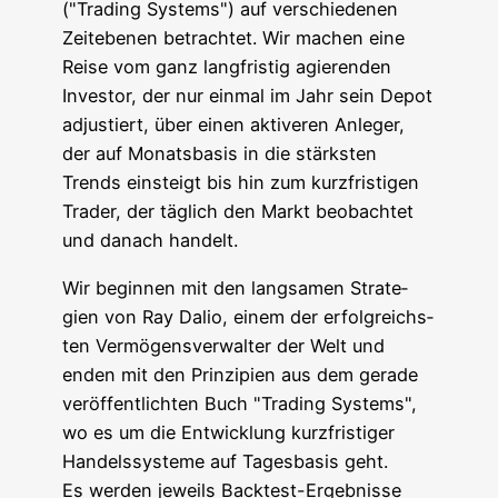
("Tra­ding Sys­tems") auf ver­schie­de­nen
Zeit­ebe­nen betrach­tet. Wir machen eine
Rei­se vom ganz lang­fris­tig agie­ren­den
Inves­tor, der nur ein­mal im Jahr sein Depot
adjus­tiert, über einen akti­ve­ren Anle­ger,
der auf Monats­ba­sis in die stärks­ten
Trends ein­steigt bis hin zum kurz­fris­ti­gen
Trader, der täg­lich den Markt beob­ach­tet
und danach handelt.
Wir begin­nen mit den lang­sa­men Stra­te­
gien von Ray Dalio, einem der erfolg­reichs­
ten Ver­mö­gens­ver­wal­ter der Welt und
enden mit den Prin­zi­pi­en aus dem gera­de
ver­öf­fent­lich­ten Buch "Tra­ding Sys­tems",
wo es um die Ent­wick­lung kurz­fris­ti­ger
Han­dels­sys­te­me auf Tages­ba­sis geht.
Es wer­den jeweils Back­test-Ergeb­nis­se