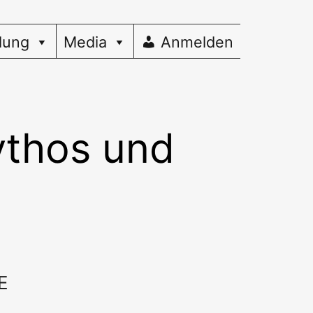
dung
Media
Anmelden
ythos und
E