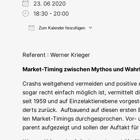
23. 06 2020
18:30 - 20:00
Zum Kalender hinzufügen
ICS her­un­ter­la­den
Goog­le
Refe­rent : Wer­ner Krieger
Mar­ket-Timing zwi­schen Mythos und Wahrh
Crashs weit­ge­hend ver­mei­den und posi­ti­ve 
sogar recht ein­fach mög­lich ist, ver­mit­telt 
seit 1959 und auf Ein­zel­ak­ti­en­e­be­ne vor­ge
derts zurück. Auf­bau­end auf die­sen ers­ten E
len Mar­ket-Timings durch­ge­spro­chen. Vor- 
pa­rent auf­ge­zeigt und sol­len der Auf­takt für 