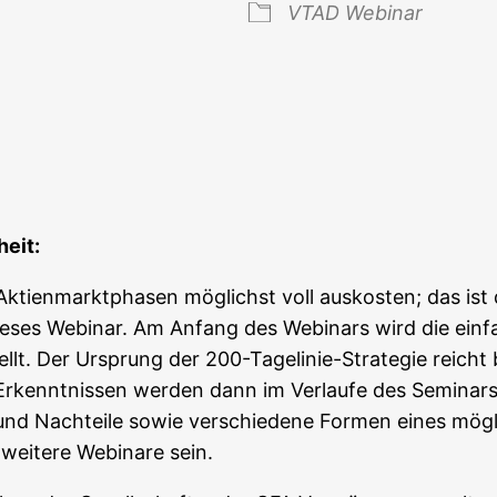
VTAD Web­i­nar
 Kalender
iCal­en­dar
eit:
Akti­en­markt­pha­sen mög­lichst voll aus­kos­ten; das i
die­ses Web­i­nar. Am Anfang des Web­i­nars wird die ein­
­stellt. Der Ursprung der 200-Tage­li­nie-Stra­te­gie reich
rkennt­nis­sen wer­den dann im Ver­lau­fe des Semi­nars 
und Nach­tei­le sowie ver­schie­de­ne For­men eines mög
wei­te­re Web­i­na­re sein.