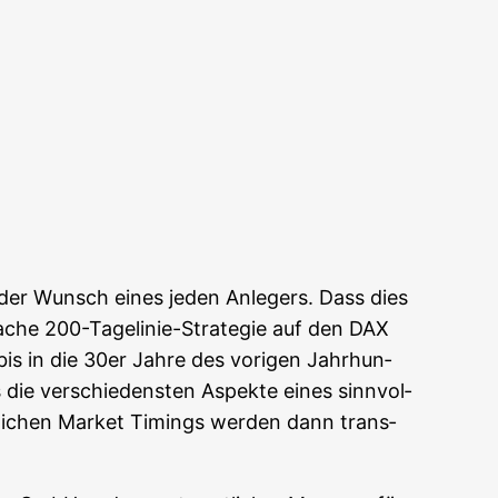
Office 365
Out­look Live
st der Wunsch eines jeden Anle­gers. Dass dies
fa­che 200-Tage­li­nie-Stra­te­gie auf den DAX
t bis in die 30er Jah­re des vori­gen Jahr­hun­
die ver­schie­dens­ten Aspek­te eines sinn­vol­
­li­chen Mar­ket Timings wer­den dann trans­