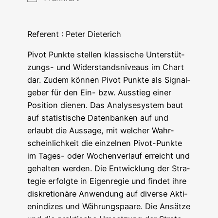
Refe­rent : Peter Dieterich
Pivot Punk­te stel­len klas­si­sche Unter­stüt­
zungs- und Wider­stands­ni­veaus im Chart
dar. Zudem kön­nen Pivot Punk­te als Signal­
ge­ber für den Ein- bzw. Aus­stieg einer
Posi­ti­on die­nen. Das Ana­ly­se­sys­tem baut
auf sta­tis­ti­sche Daten­ban­ken auf und
erlaubt die Aus­sa­ge, mit wel­cher Wahr­
schein­lich­keit die ein­zel­nen Pivot-Punk­te
im Tages- oder Wochen­ver­lauf erreicht und
gehal­ten wer­den. Die Ent­wick­lung der Stra­
te­gie erfolg­te in Eigen­re­gie und fin­det ihre
dis­kre­tio­nä­re Anwen­dung auf diver­se Akti­
en­in­di­zes und Wäh­rungs­paa­re. Die Ansät­ze