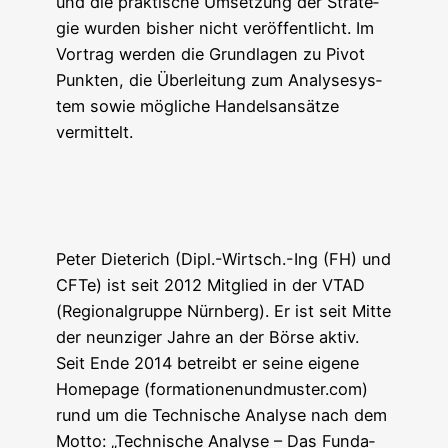
und die prak­ti­sche Umset­zung der Stra­te­
gie wur­den bis­her nicht ver­öf­fent­licht. Im
Vor­trag wer­den die Grund­la­gen zu Pivot
Punk­ten, die Über­lei­tung zum Ana­ly­se­sys­
tem sowie mög­li­che Han­dels­an­sät­ze
vermittelt.
Peter Die­te­rich (Dipl.-Wirtsch.-Ing (FH) und
CFTe) ist seit 2012 Mit­glied in der VTAD
(Regio­nal­grup­pe Nürn­berg). Er ist seit Mit­te
der neun­zi­ger Jah­re an der Bör­se aktiv.
Seit Ende 2014 betreibt er sei­ne eige­ne
Home­page (formationenundmuster.com)
rund um die Tech­ni­sche Ana­ly­se nach dem
Mot­to: „Tech­ni­sche Ana­ly­se – Das Fun­da­