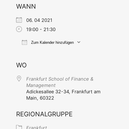
WANN
06. 04 2021
19:00 - 21:30
Zum Kalender hinzufügen
ICS her­un­ter­la­den
Goog­le Ka
WO
Frank­furt School of Finan­ce &
Management
Adi­ckes­al­lee 32-34, Frank­furt am
Main, 60322
REGIONALGRUPPE
Frank­furt