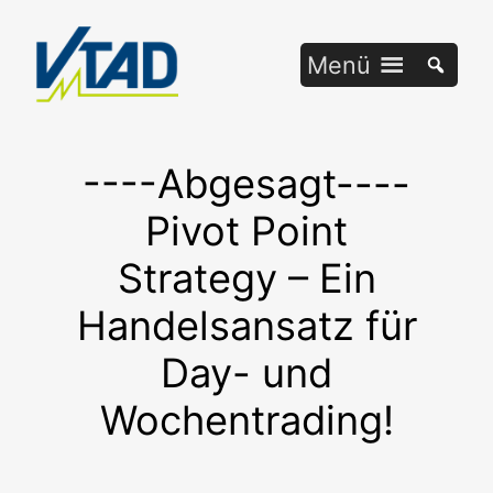
Zum
Inhalt
Menü
springen
----Abgesagt----
Pivot Point
Strategy – Ein
Handelsansatz für
Day- und
Wochentrading!