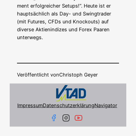
ment erfolg­rei­cher Set­ups!“. Heu­te ist er
haupt­säch­lich als Day- und Swing­trader
(mit Futures, CFDs und Knock­outs) auf
diver­se Akti­en­in­di­zes und Forex Paa­ren
unterwegs.
Veröffentlicht von
Christoph Geyer
Impressum
Datenschutzerklärung
Navigator