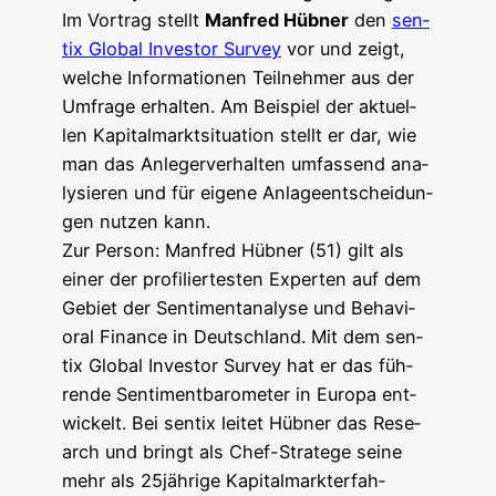
Im Vor­trag stellt
Man­fred Hüb­ner
den
sen­
tix Glo­bal Inves­tor Sur­vey
vor und zeigt,
wel­che Infor­ma­tio­nen Teil­neh­mer aus der
Umfra­ge erhal­ten. Am Bei­spiel der aktu­el­
len Kapi­tal­markt­si­tua­ti­on stellt er dar, wie
man das Anle­ger­ver­hal­ten umfas­send ana­
ly­sie­ren und für eige­ne Anla­ge­ent­schei­dun­
gen nut­zen kann.
Zur Per­son: Man­fred Hüb­ner (51) gilt als
einer der pro­fi­lier­tes­ten Exper­ten auf dem
Gebiet der Sen­ti­ment­ana­ly­se und Beha­vi­
oral Finan­ce in Deutsch­land. Mit dem sen­
tix Glo­bal Inves­tor Sur­vey hat er das füh­
ren­de Sen­ti­ment­ba­ro­me­ter in Euro­pa ent­
wi­ckelt. Bei sen­tix lei­tet Hüb­ner das Rese­
arch und bringt als Chef-Stra­te­ge sei­ne
mehr als 25jährige Kapi­tal­markt­er­fah­