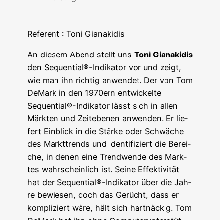
Refe­rent : Toni Gianakidis
An die­sem Abend stellt uns
Toni Gia­na­ki­dis
den Sequential®-Indikator vor und zeigt,
wie man ihn rich­tig anwen­det. Der von Tom
DeMark in den 1970ern ent­wi­ckel­te
Sequential®-Indikator lässt sich in allen
Märk­ten und Zeit­ebe­nen anwen­den. Er lie­
fert Ein­blick in die Stär­ke oder Schwä­che
des Markt­trends und iden­ti­fi­ziert die Berei­
che, in denen eine Trend­wen­de des Mark­
tes wahr­schein­lich ist. Sei­ne Effek­ti­vi­tät
hat der Sequential®-Indikator über die Jah­
re bewie­sen, doch das Gerücht, dass er
kom­pli­ziert wäre, hält sich hart­nä­ckig. Tom