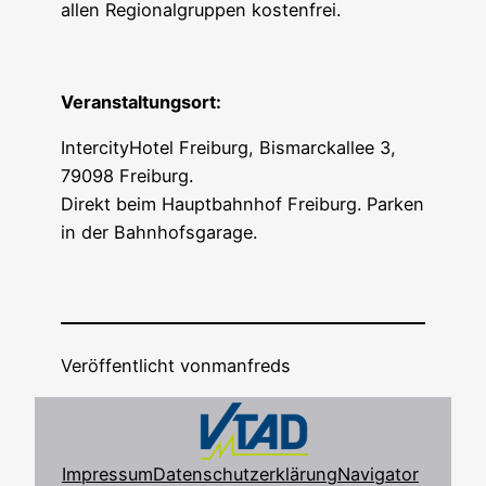
allen Regio­nal­grup­pen kostenfrei.
Ver­an­stal­tungs­ort:
Inter­ci­ty­Ho­tel Frei­burg, Bis­marck­al­lee 3,
79098 Freiburg.
Direkt beim Haupt­bahn­hof Frei­burg. Par­ken
in der Bahnhofsgarage.
Veröffentlicht von
manfreds
Impressum
Datenschutzerklärung
Navigator