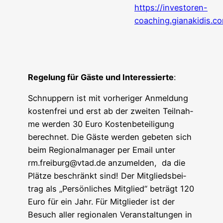
https://investoren-
coaching.gianakidis.c
Rege­lung für Gäs­te und Inter­es­sier­te
:
Schnup­pern ist mit vor­he­ri­ger Anmel­dung
kos­ten­frei und erst ab der zwei­ten Teil­nah­
me wer­den 30 Euro Kos­ten­be­tei­li­gung
berech­net. Die Gäs­te wer­den gebe­ten sich
beim Regio­nal­ma­na­ger per Email unter
rm.freiburg@vtad.de anzu­mel­den, da die
Plät­ze beschränkt sind! Der Mit­glieds­bei­
trag als „Per­sön­li­ches Mit­glied“ beträgt 120
Euro für ein Jahr. Für Mit­glie­der ist der
Besuch aller regio­na­len Ver­an­stal­tun­gen in