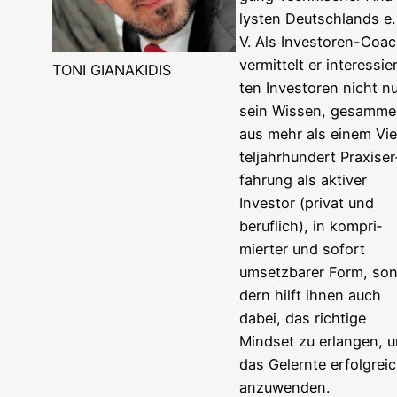
lys­ten Deutsch­lands e.
V. Als Inves­to­ren-Coa
ver­mit­telt er inter­es­sie
TONI GIANAKIDIS
ten Inves­to­ren nicht n
sein Wis­sen, gesam­me
aus mehr als einem Vie
tel­jahr­hun­dert Pra­xis­er
fah­rung als akti­ver
Inves­tor (pri­vat und
beruf­lich), in kom­pri­
mier­ter und sofort
umsetz­ba­rer Form, son
dern hilft ihnen auch
dabei, das rich­ti­ge
Mind­set zu erlan­gen, 
das Gelern­te erfolg­rei
anzu­wen­den.