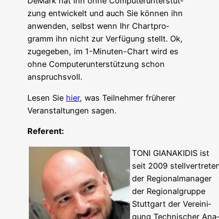
DeMark hat ihn ohne Com­pu­ter­un­ter­stüt­
zung ent­wi­ckelt und auch Sie kön­nen ihn
anwen­den, selbst wenn Ihr Chart­pro­
gramm ihn nicht zur Ver­fü­gung stellt. Ok,
zuge­ge­ben, im 1-Minu­ten-Chart wird es
ohne Com­pu­ter­un­ter­stüt­zung schon
anspruchsvoll.
Lesen Sie
hier
, was Teil­neh­mer frü­he­rer
Ver­an­stal­tun­gen sagen.
Refe­rent:
TONI GIANAKIDIS ist
seit 2009 stell­ver­tre­te
der Regio­nal­ma­na­ger
der Regio­nal­grup­pe
Stutt­gart der Ver­ei­ni­
gung Tech­ni­scher Ana