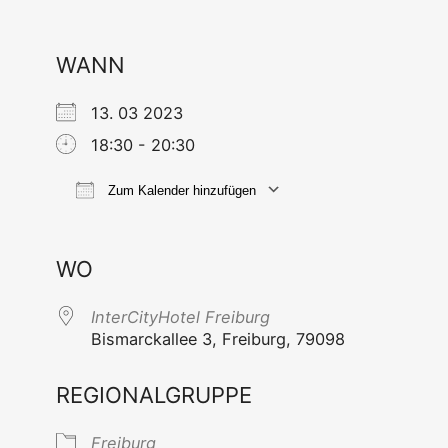
WANN
13. 03 2023
18:30 - 20:30
Zum Kalender hinzufügen
ICS her­un­ter­la­den
Goog­le Ka
WO
Inter­Ci­ty­Ho­tel Freiburg
Bis­marck­al­lee 3, Frei­burg, 79098
REGIONALGRUPPE
Frei­burg