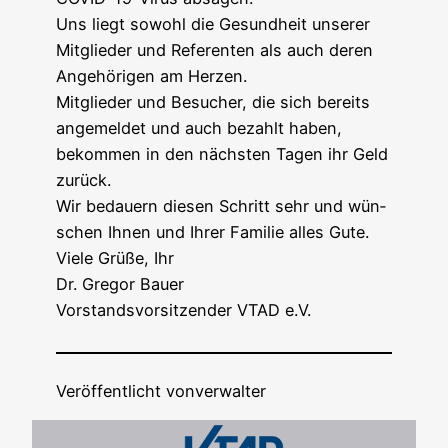
Uns liegt sowohl die Gesund­heit unse­rer
Mit­glie­der und Refe­ren­ten als auch deren
Ange­hö­ri­gen am Herzen.
Mit­glie­der und Besu­cher, die sich bereits
ange­mel­det und auch bezahlt haben,
bekom­men in den nächs­ten Tagen ihr Geld
zurück.
Wir bedau­ern die­sen Schritt sehr und wün­
schen Ihnen und Ihrer Fami­lie alles Gute.
Vie­le Grü­ße, Ihr
Dr. Gre­gor Bauer
Vor­stands­vor­sit­zen­der VTAD e.V.
Veröffentlicht von
verwalter