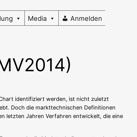
dung
Media
Anmelden
(MV2014)
rt iden­ti­fi­ziert wer­den, ist nicht zuletzt
bt. Doch die markt­tech­ni­schen Defi­ni­tio­nen
n letz­ten Jah­ren Ver­fah­ren ent­wi­ckelt, die eine