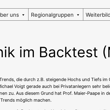
ber uns
Regionalgruppen
Weiterbil
ik im Backtest 
 Trends, die durch z.B. stei­gen­de Hochs und Tiefs im Cha
a­el Voigt gera­de auch bei Pri­vat­an­le­gern sehr belie
io­nen zu. Aus die­sem Grund hat Prof. Mai­er-Paa­pe in de
en Trends mög­lich machen.