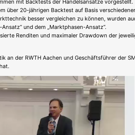
­men mit Back­tests der Han­dels­an­sät­ze vor­ge­stellt.
– einem über 20-jäh­ri­gen Back­test auf Basis ver­schie­d
rkt­tech­nik bes­ser ver­glei­chen zu kön­nen, wur­den a
and-Ansatz“ und dem „Markt­pha­sen-Ansatz“.
li­sier­te Ren­di­ten und maxi­ma­ler Draw­down der jewei­l
­ma­tik an der RWTH Aachen und Geschäfts­füh­rer der SM
 hat.