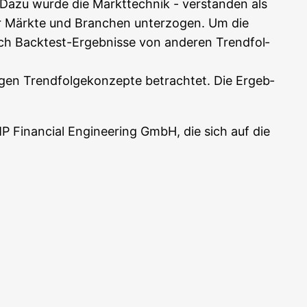
 Dazu wur­de die Markt­tech­nik - ver­stan­den als
e­ner Märk­te und Bran­chen unter­zo­gen. Um die
uch Back­test-Ergeb­nis­se von ande­ren Trend­fol­
i­gen Trend­fol­ge­kon­zep­te betrach­tet. Die Ergeb­
P Finan­cial Engi­nee­ring GmbH, die sich auf die