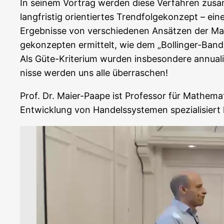
In sei­nem Vor­trag wer­den die­se Ver­fah­ren zusam
lang­fris­tig ori­en­tier­tes Trend­fol­ge­kon­zept 
Ergeb­nis­se von ver­schie­de­nen Ansät­zen der Ma
ge­kon­zep­ten ermit­telt, wie dem „Bol­lin­ger-B
Als Güte-Kri­te­ri­um wur­den ins­be­son­de­re annua­
nis­se wer­den uns alle überraschen!
Prof. Dr. Mai­er-Paa­pe ist Pro­fes­sor für Mathe
Ent­wick­lung von Han­dels­sys­te­men spe­zia­li­siert
Video-
Player