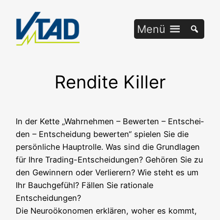
Zum
Inhalt
Menü
springen
Rendite Killer
In der Ket­te „Wahr­neh­men – Bewer­ten – Ent­schei­
den – Ent­schei­dung bewer­ten“ spie­len Sie die
per­sön­li­che Haupt­rol­le. Was sind die Grund­la­gen
für Ihre Tra­ding-Ent­schei­dun­gen? Gehö­ren Sie zu
den Gewin­nern oder Ver­lie­rern? Wie steht es um
Ihr Bauch­ge­fühl? Fäl­len Sie ratio­na­le
Entscheidungen?
Die Neu­ro­öko­no­men erklä­ren, woher es kommt,