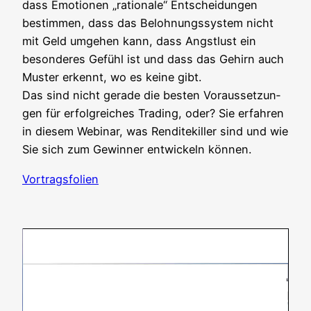
dass Emo­tio­nen „ratio­na­le“ Ent­schei­dun­gen
bestim­men, dass das Beloh­nungs­sys­tem nicht
mit Geld umge­hen kann, dass Angst­lust ein
beson­de­res Gefühl ist und dass das Gehirn auch
Mus­ter erkennt, wo es kei­ne gibt.
Das sind nicht gera­de die bes­ten Vor­aus­set­zun­
gen für erfolg­rei­ches Tra­ding, oder? Sie erfah­ren
in die­sem Web­i­nar, was Ren­di­te­kil­ler sind und wie
Sie sich zum Gewin­ner ent­wi­ckeln können.
Vor­trags­fo­li­en
Video-
Player