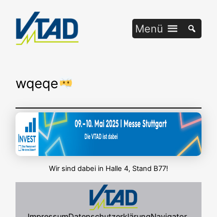
Zum
Inhalt
Menü
springen
wqe­qe
Wir sind dabei in Hal­le 4, Stand B77!
Impressum
Datenschutzerklärung
Navigator