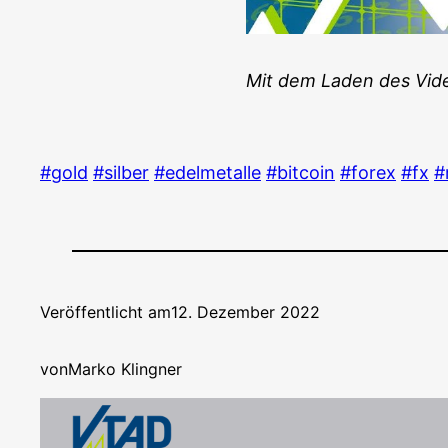
Mit dem Laden des Vide­o
#gold
#sil­ber
#edel­me­tal­le
#bit­co­in
#forex
#fx
#
Veröffentlicht am
12. Dezember 2022
von
Marko Klingner