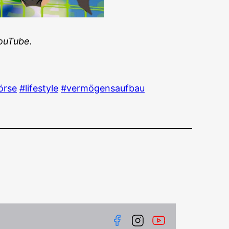
YouTube.
r­se
#life­style
#ver­mö­gens­auf­bau