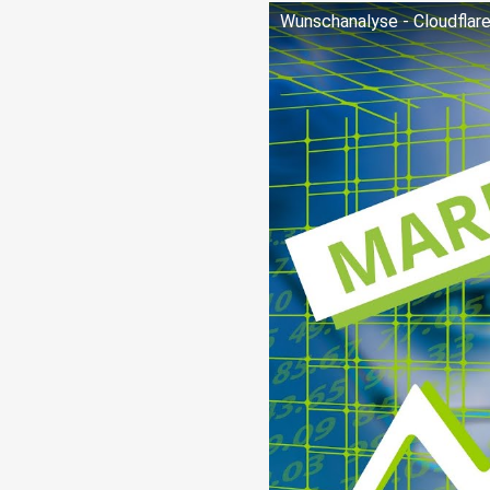
Wunsch­ana­ly­se - Cloud­fla­re