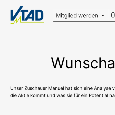
Zum
Inhalt
Mitglied werden
Ü
springen
Wunschan
Unser Zuschau­er Manu­el hat sich eine Ana­ly­se v
die Aktie kommt und was sie für ein Poten­ti­al ha