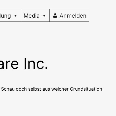
dung
Media
Anmelden
re Inc.
Schau doch selbst aus wel­cher Grund­si­tua­ti­on