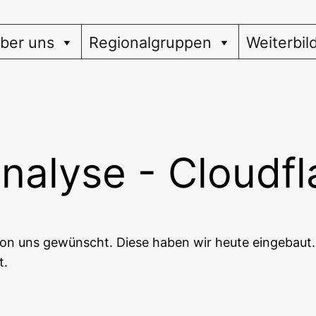
ber uns
Regionalgruppen
Weiterbil
alyse - Cloudfla
on uns gewünscht. Die­se haben wir heu­te ein­ge­baut. 
t.