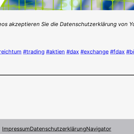
s akzep­tie­ren Sie die Daten­schutz­er­klä­rung von 
reich­tum
#tra­ding
#akti­en
#dax
#exch­an­ge
#fdax
#bö
Impressum
Datenschutzerklärung
Navigator