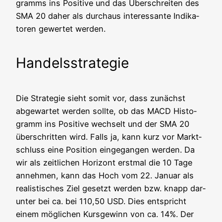
gramms ins Posi­ti­ve und das Über­schrei­ten des
SMA 20 daher als durch­aus inter­es­san­te Indi­ka­
to­ren gewer­tet werden.
Handelsstrategie
Die Stra­te­gie sieht somit vor, dass zunächst
abge­war­tet wer­den soll­te, ob das MACD His­to­
gramm ins Posi­ti­ve wech­selt und der SMA 20
über­schrit­ten wird. Falls ja, kann kurz vor Markt­
schluss eine Posi­ti­on ein­ge­gan­gen wer­den. Da
wir als zeit­li­chen Hori­zont erst­mal die 10 Tage
anneh­men, kann das Hoch vom 22. Janu­ar als
rea­lis­ti­sches Ziel gesetzt wer­den bzw. knapp dar­
un­ter bei ca. bei 110,50 USD. Dies ent­spricht
einem mög­li­chen Kurs­ge­winn von ca. 14%. Der