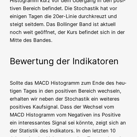
His­to­gramm kurz vor dem Über­gang in den posi­
ti­ven Bereich befin­det. Die Sto­chas­tik hat vor
eini­gen Tagen die 20er-Linie durch­kreuzt und
steigt seit­dem. Das Bol­lin­ger Band ist aktu­ell
noch weit geöff­net, der Kurs befin­det sich in der
Mit­te des Bandes.
Bewertung der Indikatoren
Soll­te das MACD His­to­gramm zum Ende des heu­
ti­gen Tages in den posi­ti­ven Bereich wech­seln,
erhal­ten wir neben der Sto­chas­tik ein wei­te­res
posi­ti­ves Kauf­si­gnal. Dass der Wech­sel vom
MACD His­to­gramm vom Nega­ti­ven ins Posi­ti­ve
ein inter­es­san­tes Signal sei könn­te, zeigt sich an
der Sta­tis­tik des Indi­ka­tors. In den letz­ten 10