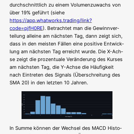
durch­schnitt­lich zu einem Volu­men­zu­wachs von
über 19% geführt (sie­he
https://app.whatworks.trading/link?
code=pjfH0RE
). Betrach­tet man die Gewinn­ver­
tei­lung allei­ne am nächs­ten Tag, dann zeigt sich,
dass in den meis­ten Fäl­len eine posi­ti­ve Ent­wick­
lung am nächs­ten Tag erreicht wur­de. Die X-Ach­
se zeigt die pro­zen­tua­le Ver­än­de­rung des Kur­ses
am nächs­ten Tag, die Y-Ach­se die Häu­fig­keit
nach Ein­tre­ten des Signals (Über­schrei­tung des
SMA 20) in den letz­ten 10 Jahren.
In Sum­me kön­nen der Wech­sel des MACD His­to­