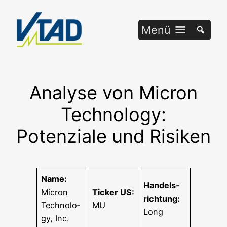
Zum
Inhalt
Menü
springen
Analyse von Micron
Technology:
Potenziale und Risiken
Name:
Han­dels­
Micron
Ticker US:
rich­tung:
Tech­no­lo­
MU
Long
gy, Inc.