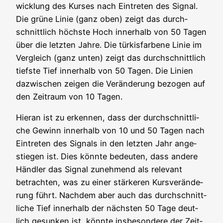
wick­lung des Kur­ses nach Ein­tre­ten des Signal.
Die grü­ne Linie (ganz oben) zeigt das durch­
schnitt­lich höchs­te Hoch inner­halb von 50 Tagen
über die letz­ten Jah­re. Die tür­kis­far­be­ne Linie im
Ver­gleich (ganz unten) zeigt das durch­schnitt­lich
tiefs­te Tief inner­halb von 50 Tagen. Die Lini­en
dazwi­schen zei­gen die Ver­än­de­rung bezo­gen auf
den Zeit­raum von 10 Tagen.
Hier­an ist zu erken­nen, dass der durch­schnitt­li­
che Gewinn inner­halb von 10 und 50 Tagen nach
Ein­tre­ten des Signals in den letz­ten Jahr ange­
stie­gen ist. Dies könn­te bedeu­ten, dass ande­re
Händ­ler das Signal zuneh­mend als rele­vant
betrach­ten, was zu einer stär­ke­ren Kurs­ver­än­de­
rung führt. Nach­dem aber auch das durch­schnitt­
li­che Tief inner­halb der nächs­ten 50 Tage deut­
lich gesun­ken ist, könn­te ins­be­son­de­re der Zeit­