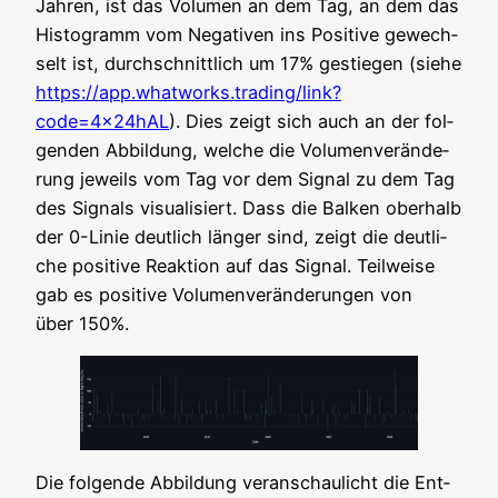
Jah­ren, ist das Volu­men an dem Tag, an dem das
His­to­gramm vom Nega­ti­ven ins Posi­ti­ve gewech­
selt ist, durch­schnitt­lich um 17% gestie­gen (sie­he
https://app.whatworks.trading/link?
code=4x24hAL
). Dies zeigt sich auch an der fol­
gen­den Abbil­dung, wel­che die Volu­men­ver­än­de­
rung jeweils vom Tag vor dem Signal zu dem Tag
des Signals visua­li­siert. Dass die Bal­ken ober­halb
der 0-Linie deut­lich län­ger sind, zeigt die deut­li­
che posi­ti­ve Reak­ti­on auf das Signal. Teil­wei­se
gab es posi­ti­ve Volu­men­ver­än­de­run­gen von
über 150%.
Die fol­gen­de Abbil­dung ver­an­schau­licht die Ent­