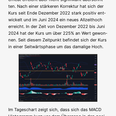
ten. Nach einer stär­ke­ren Kor­rek­tur hat sich der
Kurs seit Ende Dezem­ber 2022 stark posi­tiv ent­
wi­ckelt und im Juni 2024 ein neu­es All­zeit­hoch
erreicht. In der Zeit von Dezem­ber 2022 bis Juni
2024 hat der Kurs um über 225% an Wert gewon­
nen. Seit die­sem Zeit­punkt befin­det sich der Kurs
in einer Seit­wärts­pha­se um das dama­li­ge Hoch.
Im Tages­chart zeigt sich, dass sich das MACD