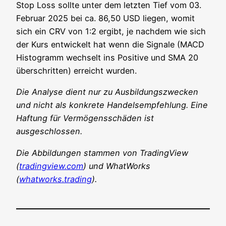
Stop Loss soll­te unter dem letz­ten Tief vom 03.
Febru­ar 2025 bei ca. 86,50 USD lie­gen, womit
sich ein CRV von 1:2 ergibt, je nach­dem wie sich
der Kurs ent­wi­ckelt hat wenn die Signa­le (MACD
His­to­gramm wech­selt ins Posi­ti­ve und SMA 20
über­schrit­ten) erreicht wurden.
Die Ana­ly­se dient nur zu Aus­bil­dungs­zwe­cken
und nicht als kon­kre­te Han­dels­emp­feh­lung. Eine
Haf­tung für Ver­mö­gens­schä­den ist
ausgeschlossen.
Die Abbil­dun­gen stam­men von Tra­ding­View
(
tradingview.com
) und What­Works
(
whatworks.trading
).