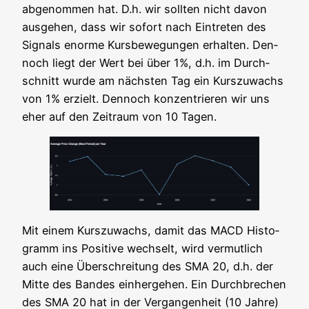
abge­nom­men hat. D.h. wir soll­ten nicht davon
aus­ge­hen, dass wir sofort nach Ein­tre­ten des
Signals enor­me Kurs­be­we­gun­gen erhal­ten. Den­
noch liegt der Wert bei über 1%, d.h. im Durch­
schnitt wur­de am nächs­ten Tag ein Kurs­zu­wachs
von 1% erzielt. Den­noch kon­zen­trie­ren wir uns
eher auf den Zeit­raum von 10 Tagen.
Mit einem Kurs­zu­wachs, damit das MACD His­to­
gramm ins Posi­ti­ve wech­selt, wird ver­mut­lich
auch eine Über­schrei­tung des SMA 20, d.h. der
Mit­te des Ban­des ein­her­ge­hen. Ein Durch­bre­chen
des SMA 20 hat in der Ver­gan­gen­heit (10 Jah­re)