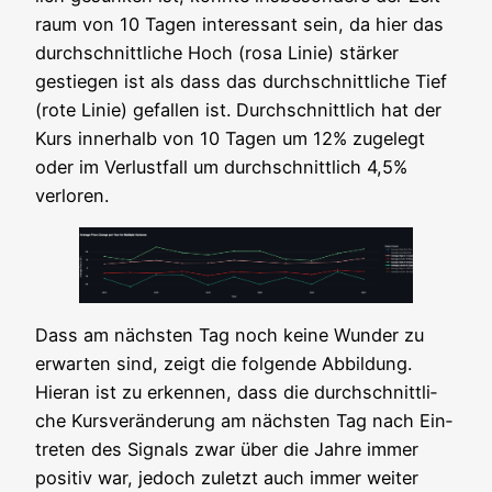
raum von 10 Tagen inter­es­sant sein, da hier das
durch­schnitt­li­che Hoch (rosa Linie) stär­ker
gestie­gen ist als dass das durch­schnitt­li­che Tief
(rote Linie) gefal­len ist. Durch­schnitt­lich hat der
Kurs inner­halb von 10 Tagen um 12% zuge­legt
oder im Ver­lust­fall um durch­schnitt­lich 4,5%
verloren.
Dass am nächs­ten Tag noch kei­ne Wun­der zu
erwar­ten sind, zeigt die fol­gen­de Abbil­dung.
Hier­an ist zu erken­nen, dass die durch­schnitt­li­
che Kurs­ver­än­de­rung am nächs­ten Tag nach Ein­
tre­ten des Signals zwar über die Jah­re immer
posi­tiv war, jedoch zuletzt auch immer wei­ter