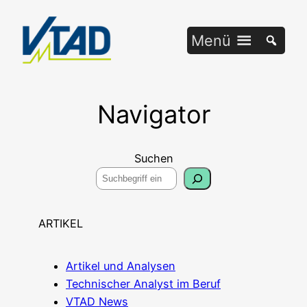
Zum
Inhalt
Menü
springen
Navigator
Suchen
ARTIKEL
Arti­kel und Analysen
Tech­ni­scher Ana­lyst im Beruf
VTAD News