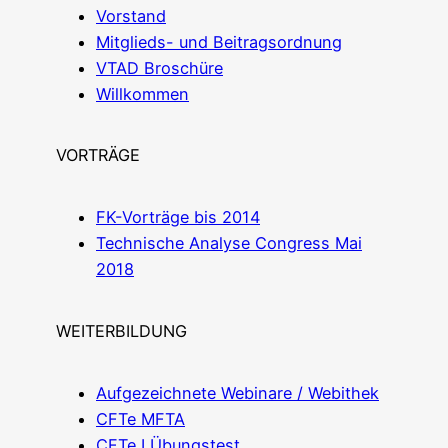
Vor­stand
Mit­glieds- und Beitragsordnung
VTAD Bro­schü­re
Will­kom­men
VORTRÄGE
FK-Vor­trä­ge bis 2014
Tech­ni­sche Ana­ly­se Con­gress Mai
2018
WEITERBILDUNG
Auf­ge­zeich­ne­te Web­i­na­re / Webithek
CFTe MFTA
CFTe I Übungstest