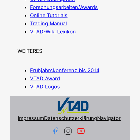
Forschungsarbeiten/Awards
Online Tuto­ri­als
Tra­ding Manual
VTAD-Wiki Lexi­kon
WEITERES
Früh­jahrs­kon­fe­renz bis 2014
VTAD Award
VTAD Logos
Impressum
Datenschutzerklärung
Navigator