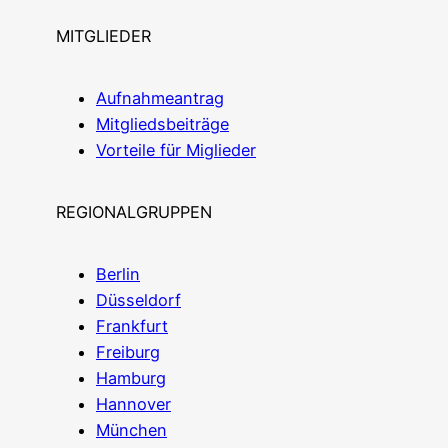
MITGLIEDER
Auf­nah­me­an­trag
Mit­glieds­bei­trä­ge
Vor­tei­le für Miglieder
REGIONALGRUPPEN
Ber­lin
Düs­sel­dorf
Frank­furt
Frei­burg
Ham­burg
Han­no­ver
Mün­chen