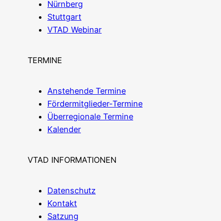
Nürn­berg
Stutt­gart
VTAD Web­i­nar
TERMINE
Anste­hen­de Termine
För­der­mit­glie­der-Ter­mi­ne
Über­re­gio­na­le Termine
Kalen­der
VTAD INFORMATIONEN
Daten­schutz
Kon­takt
Sat­zung