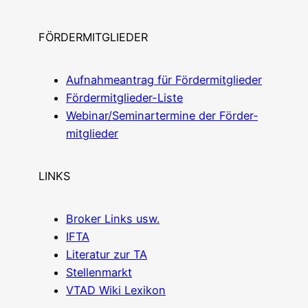
FÖRDERMITGLIEDER
Auf­nah­me­an­trag für För­der­mit­glie­der
För­der­mit­glie­der-Lis­te
Webinar/Seminartermine der För­der­
mit­glie­der
LINKS
Bro­ker Links usw.
IFTA
Lite­ra­tur zur TA
Stel­len­markt
VTAD Wiki Lexikon