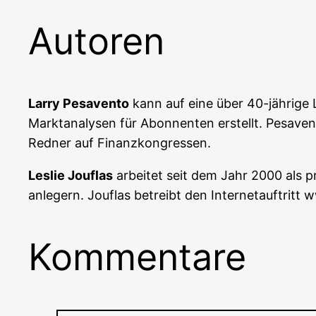
Autoren
Lar­ry Pes­aven­to
kann auf eine über 40-jäh­ri­ge 
Markt­ana­ly­sen für Abon­nen­ten erstellt. Pes­ave
Red­ner auf Finanzkongressen.
Les­lie Jou­flas
arbei­tet seit dem Jahr 2000 als pro
an­le­gern. Jou­flas betreibt den Inter­net­auf­tri
Kommentare