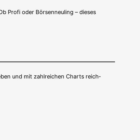
Ob Pro­fi oder Bör­sen­neu­ling – die­ses
­ben und mit zahl­rei­chen Charts reich­