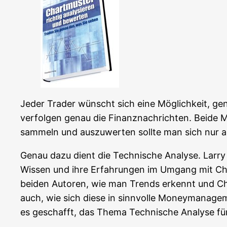
Jeder Trader wünscht sich eine Mög­lich­keit, genau
ver­fol­gen genau die Finanz­nach­rich­ten. Bei­de 
sam­meln und aus­zu­wer­ten soll­te man sich nur a
Genau dazu dient die Tech­ni­sche Ana­ly­se. Lar­ry P
Wis­sen und ihre Erfah­run­gen im Umgang mit Chart
bei­den Autoren, wie man Trends erkennt und Chan­
auch, wie sich die­se in sinn­vol­le Money­ma­nage­
es geschafft, das The­ma Tech­ni­sche Ana­ly­se für 