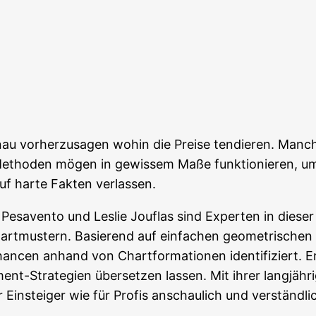
 vor­her­zu­sa­gen wohin die Prei­se ten­die­ren. Manch e
Metho­den mögen in gewis­sem Maße funk­tio­nie­ren, um ab
uf har­te Fak­ten verlassen.
es­aven­to und Les­lie Jou­flas sind Exper­ten in die­ser 
­mus­tern. Basie­rend auf ein­fa­chen geo­me­tri­schen F
cen anhand von Chart­for­ma­tio­nen iden­ti­fi­ziert. E
ment-Stra­te­gien über­set­zen las­sen. Mit ihrer lang­jä
Ein­stei­ger wie für Pro­fis anschau­lich und ver­ständ­l