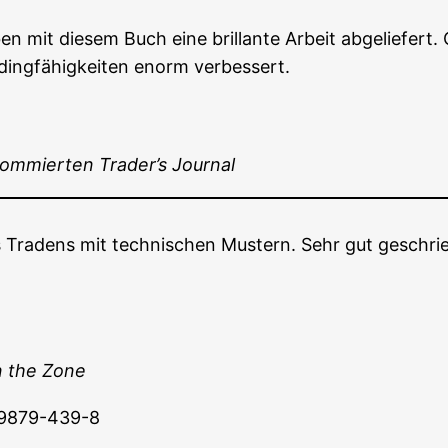
en mit die­sem Buch eine bril­lan­te Arbeit abge­lie­fert. 
a­ding­fä­hig­kei­ten enorm verbessert.
nom­mier­ten Trader’s Journal
s Tradens mit tech­ni­schen Mus­tern. Sehr gut geschrie
in the Zone
9879-439-8