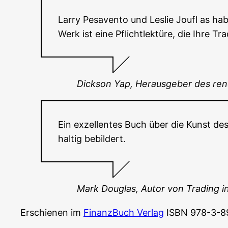
Lar­ry Pes­aven­to und Les­lie Jou­fl as hab
Werk ist eine Pflicht­lek­tü­re, die Ihre Tr
Dick­son Yap, Her­aus­ge­ber des re
Ein exzel­len­tes Buch über die Kunst de
hal­tig bebildert.
Mark Dou­glas, Autor von Tra­ding 
Erschie­nen im
Finanz­Buch Ver­lag
ISBN 978-3-8