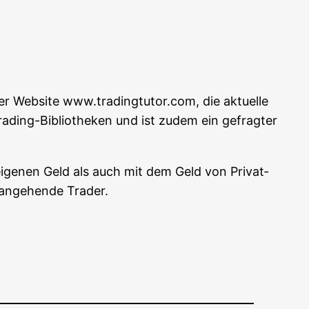
der Web­site www.tradingtutor.com, die aktu­el­le
ra­ding-Biblio­the­ken und ist zudem ein gefrag­ter
 eige­nen Geld als auch mit dem Geld von Pri­vat­
 ange­hen­de Trader.