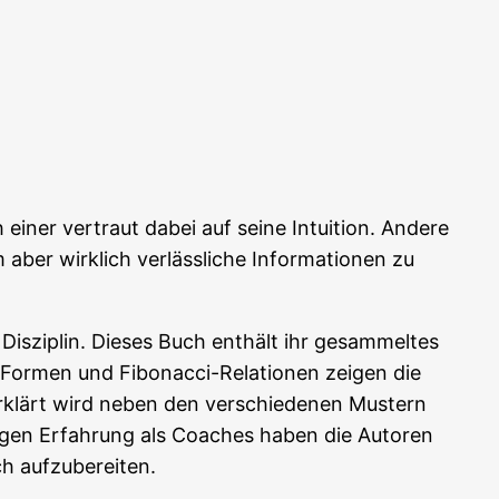
iner ver­traut dabei auf sei­ne Intui­ti­on. Ande­re
er wirk­lich ver­läss­li­che Infor­ma­tio­nen zu
Dis­zi­plin. Die­ses Buch ent­hält ihr gesam­mel­tes
or­men und Fibo­nac­ci-Rela­tio­nen zei­gen die
rklärt wird neben den ver­schie­de­nen Mus­tern
h­ri­gen Erfah­rung als Coa­ches haben die Autoren
ich aufzubereiten.