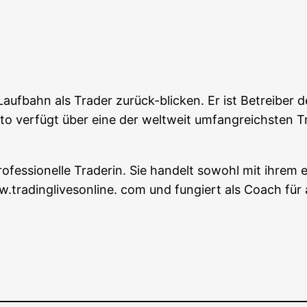
Lauf­bahn als Trader zurück-bli­cken. Er ist Betrei­ber 
n­to ver­fügt über eine der welt­weit umfang­reichs­ten T
­fes­sio­nel­le Trade­rin. Sie han­delt sowohl mit ihrem
tt ww.tradinglivesonline. com und fun­giert als Coach für