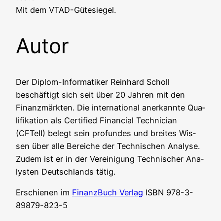
Mit dem VTAD-Gütesiegel.
Autor
Der Diplom-Infor­ma­ti­ker Rein­hard Scholl
beschäf­tigt sich seit über 20 Jah­ren mit den
Finanz­märk­ten. Die inter­na­tio­nal aner­kann­te Qua­
li­fi­ka­ti­on als Cer­ti­fied Finan­cial Tech­ni­ci­an
(CFTeII) belegt sein pro­fun­des und brei­tes Wis­
sen über alle Berei­che der Tech­ni­schen Ana­ly­se.
Zudem ist er in der Ver­ei­ni­gung Tech­ni­scher Ana­
lys­ten Deutsch­lands tätig.
Erschie­nen im
Finanz­Buch Ver­lag
ISBN 978-3-
89879-823-5