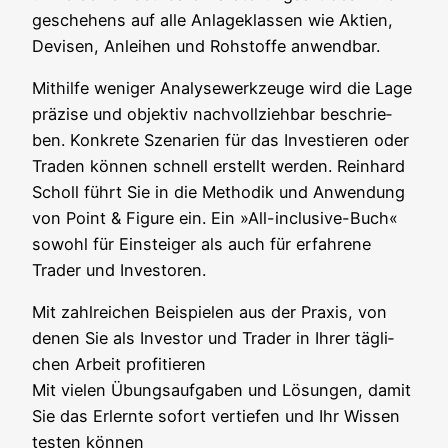
ge­sche­hens auf alle Anla­ge­klas­sen wie Akti­en,
Devi­sen, Anlei­hen und Roh­stof­fe anwendbar.
Mit­hil­fe weni­ger Ana­ly­se­werk­zeu­ge wird die Lage
prä­zi­se und objek­tiv nach­voll­zieh­bar beschrie­
ben. Kon­kre­te Sze­na­ri­en für das Inves­tie­ren oder
Traden kön­nen schnell erstellt wer­den. Rein­hard
Scholl führt Sie in die Metho­dik und Anwen­dung
von Point & Figu­re ein. Ein »All-inclu­si­ve-Buch«
sowohl für Ein­stei­ger als auch für erfah­re­ne
Trader und Investoren.
Mit zahl­rei­chen Bei­spie­len aus der Pra­xis, von
denen Sie als Inves­tor und Trader in Ihrer täg­li­
chen Arbeit pro­fi­tie­ren
Mit vie­len Übungs­auf­ga­ben und Lösun­gen, damit
Sie das Erlern­te sofort ver­tie­fen und Ihr Wis­sen
tes­ten kön­nen