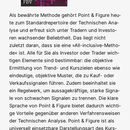
Als bewähr­te Metho­de gehört Point & Figu­re heu­
te zum Stan­dard­re­per­toire der Tech­ni­schen Ana­
ly­se und erfreut sich unter Tradern und Inves­to­
ren wach­sen­der Beliebt­heit. Das liegt nicht
zuletzt dar­an, dass sie eine »All-inclu­si­ve-Metho­
de« ist. Alle für Sie als Inves­tor oder Trader wich­
ti­gen Ele­men­te sind bestimm­bar: die objek­ti­ve
Ermitt­lung von Trend- und Kurs­zie­len eben­so wie
ein­deu­ti­ge, objek­ti­ve Mus­ter, die zu Kauf- oder
Ver­kaufs­si­gna­len füh­ren. Zudem beein­hal­tet sie
ein Regel­werk, um aus­sa­ge­kräf­ti­ge, star­ke Signa­
le von schwa­chen Signa­len zu tren­nen. Die kla­re
Spra­che von Point & Figu­re bie­tet dadurch wich­ti­
ge Vor­tei­le gegen­über ande­ren Ver­fah­rens­wei­sen
der Tech­ni­schen Ana­ly­se. Point & Figu­re ist als
uni­ver­sell ein­setz­ba­re Dar­stel­lungs­art des Kurs­