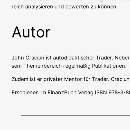
reich ana­ly­sie­ren und bewer­ten zu können.
Autor
John Cra­ci­un ist auto­di­dak­ti­scher Trader. Neben 
sem The­men­be­reich regel­mä­ßig Publikationen.
Zudem ist er pri­va­ter Men­tor für Trader. Cra­ci­un 
Erschie­nen im Finanz­Buch Ver­lag ISBN 978-3-