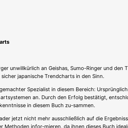
harts
er unwill­kür­lich an Gei­shas, Sumo-Rin­ger und den T
sicher japa­ni­sche Trend­charts in den Sinn.
ge­mach­ter Spe­zia­list in die­sem Bereich: Ursprüng­li
art­sys­te­men an. Durch den Erfolg bestä­tigt, ent­schl
rkennt­nis­se in die­sem Buch zu-sammen.
ader jetzt nicht mehr aus­schließ­lich auf die Ergeb­nis­
e­ser Metho­den infor-mie­ren, da ihnen die­ses Buch idea­