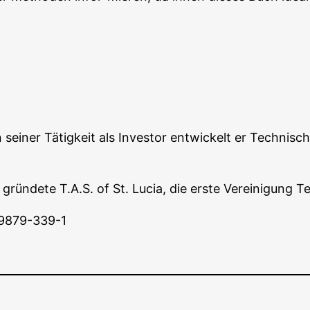
sei­ner Tätig­keit als Inves­tor ent­wi­ckelt er Tech­ni­sc
grün­de­te T.A.S. of St. Lucia, die ers­te Ver­ei­ni­gung T
89879-339-1