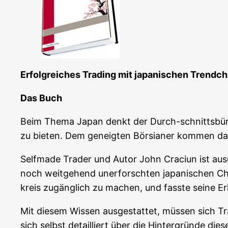
Erfolg­rei­ches Tra­ding mit japa­ni­schen Trendc
Das Buch
Beim The­ma Japan denkt der Durch-schnitts­bür­g
zu bie­ten. Dem geneig­ten Bör­sia­ner kom­men da 
Self­ma­de Trader und Autor John Cra­ci­un ist aus­
noch weit­ge­hend uner­forsch­ten japa­ni­schen Ch
kreis zugäng­lich zu machen, und fass­te sei­ne E
Mit die­sem Wis­sen aus­ge­stat­tet, müs­sen sich Tr
sich selbst detail­liert über die Hin­ter­grün­de di