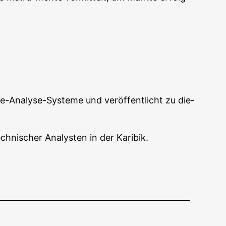
he-Ana­ly­se-Sys­te­me und ver­öf­fent­licht zu die­
ech­ni­scher Ana­lys­ten in der Karibik.