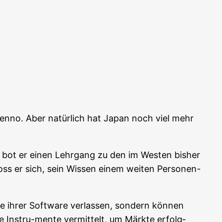
en­no. Aber natür­lich hat Japan noch viel mehr
ch bot er einen Lehr­gang zu den im Wes­ten bis­her
oss er sich, sein Wis­sen einem wei­ten Per­so­nen-
se ihrer Soft­ware ver­las­sen, son­dern kön­nen
le Instru-men­te ver­mit­telt, um Märk­te erfolg­