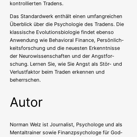
kon­trol­lier­ten Tradens.
Das Stan­dard­werk ent­hält einen umfang­rei­chen
Über­blick über die Psy­cho­lo­gie des Tradens. Die
klas­si­sche Evo­lu­ti­ons­bio­lo­gie fin­det eben­so
Anwen­dung wie Beha­vi­oral Finan­ce, Per­sön­lich­
keits­for­schung und die neu­es­ten Erkennt­nis­se
der Neu­ro­wis­sen­schaf­ten und der Angst­for­
schung. Ler­nen Sie, wie Sie Angst als Stör- und
Ver­lust­fak­tor beim Traden erken­nen und
beherrschen.
Autor
Nor­man Welz ist Jour­na­list, Psy­cho­lo­ge und als
Men­tal­trai­ner sowie Finanz­psy­cho­lo­ge für God­