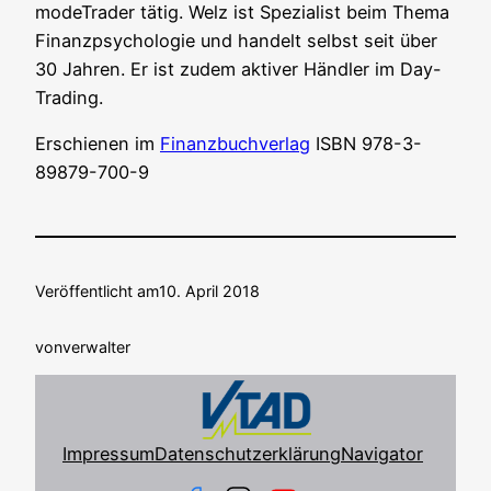
mo­de­Trader tätig. Welz ist Spe­zia­list beim The­ma
Finanz­psy­cho­lo­gie und han­delt selbst seit über
30 Jah­ren. Er ist zudem akti­ver Händ­ler im Day-
Trading.
Erschie­nen im
Finanz­buch­ver­lag
ISBN 978-3-
89879-700-9
Veröffentlicht am
10. April 2018
von
verwalter
Impressum
Datenschutzerklärung
Navigator