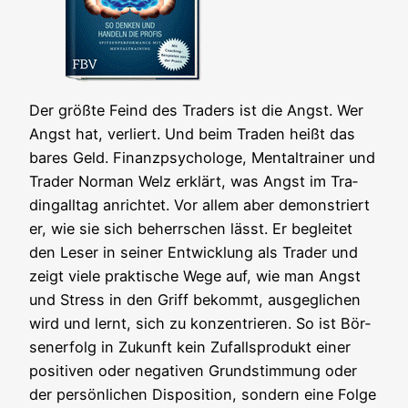
Der größ­te Feind des Trad­ers ist die Angst. Wer
Angst hat, ver­liert. Und beim Traden heißt das
bares Geld. Finanz­psy­cho­lo­ge, Men­tal­trai­ner und
Trader Nor­man Welz erklärt, was Angst im Tra­
ding­all­tag anrich­tet. Vor allem aber demons­triert
er, wie sie sich beherr­schen lässt. Er beglei­tet
den Leser in sei­ner Ent­wick­lung als Trader und
zeigt vie­le prak­ti­sche Wege auf, wie man Angst
und Stress in den Griff bekommt, aus­ge­gli­chen
wird und lernt, sich zu kon­zen­trie­ren. So ist Bör­
sen­er­folg in Zukunft kein Zufalls­pro­dukt einer
posi­ti­ven oder nega­ti­ven Grund­stim­mung oder
der per­sön­li­chen Dis­po­si­ti­on, son­dern eine Fol­ge