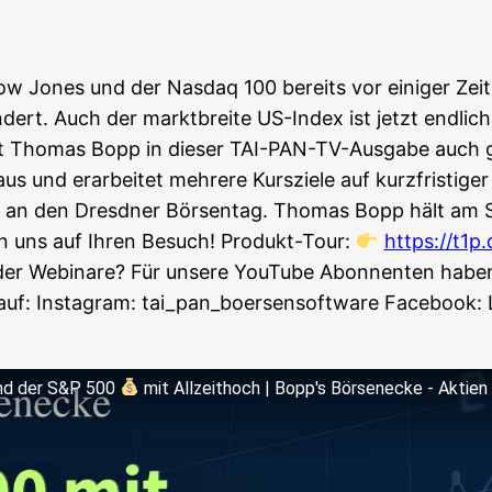
ow Jones und der Nasdaq 100 bereits vor eini­ger Zeit 
dert. Auch der markt­brei­te US-Index ist jetzt end­lich 
 hat Tho­mas Bopp in die­ser TAI-PAN-TV-Aus­ga­be auch
us und erar­bei­tet meh­re­re Kurs­zie­le auf kurz­fris­ti­
e an den Dresd­ner Bör­sen­tag. Tho­mas Bopp hält am 
­en uns auf Ihren Besuch! Pro­dukt-Tour:
https://t1p
oder Web­i­na­re? Für unse­re You­Tube Abon­nen­ten haben 
auf: Insta­gram: tai_pan_boersensoftware Face­book: 
d der S&P 500
mit All­zeit­hoch | Bopp's Bör­sen­ecke - Akti­e