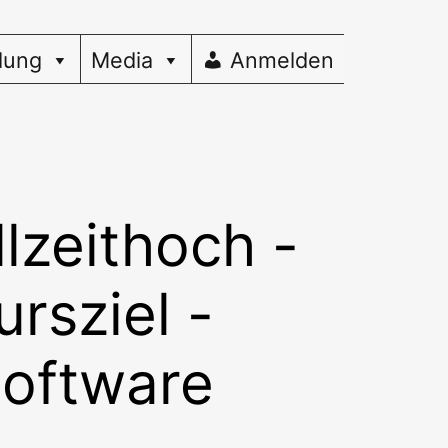
dung
Media
Anmelden
lzeithoch -
rsziel -
Software