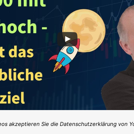
s akzep­tie­ren Sie die Daten­schutz­er­klä­rung von 