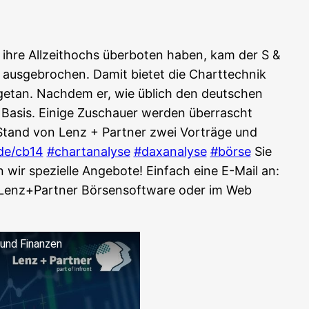
ihre All­zeit­hochs über­bo­ten haben, kam der S &
aus­ge­bro­chen. Damit bie­tet die Chart­tech­nik
 getan. Nach­dem er, wie üblich den deut­schen
ger Basis. Eini­ge Zuschau­er wer­den über­rascht
Stand von Lenz + Part­ner zwei Vor­trä­ge und
.de/cb14
#chart­ana­ly­se
#dax­ana­ly­se
#bör­se
Sie
wir spe­zi­el­le Ange­bo­te! Ein­fach eine E-Mail an:
Lenz+Partner Bör­sen­soft­ware oder im Web
n und Finanzen