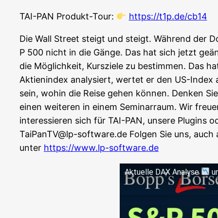
TAI-PAN Pro­dukt-Tour:
https://t1p.de/cb14
Die Wall Street steigt und steigt. Wäh­rend der D
P 500 nicht in die Gän­ge. Das hat sich jetzt geän­
die Mög­lich­keit, Kurs­zie­le zu bestim­men. Das
Akti­en­in­dex ana­ly­siert, wer­tet er den US-Index a
sein, wohin die Rei­se gehen kön­nen. Den­ken Si
einen wei­te­ren in einem Semi­nar­raum. Wir freu
inter­es­sie­ren sich für TAI-PAN, unse­re Plug­ins 
TaiPanTV@lp-software.de Fol­gen Sie uns, auch 
unter
https://www.lp-software.de
Aktu­el­le DAX Ana­ly­se
un