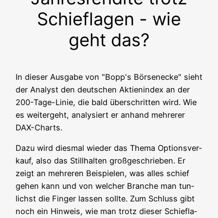
Schieflagen - wie
geht das?
In die­ser Aus­ga­be von "Bopp's Bör­sen­ecke" sieht
der Ana­lyst den deut­schen Akti­en­in­dex an der
200-Tage-Linie, die bald über­schrit­ten wird. Wie
es wei­ter­geht, ana­ly­siert er anhand meh­re­rer
DAX-Charts.
Dazu wird dies­mal wie­der das The­ma Opti­ons­ver­
kauf, also das Still­hal­ten groß­ge­schrie­ben. Er
zeigt an meh­re­ren Bei­spie­len, was alles schief
gehen kann und von wel­cher Bran­che man tun­
lichst die Fin­ger las­sen soll­te. Zum Schluss gibt
noch ein Hin­weis, wie man trotz die­ser Schief­la­