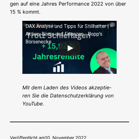
gen
auf eine Jah­res Per­for­mance 2022 von über
15 % kommt.
DAX Ana­ly­se und Tipps für Still­hal­ter |
Akti­en, Bör­se und Finan­zen - Bopp's
Börsenecke
Mit dem Laden des Vide­os akzep­tie­
ren Sie die Daten­schutz­er­klä­rung von
YouTube.
Veröffentlicht am
10. November 2022