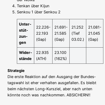
Ten­kan über Kijun
Sen­kou 1 über Sen­kou 2
Unter­
22.226-
21.691-
21.252
21.081-
stüt­
22.193
21.585
(Tief
21.045
zun­
(Gap)
(Gap)
03.02.)
(Gap)
gen
Wider­
22.935
23.100
stän­de
(ATH)
(162%)
Stra­te­gie
Die ers­te Reak­ti­on auf den Aus­gang der Bun­des­
tags­wahl ist eher ver­hal­ten aus­ge­fal­len. Es bleibt
beim nächs­ten Long-Kurs­ziel, aber nach unten
könn­te noch was nach­kom­men. ABSICHERN!!