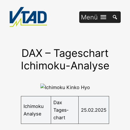
Zum
Inhalt
Menü
springen
DAX – Tageschart
Ichimoku-Analyse
Dax
Ichi­mo­ku
Tages­
25.02.2025
Analyse
chart