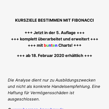
KURSZIELE BESTIMMEN MIT FIBONACCI
+++ Jetzt in der 5. Auf­la­ge +++
+++ kom­plett über­ar­bei­tet und erwei­tert +++
+++ mit
b
u
n
t
e
n
Charts! +++
+++ ab 18. Febru­ar 2020 erhältlich +++
Die Ana­ly­se dient nur zu Aus­bil­dungs­zwe­cken
und nicht als kon­kre­te Han­dels­emp­feh­lung. Eine
Haf­tung für Ver­mö­gens­schä­den ist
ausgeschlossen.