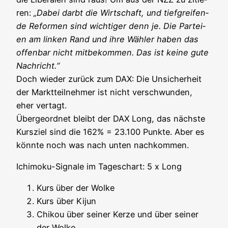
ren:
„Dabei darbt die Wirt­schaft, und tief­grei­fen­
de Refor­men sind wich­ti­ger denn je. Die Par­tei­
en am lin­ken Rand und ihre Wäh­ler haben das
offen­bar nicht mit­be­kom­men. Das ist kei­ne gute
Nach­richt.“
Doch wie­der zurück zum DAX: Die Unsi­cher­heit
der Markt­teil­neh­mer ist nicht ver­schwun­den,
eher ver­tagt.
Über­ge­ord­net bleibt der DAX Long, das nächs­te
Kurs­ziel sind die 162% = 23.100 Punk­te. Aber es
könn­te noch was nach unten nachkommen.
Ichi­mo­ku-Signa­le im Tages­chart: 5 x Long
Kurs
über der Wolke
Kurs über Kijun
Chi­kou über sei­ner Ker­ze und über sei­ner
der Wolke