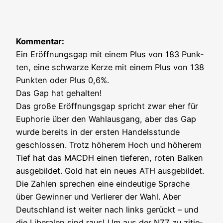
Kom­men­tar:
Ein Eröff­nungs­gap mit einem Plus von 183 Punk­
ten, eine schwar­ze Ker­ze mit einem Plus von 138
Punk­ten oder Plus 0,6%.
Das Gap hat gehal­ten!
Das gro­ße Eröff­nungs­gap spricht zwar eher für
Eupho­rie über den Wahl­aus­gang, aber das Gap
wur­de bereits in der ers­ten Han­dels­stun­de
geschlos­sen. Trotz höhe­rem Hoch und höhe­rem
Tief hat das MACDH einen tie­fe­ren, roten Bal­ken
aus­ge­bil­det. Gold hat ein neu­es ATH aus­ge­bil­det.
Die Zah­len spre­chen eine ein­deu­ti­ge Spra­che
über Gewin­ner und Ver­lie­rer der Wahl. Aber
Deutsch­land ist wei­ter nach links gerückt – und
die Libe­ra­len sind raus! Um aus der NZZ zu zitie­