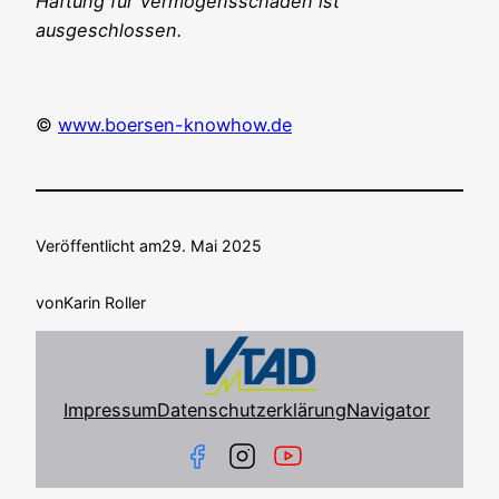
Haf­tung für Ver­mö­gens­schä­den ist
ausgeschlossen.
©
www.boersen-knowhow.de
Veröffentlicht am
29. Mai 2025
von
Karin Roller
Impressum
Datenschutzerklärung
Navigator