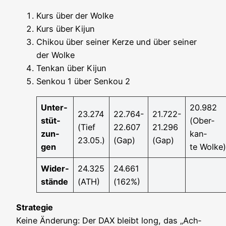
Kurs über
der Wol­ke
Kurs über
Kijun
Chi­kou über sei­ner Ker­ze und über sei­ner
der Wolke
Ten­kan über Kijun
Sen­kou 1 über Sen­kou 2
Unter­
20.982
23.274
22.764-
21.722-
stüt­
(Ober­
(Tief
22.607
21.296
zun­
kan­
23.05.)
(Gap)
(Gap)
gen
te Wolke)
Wider­
24.325
24.661
stän­de
(ATH)
(162%)
Stra­te­gie
Kei­ne Ände­rung: Der DAX bleibt long, das „Ach­