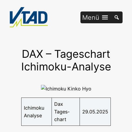
Zum
Inhalt
Menü
springen
DAX – Tageschart
Ichimoku-Analyse
Dax
Ichi­mo­ku
Tages­
29.05.2025
Analyse
chart