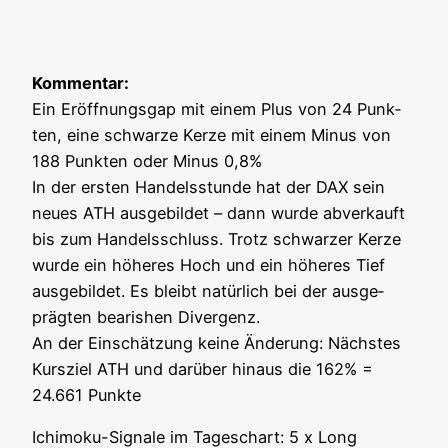
Kom­men­tar:
Ein Eröff­nungs­gap mit einem Plus von 24 Punk­
ten, eine schwar­ze Ker­ze mit einem Minus von
188 Punk­ten oder Minus 0,8%
In der ers­ten Han­dels­stun­de hat der DAX sein
neu­es ATH aus­ge­bil­det – dann wur­de abver­kauft
bis zum Han­dels­schluss. Trotz schwar­zer Ker­ze
wur­de ein höhe­res Hoch und ein höhe­res Tief
aus­ge­bil­det. Es bleibt natür­lich bei der aus­ge­
präg­ten bea­ris­hen Diver­genz.
An der Ein­schät­zung kei­ne Ände­rung: Nächs­tes
Kurs­ziel ATH und dar­über hin­aus die 162% =
24.661 Punkte
Ichi­mo­ku-Signa­le im Tages­chart: 5 x Long