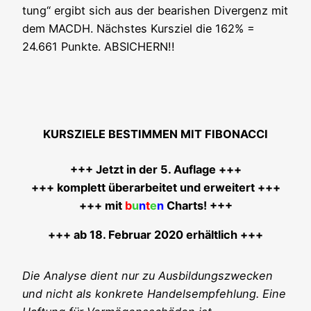
tung“ ergibt sich aus der bea­ris­hen Diver­genz mit
dem MACDH. Nächs­tes Kurs­ziel die 162% =
24.661 Punk­te. ABSICHERN!!
KURSZIELE BESTIMMEN MIT FIBONACCI
+++ Jetzt in der 5. Auf­la­ge +++
+++ kom­plett über­ar­bei­tet und erwei­tert +++
+++ mit
b
u
n
t
e
n
Charts! +++
+++ ab 18. Febru­ar 2020 erhältlich +++
Die Ana­ly­se dient nur zu Aus­bil­dungs­zwe­cken
und nicht als kon­kre­te Han­dels­emp­feh­lung. Eine