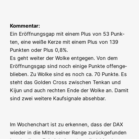
Kom­men­tar:
Ein Eröff­nungs­gap mit einem Plus von 53 Punk­
ten, eine wei­ße Ker­ze mit einem Plus von 139
Punk­ten oder Plus 0,8%.
Es geht wei­ter der Wol­ke ent­ge­gen. Von dem
Eröff­nungs­gap sind noch eini­ge Punk­te offen­ge­
blie­ben. Zu Wol­ke sind es noch ca. 70 Punk­te. Es
steht das Gol­den Cross zwi­schen Ten­kan und
Kijun und auch rech­ten Ende der Wol­ke an. Damit
sind zwei wei­te­re Kauf­si­gna­le absehbar.
Im Wochen­chart ist zu erken­nen, dass der DAX
wie­der in die Mit­te sei­ner Ran­ge zurück­ge­fun­den