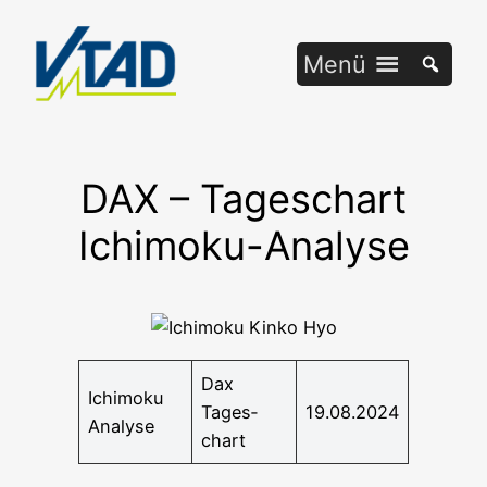
Zum
Inhalt
Menü
springen
DAX – Tageschart
Ichimoku-Analyse
Dax
Ichi­mo­ku
Tages­
19.08.2024
Analyse
chart