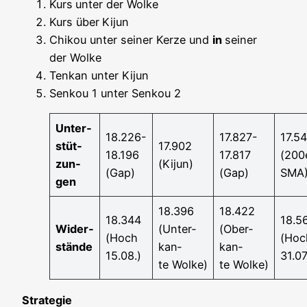
Kurs
unter der Wolke
Kurs über
Kijun
Chi­kou unter sei­ner Ker­ze und
in
sei­ner
der Wolke
Ten­kan unter Kijun
Sen­kou 1 unter Sen­kou 2
Unter­
18.226-
17.827-
17.5
stüt­
17.902
18.196
17.817
(200
zun­
(Kijun)
(Gap)
(Gap)
SMA
gen
18.396
18.422
18.344
18.5
Wider­
(Unter­
(Ober­
(Hoch
(Hoc
stän­de
kan­
kan­
15.08.)
31.07
te Wolke)
te Wolke)
Stra­te­gie