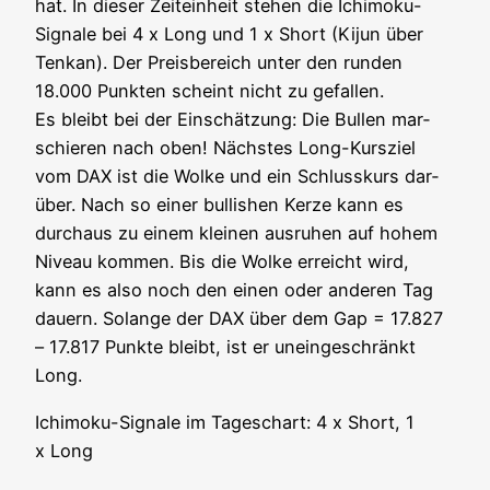
hat. In die­ser Zeit­ein­heit ste­hen die Ichi­mo­ku-
Signa­le bei 4 x Long und 1 x Short (Kijun über
Ten­kan). Der Preis­be­reich unter den run­den
18.000 Punk­ten scheint nicht zu gefal­len.
Es bleibt bei der Ein­schät­zung: Die Bul­len mar­
schie­ren nach oben! Nächs­tes Long-Kurs­ziel
vom DAX ist die Wol­ke und ein Schluss­kurs dar­
über. Nach so einer bul­lishen Ker­ze kann es
durch­aus zu einem klei­nen aus­ru­hen auf hohem
Niveau kom­men. Bis die Wol­ke erreicht wird,
kann es also noch den einen oder ande­ren Tag
dau­ern. Solan­ge der DAX über dem Gap = 17.827
– 17.817 Punk­te bleibt, ist er unein­ge­schränkt
Long.
Ichi­mo­ku-Signa­le im Tages­chart: 4 x Short, 1
x Long