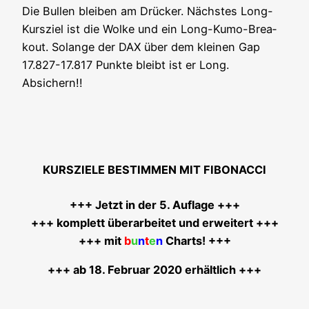
Die Bul­len blei­ben am Drü­cker. Nächs­tes Long-
Kurs­ziel ist die Wol­ke und ein Long-Kumo-Brea­
kout. Solan­ge der DAX über dem klei­nen Gap
17.827-17.817 Punk­te bleibt ist er Long.
Absichern!!
KURSZIELE BESTIMMEN MIT FIBONACCI
+++ Jetzt in der 5. Auf­la­ge +++
+++ kom­plett über­ar­bei­tet und erwei­tert +++
+++ mit
b
u
n
t
e
n
Charts! +++
+++ ab 18. Febru­ar 2020 erhältlich +++