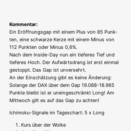
Kom­men­tar:
Ein Eröff­nungs­gap mit einem Plus von 85 Punk­
ten, eine schwar­ze Ker­ze mit einem Minus von
112 Punk­ten oder Minus 0,6%.
Nach dem Insi­de-Day nun ein tie­fe­res Tief und
tie­fe­res Hoch. Der Auf­wärts­drang ist erst ein­mal
gestoppt. Das Gap ist unver­sehrt.
An der Ein­schät­zung gibt es kei­ne Ände­rung:
Solan­ge der DAX über dem Gap 19.088-18.965
Punk­te bleibt ist er unein­ge­schränkt Long! Am
Mitt­woch gilt es auf das Gap zu achten!
Ichi­mo­ku-Signa­le im Tages­chart: 5 x Long
Kurs
über der Wolke