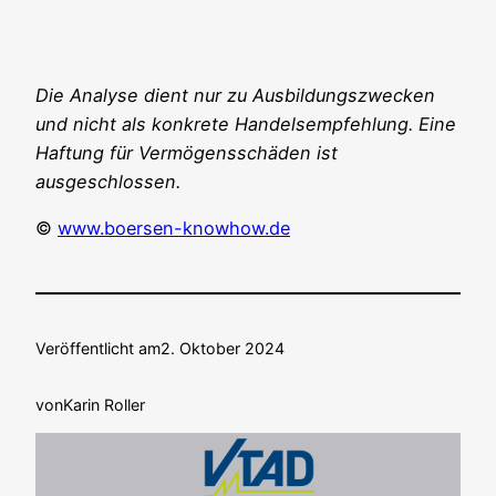
Die Ana­ly­se dient nur zu Aus­bil­dungs­zwe­cken
und nicht als kon­kre­te Han­dels­emp­feh­lung. Eine
Haf­tung für Ver­mö­gens­schä­den ist
ausgeschlossen.
©
www.boersen-knowhow.de
Veröffentlicht am
2. Oktober 2024
von
Karin Roller