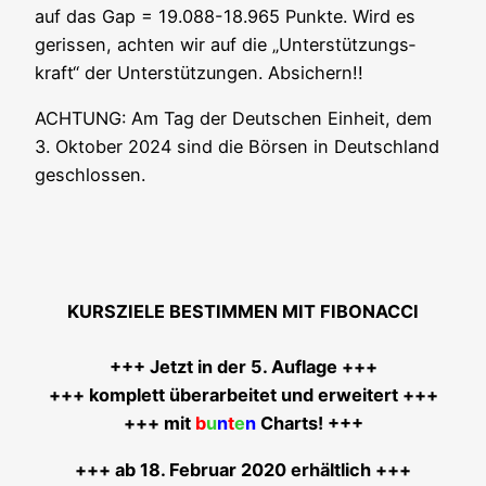
auf das Gap = 19.088-18.965 Punk­te. Wird es
geris­sen, ach­ten wir auf die „Unter­stüt­zungs­
kraft“ der Unter­stüt­zun­gen. Absichern!!
ACHTUNG: Am Tag der Deut­schen Ein­heit, dem
3. Okto­ber 2024 sind die Bör­sen in Deutsch­land
geschlossen.
KURSZIELE BESTIMMEN MIT FIBONACCI
+++ Jetzt in der 5. Auf­la­ge +++
+++ kom­plett über­ar­bei­tet und erwei­tert +++
+++ mit
b
u
n
t
e
n
Charts! +++
+++ ab 18. Febru­ar 2020 erhältlich +++