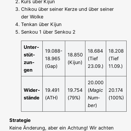
Kurs über
Kijun
Chi­kou über
sei­ner Ker­ze und über sei­ner
der Wolke
Ten­kan über Kijun
Sen­kou 1 über Sen­kou 2
Unter­
19.088-
18.684
18.208
stüt­
18.850
18.965
(Tief
(Tief
zun­
(Kijun)
(Gap)
23.09.)
11.09.)
gen
20.000
Wider­
19.491
19.754
(
Magic
20.174
stän­de
(ATH)
(79%)
Num­
(100%)
ber
)
Stra­te­gie
Kei­ne Ände­rung, aber ein Ach­tung! Wir ach­ten