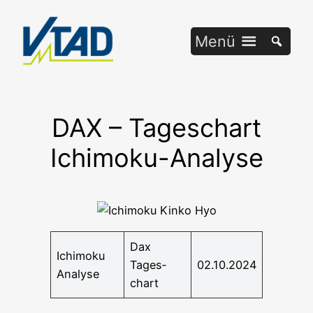
Zum
Inhalt
Menü
springen
DAX – Tageschart
Ichimoku-Analyse
Dax
Ichi­mo­ku
Tages­
02.10.2024
Analyse
chart