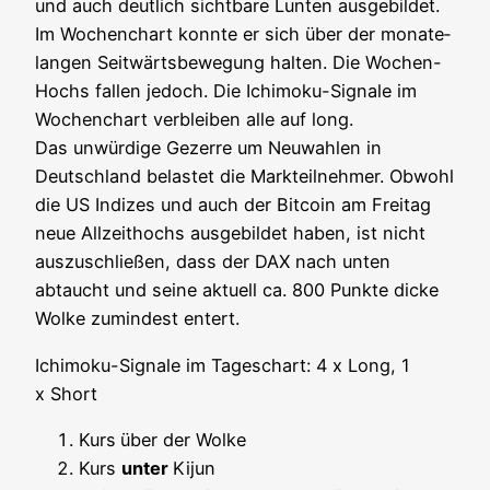
und auch deut­lich sicht­ba­re Lun­ten aus­ge­bil­det.
Im Wochen­chart konn­te er sich über der mona­te­
lan­gen Seit­wärts­be­we­gung hal­ten. Die Wochen-
Hochs fal­len jedoch. Die Ichi­mo­ku-Signa­le im
Wochen­chart ver­blei­ben alle auf long.
Das unwür­di­ge Gezer­re um Neu­wah­len in
Deutsch­land belas­tet die Mark­teil­neh­mer. Obwohl
die US Indi­zes und auch der Bit­co­in am Frei­tag
neue All­zeit­hochs aus­ge­bil­det haben, ist nicht
aus­zu­schlie­ßen, dass der DAX nach unten
abtaucht und sei­ne aktu­ell ca. 800 Punk­te dicke
Wol­ke zumin­dest entert.
Ichi­mo­ku-Signa­le im Tages­chart: 4 x Long, 1
x Short
Kurs
über der Wolke
Kurs
unter
Kijun