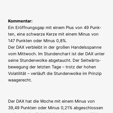
Kom­men­tar:
Ein Eröff­nungs­gap mit einem Plus von 49 Punk­
ten, eine schwar­ze Ker­ze mit einem Minus von
147 Punk­ten oder Minus 0,8%.
Der DAX ver­bleibt in der gro­ßen Han­dels­span­ne
vom Mitt­woch. Im Stun­den­chart ist der DAX unter
sei­ne Stun­den­wol­ke abge­taucht. Der Seit­wärts­
be­we­gung der letz­ten Tage – trotz der hohen
Vola­ti­li­tät – ver­läuft die Stun­den­wol­ke im Prin­zip
waagerecht.
Der DAX hat die Woche mit einem Minus von
39,49 Punk­ten oder Minus 0,21% abge­schlos­sen