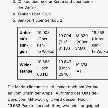
Chi­kou über sei­ner Ker­ze und über sei­ner
der Wolke
Ten­kan über Kijun
Sen­kou 1 über Sen­kou 2
Unter­
19.008
18.258
19.004
18.339
stüt­
(Ober­
(Unter­
(Tief
(200er
zun­
kan­
kan­
31.10.)
SMA)
gen
te Wolke)
te Wolke
19.563
19.643
Wider­
19.674
(Hoch
(Hoch
stän­de
(ATH)
06.11.)
29.10.)
Die Markt­teil­neh­mer sind immer noch am Ver­dau­
en vom Bruch der Ampel. Auf­grund des Out­side-
Days vom Mitt­woch gilt: wird des­sen Hoch =
19.563 Punk­te über­schrit­ten, wird ein Long­si­gnal