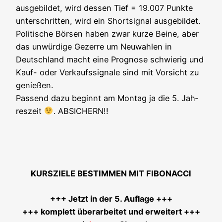
aus­ge­bil­det, wird des­sen Tief = 19.007 Punk­te
unter­schrit­ten, wird ein Short­si­gnal aus­ge­bil­det.
Poli­ti­sche Bör­sen haben zwar kur­ze Bei­ne, aber
das unwür­di­ge Gezer­re um Neu­wah­len in
Deutsch­land macht eine Pro­gno­se schwie­rig und
Kauf- oder Ver­kaufs­si­gna­le sind mit Vor­sicht zu
genie­ßen.
Pas­send dazu beginnt am Mon­tag ja die 5. Jah­
res­zeit
. ABSICHERN!!
KURSZIELE BESTIMMEN MIT FIBONACCI
+++ Jetzt in der 5. Auf­la­ge +++
+++ kom­plett über­ar­bei­tet und erwei­tert +++