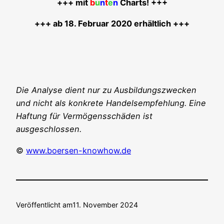
+++ mit
b
u
n
t
e
n
Charts! +++
+++ ab 18. Febru­ar 2020 erhältlich +++
Die Ana­ly­se dient nur zu Aus­bil­dungs­zwe­cken
und nicht als kon­kre­te Han­dels­emp­feh­lung. Eine
Haf­tung für Ver­mö­gens­schä­den ist
ausgeschlossen.
©
www.boersen-knowhow.de
Veröffentlicht am
11. November 2024