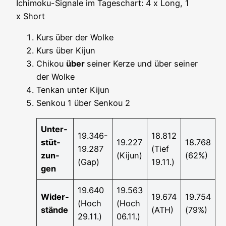
Ichi­mo­ku-Signa­le im Tages­chart: 4 x Long, 1
x Short
Kurs
über der Wolke
Kurs über Kijun
Chi­kou
über
sei­ner Ker­ze und über sei­ner
der Wolke
Ten­kan unter Kijun
Sen­kou 1 über Sen­kou 2
Unter­
19.346-
18.812
stüt­
19.227
18.768
19.287
(Tief
zun­
(Kijun)
(62%)
(Gap)
19.11.)
gen
19.640
19.563
Wider­
19.674
19.754
(Hoch
(Hoch
stän­de
(ATH)
(79%)
29.11.)
06.11.)