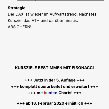
Stra­te­gie
Der DAX ist wie­der im Auf­wärts­trend. Nächs­tes
Kurs­ziel das ATH und dar­über hin­aus.
ABSICHERN!!
KURSZIELE BESTIMMEN MIT FIBONACCI
+++ Jetzt in der 5. Auf­la­ge +++
+++ kom­plett über­ar­bei­tet und erwei­tert +++
+++ mit
b
u
n
t
e
n
Charts! +++
+++ ab 18. Febru­ar 2020 erhältlich +++