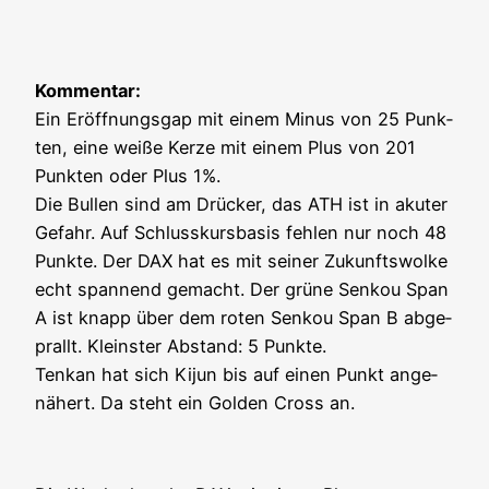
Kom­men­tar:
Ein Eröff­nungs­gap mit einem Minus von 25 Punk­
ten, eine wei­ße Ker­ze mit einem Plus von 201
Punk­ten oder Plus 1%.
Die Bul­len sind am Drü­cker, das ATH ist in aku­ter
Gefahr. Auf Schluss­kurs­ba­sis feh­len nur noch 48
Punk­te. Der DAX hat es mit sei­ner Zukunfts­wol­ke
echt span­nend gemacht. Der grü­ne Sen­kou Span
A ist knapp über dem roten Sen­kou Span B abge­
prallt. Kleins­ter Abstand: 5 Punk­te.
Ten­kan hat sich Kijun bis auf einen Punkt ange­
nä­hert. Da steht ein Gol­den Cross an.