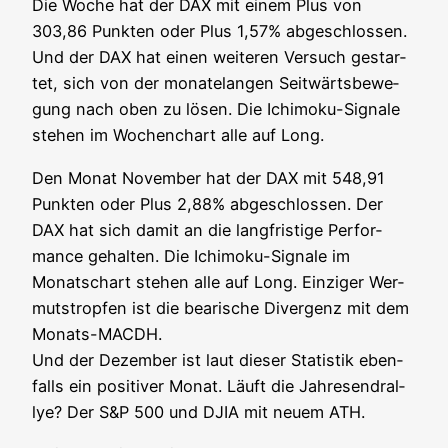
Die Woche hat der DAX mit einem Plus von
303,86 Punk­ten oder Plus 1,57% abge­schlos­sen.
Und der DAX hat einen wei­te­ren Ver­such gestar­
tet, sich von der mona­te­lan­gen Seit­wärts­be­we­
gung nach oben zu lösen. Die Ichi­mo­ku-Signa­le
ste­hen im Wochen­chart alle auf Long.
Den Monat Novem­ber hat der DAX mit 548,91
Punk­ten oder Plus 2,88% abge­schlos­sen. Der
DAX hat sich damit an die lang­fris­ti­ge Per­for­
mance gehal­ten. Die Ichi­mo­ku-Signa­le im
Monatschart ste­hen alle auf Long. Ein­zi­ger Wer­
muts­trop­fen ist die bea­ri­sche Diver­genz mit dem
Monats-MACDH.
Und der Dezem­ber ist laut die­ser Sta­tis­tik eben­
falls ein posi­ti­ver Monat. Läuft die Jah­res­end­ral­
lye? Der S&P 500 und DJIA mit neu­em ATH.