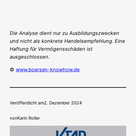
Die Ana­ly­se dient nur zu Aus­bil­dungs­zwe­cken
und nicht als kon­kre­te Han­dels­emp­feh­lung. Eine
Haf­tung für Ver­mö­gens­schä­den ist
ausgeschlossen.
©
www.boersen-knowhow.de
Veröffentlicht am
2. Dezember 2024
von
Karin Roller