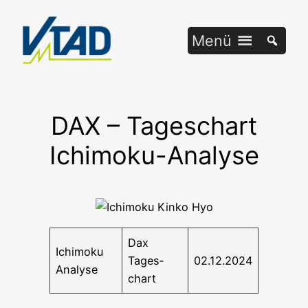
Zum
Inhalt
Menü
springen
DAX – Tageschart
Ichimoku-Analyse
Dax
Ichi­mo­ku
Tages­
02.12.2024
Analyse
chart