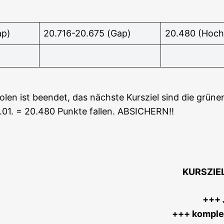
ap)
20.716-20.675 (Gap)
20.480 (Hoch 
o­len ist been­det, das nächs­te Kurs­ziel sind die grü
01. = 20.480 Punk­te fal­len. ABSICHERN!!
KURSZIE
+++ J
+++ kom­plet