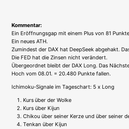
Kom­men­tar:
Ein Eröff­nungs­gap mit einem Plus von 81 Punk­t
Ein neu­es ATH.
Zumin­dest der DAX hat Deep­Seek abge­hakt. Das
Die FED hat die Zin­sen nicht ver­än­dert.
Über­ge­ord­net bleibt der DAX Long. Das Nächs­t
Hoch vom 08.01. = 20.480 Punk­te fallen.
Ichi­mo­ku-Signa­le im Tages­chart: 5 x Long
Kurs
über der Wolke
Kurs über Kijun
Chi­kou über sei­ner Ker­ze und über sei­ner 
Ten­kan über Kijun