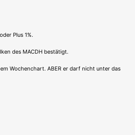
 oder Plus 1%.
l­ken des MACDH bestä­tigt.
s dem Wochen­chart. ABER er darf nicht unter das