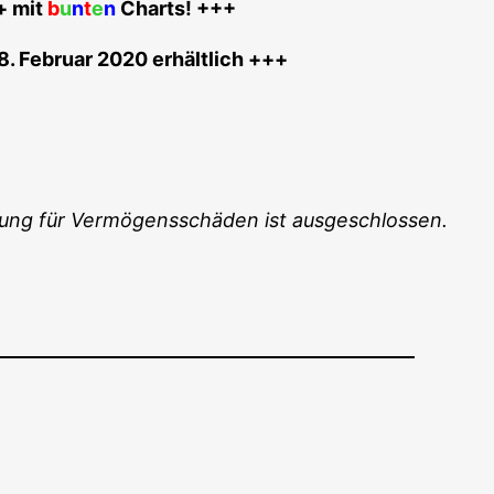
+ mit
b
u
n
t
e
n
Charts! +++
8. Febru­ar 2020 erhältlich +++
f­tung für Ver­mö­gens­schä­den ist ausgeschlossen.