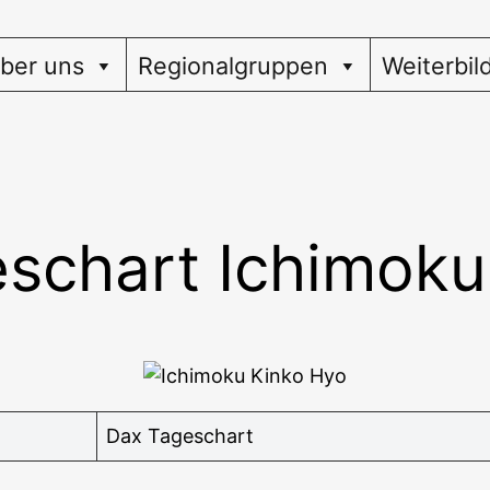
ber uns
Regionalgruppen
Weiterbil
schart Ichimoku
Dax Tages­chart