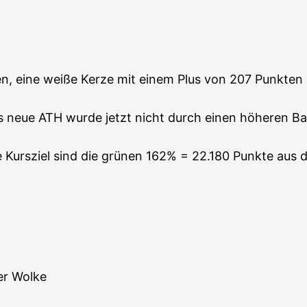
en, eine wei­ße Ker­ze mit einem Plus von 207 Punk­ten
 neue ATH wur­de jetzt nicht durch einen höhe­ren Ba
e Kurs­ziel sind die grü­nen 162% = 22.180 Punk­te au
der Wolke