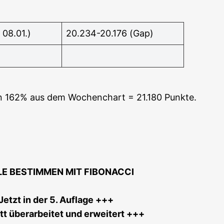
08.01.)
20.234-20.176 (Gap)
­nen 162% aus dem Wochen­chart = 21.180 Punk­te.
LE BESTIMMEN MIT FIBONACCI
etzt in der 5. Auf­la­ge +++
t über­ar­bei­tet und erwei­tert +++