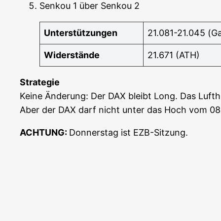
Sen­kou 1 über Sen­kou 2
Unter­stüt­zun­gen
21.081-21.045 (G
Wider­stän­de
21.671 (ATH)
Stra­te­gie
Kei­ne Ände­rung: Der DAX bleibt Long. Das Luft­h
Aber der DAX darf nicht unter das Hoch vom 08.
ACHTUNG:
Don­ners­tag ist EZB-Sitzung.