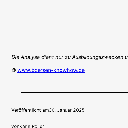
Die Ana­ly­se dient nur zu Aus­bil­dungs­zwe­cken 
©
www.boersen-knowhow.de
Veröffentlicht am
30. Januar 2025
von
Karin Roller