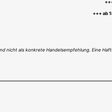
++
+++ ab 1
und nicht als kon­kre­te Han­dels­emp­feh­lung. Eine Ha