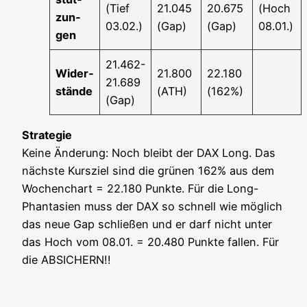
(Tief
21.045
20.675
(Hoch
zun­
03.02.)
(Gap)
(Gap)
08.01.)
gen
21.462-
Wider­
21.800
22.180
21.689
stän­de
(ATH)
(162%)
(Gap)
Stra­te­gie
Kei­ne Ände­rung: Noch bleibt der DAX Long. Das
nächs­te Kurs­ziel sind die grü­nen 162% aus dem
Wochen­chart = 22.180 Punk­te. Für die Long-
Phan­ta­sien muss der DAX so schnell wie mög­lich
das neue Gap schlie­ßen und er darf nicht unter
das Hoch vom 08.01. = 20.480 Punk­te fal­len. Für
die ABSICHERN!!