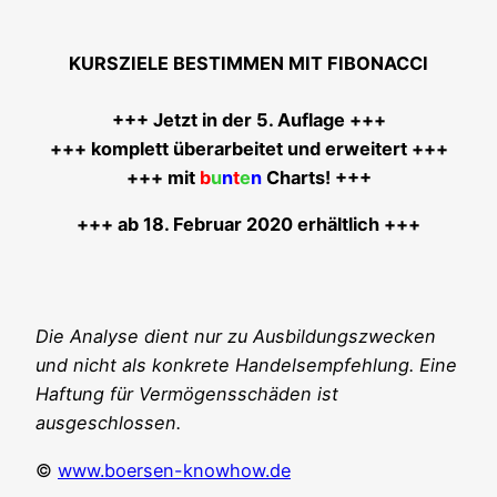
KURSZIELE BESTIMMEN MIT FIBONACCI
+++ Jetzt in der 5. Auf­la­ge +++
+++ kom­plett über­ar­bei­tet und erwei­tert +++
+++ mit
b
u
n
t
e
n
Charts! +++
+++ ab 18. Febru­ar 2020 erhältlich +++
Die Ana­ly­se dient nur zu Aus­bil­dungs­zwe­cken
und nicht als kon­kre­te Han­dels­emp­feh­lung. Eine
Haf­tung für Ver­mö­gens­schä­den ist
ausgeschlossen.
©
www.boersen-knowhow.de