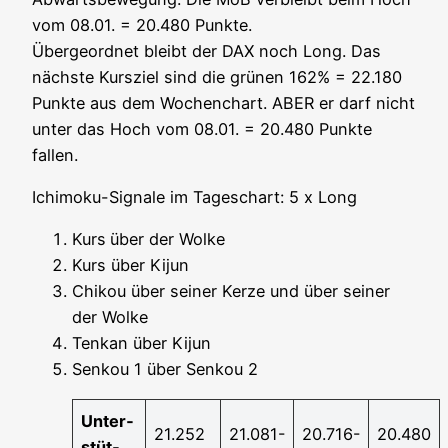
vom 08.01. = 20.480 Punk­te.
Über­ge­ord­net bleibt der DAX noch Long. Das
nächs­te Kurs­ziel sind die grü­nen 162% = 22.180
Punk­te aus dem Wochen­chart. ABER er darf nicht
unter das Hoch vom 08.01. = 20.480 Punk­te
fallen.
Ichi­mo­ku-Signa­le im Tages­chart: 5 x Long
Kurs
über der Wolke
Kurs über Kijun
Chi­kou über sei­ner Ker­ze und über sei­ner
der Wolke
Ten­kan über Kijun
Sen­kou 1 über Sen­kou 2
Unter­
21.252
21.081-
20.716-
20.480
stüt­