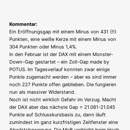
Kom­men­tar:
Ein Eröff­nungs­gap mit einem Minus von 431 (!!)
Punk­ten, eine wei­ße Ker­ze mit einem Minus von
304 Punk­ten oder Minus 1,4%.
In den Febru­ar ist der DAX mit einem Mons­ter-
Down-Gap gestar­tet – ein Zoll-Gap made by
POTUS. Im Tages­ver­lauf konn­ten zwar eini­ge
Punk­te zuge­macht wer­den – aber es sind immer
noch 227 Punk­te offen geblie­ben. Die fun­gie­ren
nun als mas­si­ver Wider­stand.
Noch ist nicht wirk­lich Gefahr im Ver­zug. Macht
der DAX aber das nächs­te Gap = 21.081-21.045
Punk­te auf Schluss­kurs­ba­sis zu, dann läuft
zumin­dest im ganz kurz­fris­ti­gen Zeit­fens­ter eine
Abwärts­be­we­gung. Die MoB ver­bleibt beim Hoch