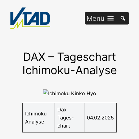
Zum
Inhalt
Menü
springen
DAX – Tageschart
Ichimoku-Analyse
Dax
Ichi­mo­ku
Tages­
04.02.2025
Analyse
chart