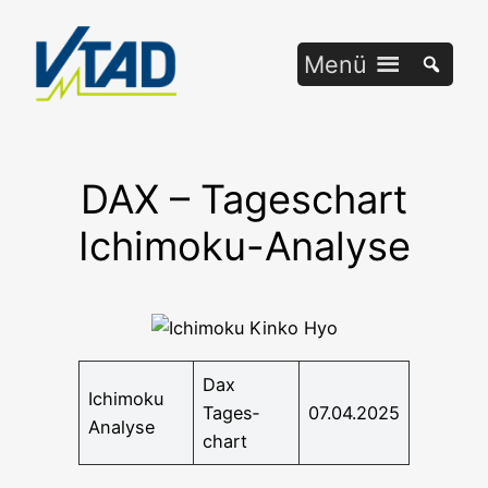
Zum
Inhalt
Menü
springen
DAX – Tageschart
Ichimoku-Analyse
Dax
Ichi­mo­ku
Tages­
07.04.2025
Analyse
chart