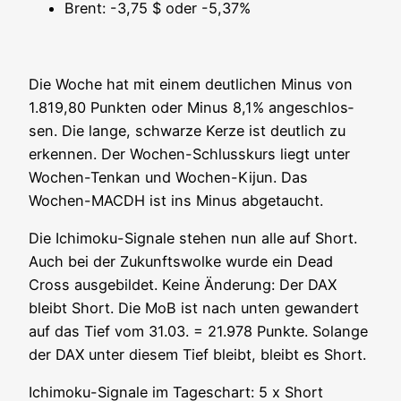
Brent: -3,75 $ oder -5,37%
Die Woche hat mit einem deut­li­chen Minus von
1.819,80 Punk­ten oder Minus 8,1% ange­schlos­
sen. Die lan­ge, schwar­ze Ker­ze ist deut­lich zu
erken­nen. Der Wochen-Schluss­kurs liegt unter
Wochen-Ten­kan und Wochen-Kijun. Das
Wochen-MACDH ist ins Minus abgetaucht.
Die Ichi­mo­ku-Signa­le ste­hen nun alle auf Short.
Auch bei der Zukunfts­wol­ke wur­de ein Dead
Cross aus­ge­bil­det. Kei­ne Ände­rung: Der DAX
bleibt Short. Die MoB ist nach unten gewan­dert
auf das Tief vom 31.03. = 21.978 Punk­te. Solan­ge
der DAX unter die­sem Tief bleibt, bleibt es Short.
Ichi­mo­ku-Signa­le im Tages­chart: 5 x Short