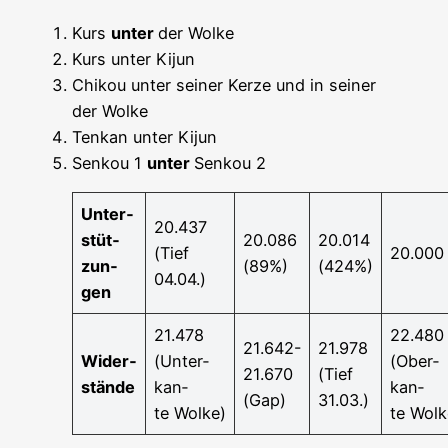
Kurs
unter
der Wol­ke
Kurs unter Kijun
Chi­kou unter sei­ner Ker­ze und in sei­ner
der Wolke
Ten­kan unter Kijun
Sen­kou 1
unter
Sen­kou 2
Unter­
20.437
stüt­
20.086
20.014
(Tief
20.000
zun­
(89%)
(424%)
04.04.)
gen
21.478
22.480
21.642-
21.978
Wider­
(Unter­
(Ober­
21.670
(Tief
stän­de
kan­
kan­
(Gap)
31.03.)
te Wolke)
te Wolk