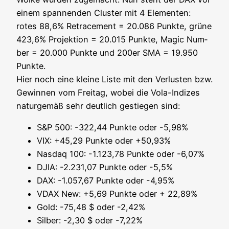
einem span­nen­den Clus­ter mit 4 Ele­men­ten:
rotes 88,6% Retra­ce­ment = 20.086 Punk­te, grü­ne
423,6% Pro­jek­ti­on = 20.015 Punk­te, Magic Num­
ber = 20.000 Punk­te und 200er SMA = 19.950
Punk­te.
Hier noch eine klei­ne Lis­te mit den Ver­lus­ten bzw.
Gewin­nen vom Frei­tag, wobei die Vola-Indi­zes
natur­ge­mäß sehr deut­lich gestie­gen sind:
S&P 500: -322,44 Punk­te oder -5,98%
VIX: +45,29 Punk­te oder +50,93%
Nasdaq 100: -1.123,78 Punk­te oder -6,07%
DJIA: -2.231,07 Punk­te oder -5,5%
DAX: -1.057,67 Punk­te oder -4,95%
VDAX New: +5,69 Punk­te oder + 22,89%
Gold: -75,48 $ oder -2,42%
Sil­ber: -2,30 $ oder -7,22%