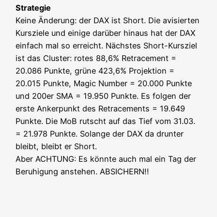
Stra­te­gie
Kei­ne Ände­rung: der DAX ist Short. Die avi­sier­ten
Kurs­zie­le und eini­ge dar­über hin­aus hat der DAX
ein­fach mal so erreicht. Nächs­tes Short-Kurs­ziel
ist das Clus­ter: rotes 88,6% Retra­ce­ment =
20.086 Punk­te, grü­ne 423,6% Pro­jek­ti­on =
20.015 Punk­te, Magic Num­ber = 20.000 Punk­te
und 200er SMA = 19.950 Punk­te. Es fol­gen der
ers­te Anker­punkt des Retra­ce­ments = 19.649
Punk­te. Die MoB rutscht auf das Tief vom 31.03.
= 21.978 Punk­te. Solan­ge der DAX da drun­ter
bleibt, bleibt er Short.
Aber ACHTUNG: Es könn­te auch mal ein Tag der
Beru­hi­gung anste­hen. ABSICHERN!!