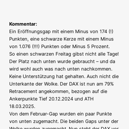
Kom­men­tar:
Ein Eröff­nungs­gap mit einem Minus von 174 (!)
Punk­ten, eine schwar­ze Ker­ze mit einem Minus
von 1.076 (!!!) Punk­ten oder Minus 5 Pro­zent.
So einen schwar­zen Frei­tag gibst nicht alle Tage!
Der Platz nach unten wur­de gebraucht – und da
wird wohl auch was nach unten nach­kom­men.
Kei­ne Unter­stüt­zung hat gehal­ten. Auch nicht die
Unter­kan­te der Wol­ke. Der DAX ist nun am 79%
Retra­ce­ment ange­kom­men, bezo­gen auf die
Anker­punk­te Tief 20.12.2024 und ATH
18.03.2025.
Von dem Febru­ar-Gap wur­den ein paar Punk­te
von unten zuge­macht. Die bei­den Gaps unter der
Wol­ke wur­den zuge­macht. Nun steht der DAX vor