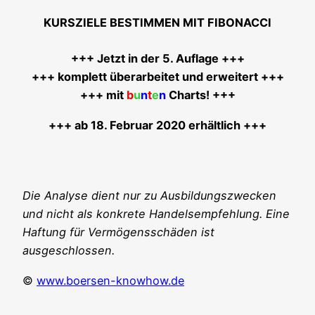
KURSZIELE BESTIMMEN MIT FIBONACCI
+++ Jetzt in der 5. Auf­la­ge +++
+++ kom­plett über­ar­bei­tet und erwei­tert +++
+++ mit
b
u
n
t
e
n
Charts! +++
+++ ab 18. Febru­ar 2020 erhältlich +++
Die Ana­ly­se dient nur zu Aus­bil­dungs­zwe­cken
und nicht als kon­kre­te Han­dels­emp­feh­lung. Eine
Haf­tung für Ver­mö­gens­schä­den ist
ausgeschlossen.
©
www.boersen-knowhow.de