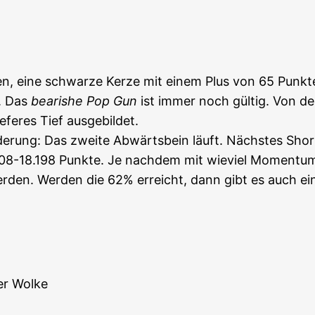
en, eine schwar­ze Ker­ze mit einem Plus von 65 Punk­
t. Das
bea­ris­he Pop Gun
ist immer noch gül­tig. Von d
fe­res Tief aus­ge­bil­det.
de­rung: Das zwei­te Abwärts­bein läuft. Nächs­tes Shor
.208-18.198 Punk­te. Je nach­dem mit wie­viel Momen­tu
wer­den. Wer­den die 62% erreicht, dann gibt es auch
der Wolke