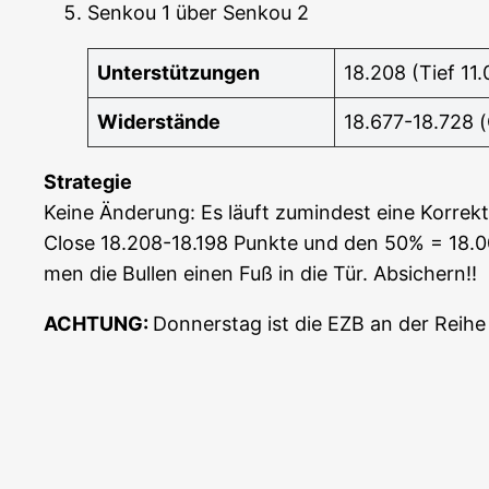
Sen­kou 1 über Sen­kou 2
Unter­stüt­zun­gen
18.208 (Tief 11.
Wider­stän­de
18.677-18.728 
Stra­te­gie
Kei­ne Ände­rung: Es läuft zumin­dest eine Kor­rek­
Clo­se 18.208-18.198 Punk­te und den 50% = 18.00
men die Bul­len einen Fuß in die Tür. Absichern!!
ACHTUNG:
Don­ners­tag ist die EZB an der Reihe