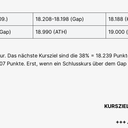
09.)
18.208-18.198 (Gap)
18.188 (
(Gap)
18.990 (ATH)
19.000 (
tur. Das nächs­te Kurs­ziel sind die 38% = 18.239 Punk­t
7 Punk­te. Erst, wenn ein Schluss­kurs über dem Gap 1
KURSZIE
+++ J