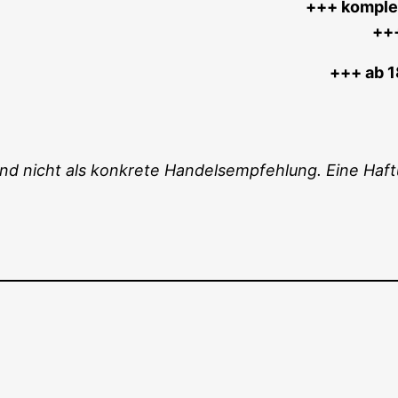
+++ kom­plet
++
+++ ab 1
und nicht als kon­kre­te Han­dels­emp­feh­lung. Eine Ha