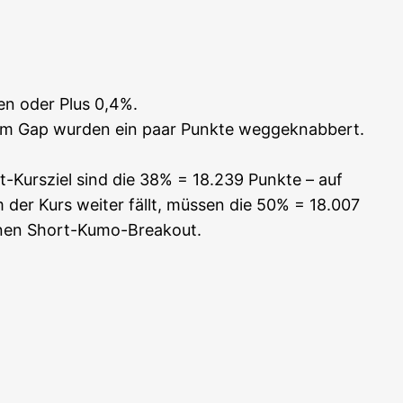
ten oder Plus 0,4%.
em Gap wur­den ein paar Punk­te weg­ge­knab­bert.
t-Kurs­ziel sind die 38% = 18.239 Punk­te – auf
m der Kurs wei­ter fällt, müs­sen die 50% = 18.007
 einen Short-Kumo-Breakout.