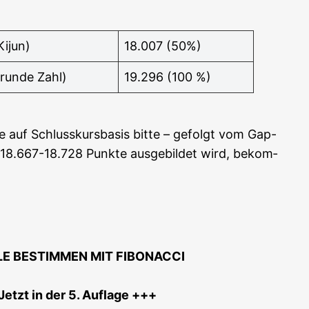
Kijun)
18.007 (50%)
run­de Zahl)
19.296 (100 %)
e auf Schluss­kurs­ba­sis bit­te – gefolgt vom Gap-
8.667-18.728 Punk­te aus­ge­bil­det wird, bekom­
LE BESTIMMEN MIT FIBONACCI
etzt in der 5. Auf­la­ge +++