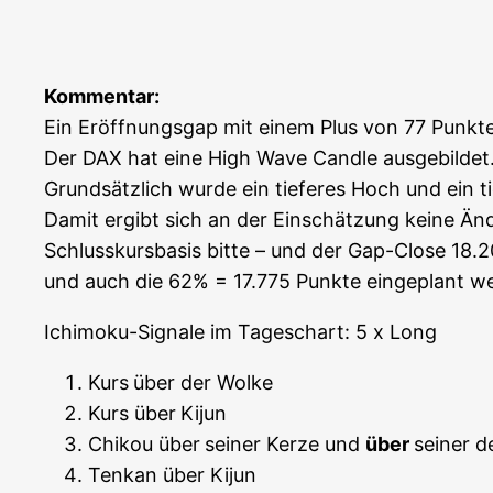
Kom­men­tar:
Ein Eröff­nungs­gap mit einem Plus von 77 Punk­t
Der DAX hat eine High Wave Cand­le aus­ge­bil­de
Grund­sätz­lich wur­de ein tie­fe­res Hoch und ein tie­
Damit ergibt sich an der Ein­schät­zung kei­ne Än
Schluss­kurs­ba­sis bit­te – und der Gap-Clo­se 18
und auch die 62% = 17.775 Punk­te ein­ge­plant 
Ichi­mo­ku-Signa­le im Tages­chart: 5 x Long
Kurs
über der Wolke
Kurs über
Kijun
Chi­kou über
sei­ner Ker­ze und
über
sei­ner 
Ten­kan über Kijun