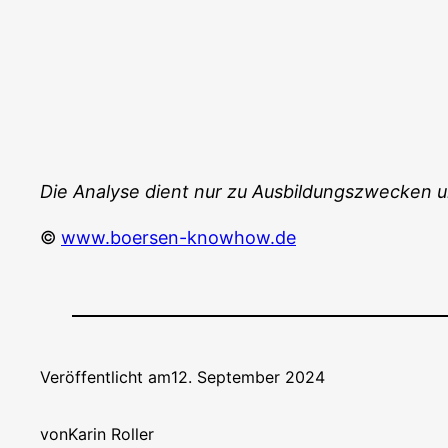
Die Ana­ly­se dient nur zu Aus­bil­dungs­zwe­cken 
©
www.boersen-knowhow.de
Veröffentlicht am
12. September 2024
von
Karin Roller