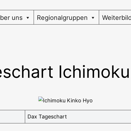
ber uns
Regionalgruppen
Weiterbil
schart Ichimoku
Dax Tages­chart