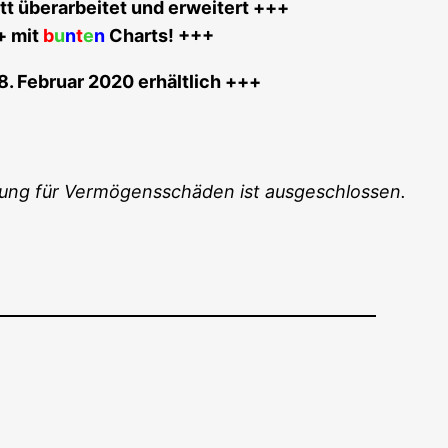
t über­ar­bei­tet und erwei­tert +++
+ mit
b
u
n
t
e
n
Charts! +++
8. Febru­ar 2020 erhältlich +++
f­tung für Ver­mö­gens­schä­den ist ausgeschlossen.