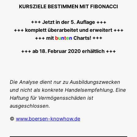
KURSZIELE BESTIMMEN MIT FIBONACCI
+++ Jetzt in der 5. Auf­la­ge +++
+++ kom­plett über­ar­bei­tet und erwei­tert +++
+++ mit
b
u
n
t
e
n
Charts! +++
+++ ab 18. Febru­ar 2020 erhältlich +++
Die Ana­ly­se dient nur zu Aus­bil­dungs­zwe­cken
und nicht als kon­kre­te Han­dels­emp­feh­lung. Eine
Haf­tung für Ver­mö­gens­schä­den ist
ausgeschlossen.
©
www.boersen-knowhow.de