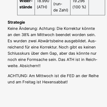
Wider­
18.990
19.296
(run­
stän­de
(ATH)
(100 %)
de Zahl)
Stra­te­gie
Kei­ne Ände­rung: Ach­tung: Die Kor­rek­tur könn­te
an den 38% am Mitt­woch been­det wor­den sein.
Es wur­den zwei Abwärts­bei­ne aus­ge­bil­det. Aus­
rei­chend für eine Kor­rek­tur. Noch gibt es kei­nen
Schluss­kurs über dem Gap, aber das könn­te nur
noch eine Form­sa­che sein. Das ATH ist in Reich­
wei­te. Absichern!!
ACHTUNG: Am Mitt­woch ist die FED an der Rei­he
und am Frei­tag ist Hexensabbat!