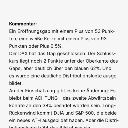
Kom­men­tar:
Ein Eröff­nungs­gap mit einem Plus von 53 Punk­
ten, eine wei­ße Ker­ze mit einem Plus von 93
Punk­ten oder Plus 0,5%.
Der DAX hat das Gap geschlos­sen. Der Schluss­
kurs liegt noch 2 Punk­te unter der Ober­kan­te des
Gaps, aber deut­lich über den blau­en 62%. Und:
es wur­de eine deut­li­che Dis­tri­bu­ti­ons­lun­te aus­ge­
bil­det.
An der Ein­schät­zung gibt es kei­ne Ände­rung: Es
bleibt beim ACHTUNG – das zwei­te Abwärts­bein
könn­te an den 38% been­det wor­den sein. Long-
Rücken­wind kommt DJIA und S&P 500, die bei­de
ein neu­es ATH aus­ge­bil­det haben. Aber die Dis­tri­
bu­ti­ons­lun­te trübt das Bild etwas ein.