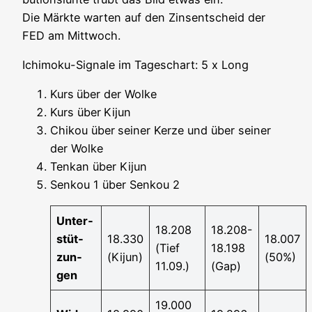
Die Märk­te war­ten auf den Zins­ent­scheid der
FED am Mittwoch.
Ichi­mo­ku-Signa­le im Tages­chart: 5 x Long
Kurs
über der Wolke
Kurs über
Kijun
Chi­kou über
sei­ner Ker­ze und über sei­ner
der Wolke
Ten­kan über Kijun
Sen­kou 1 über Sen­kou 2
Unter­
18.208
18.208-
stüt­
18.330
18.007
(Tief
18.198
zun­
(Kijun)
(50%)
11.09.)
(Gap)
gen
19.000