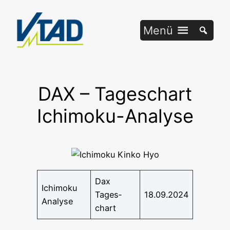
Zum
Inhalt
Menü
springen
DAX – Tageschart
Ichimoku-Analyse
Dax
Ichi­mo­ku
Tages­
18.09.2024
Analyse
chart