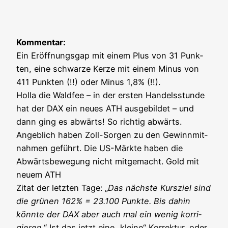
Kom­men­tar:
Ein Eröff­nungs­gap mit einem Plus von 31 Punk­
ten, eine schwar­ze Ker­ze mit einem Minus von
411 Punk­ten (!!) oder Minus 1,8% (!!).
Hol­la die Wald­fee – in der ers­ten Han­dels­stun­de
hat der DAX ein neu­es ATH aus­ge­bil­det – und
dann ging es abwärts! So rich­tig abwärts.
Angeb­lich haben Zoll-Sor­gen zu den Gewinn­mit­
nah­men geführt. Die US-Märk­te haben die
Abwärts­be­we­gung nicht mit­ge­macht. Gold mit
neu­em ATH
Zitat der letz­ten Tage: „
Das nächs­te Kurs­ziel sind
die grü­nen 162% = 23.100 Punk­te. Bis dahin
könn­te der DAX aber auch mal ein wenig kor­ri­
gie­ren.
“ Ist das jetzt eine „klei­ne“ Kor­rek­tur, oder