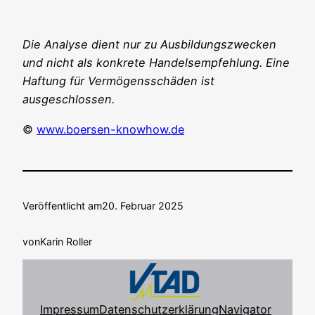
Die Ana­ly­se dient nur zu Aus­bil­dungs­zwe­cken
und nicht als kon­kre­te Han­dels­emp­feh­lung. Eine
Haf­tung für Ver­mö­gens­schä­den ist
ausgeschlossen.
©
www.boersen-knowhow.de
Veröffentlicht am
20. Februar 2025
von
Karin Roller
Impressum
Datenschutzerklärung
Navigator