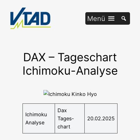
Zum
Inhalt
Menü
springen
DAX – Tageschart
Ichimoku-Analyse
Dax
Ichi­mo­ku
Tages­
20.02.2025
Analyse
chart