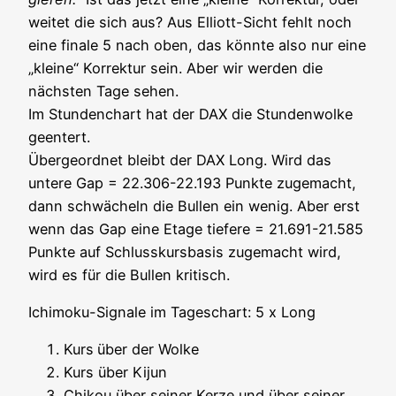
wei­tet die sich aus? Aus Elliott-Sicht fehlt noch
eine fina­le 5 nach oben, das könn­te also nur eine
„klei­ne“ Kor­rek­tur sein. Aber wir wer­den die
nächs­ten Tage sehen.
Im Stun­den­chart hat der DAX die Stun­den­wol­ke
geen­tert.
Über­ge­ord­net bleibt der DAX Long. Wird das
unte­re Gap = 22.306-22.193 Punk­te zuge­macht,
dann schwä­cheln die Bul­len ein wenig. Aber erst
wenn das Gap eine Eta­ge tie­fe­re = 21.691-21.585
Punk­te auf Schluss­kurs­ba­sis zuge­macht wird,
wird es für die Bul­len kritisch.
Ichi­mo­ku-Signa­le im Tages­chart: 5 x Long
Kurs
über der Wolke
Kurs über Kijun
Chi­kou über sei­ner Ker­ze und über sei­ner