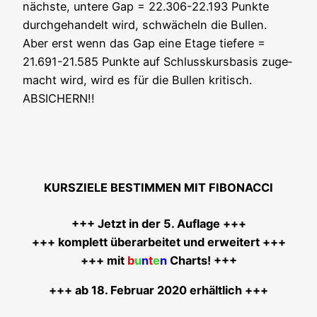
nächs­te, unte­re Gap = 22.306-22.193 Punk­te
durch­ge­han­delt wird, schwä­cheln die Bul­len.
Aber erst wenn das Gap eine Eta­ge tie­fe­re =
21.691-21.585 Punk­te auf Schluss­kurs­ba­sis zuge­
macht wird, wird es für die Bul­len kri­tisch.
ABSICHERN!!
KURSZIELE BESTIMMEN MIT FIBONACCI
+++ Jetzt in der 5. Auf­la­ge +++
+++ kom­plett über­ar­bei­tet und erwei­tert +++
+++ mit
b
u
n
t
e
n
Charts! +++
+++ ab 18. Febru­ar 2020 erhältlich +++