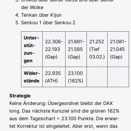
der Wolke
Ten­kan über Kijun
Sen­kou 1 über Sen­kou 2
Unter­
22.306-
21.691-
21.252
21.081-
stüt­
22.193
21.585
(Tief
21.045
zun­
(Gap)
(Gap)
03.02.)
(Gap)
gen
Wider­
22.935
23.100
stän­de
(ATH)
(162%)
Stra­te­gie
Kei­ne Ände­rung: Über­ge­ord­net bleibt der DAX
long. Das nächs­te Kurs­ziel sind die grü­nen 162%
aus dem Tages­chart = 23.100 Punk­te. Die erwar­
tet Kor­rek­tur ist ein­ge­lei­tet. Aber erst, wenn das