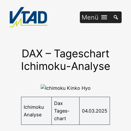
Zum
Inhalt
Menü
springen
DAX – Tageschart
Ichimoku-Analyse
Dax
Ichi­mo­ku
Tages­
04.03.2025
Analyse
chart