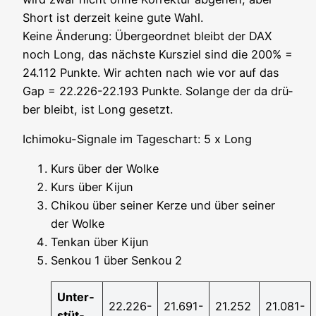
Short ist der­zeit kei­ne gute Wahl.
Kei­ne Ände­rung: Über­ge­ord­net bleibt der DAX
noch Long, das nächs­te Kurs­ziel sind die 200% =
24.112 Punk­te. Wir ach­ten nach wie vor auf das
Gap = 22.226-22.193 Punk­te. Solan­ge der da drü­
ber bleibt, ist Long gesetzt.
Ichi­mo­ku-Signa­le im Tages­chart: 5 x Long
Kurs
über der Wolke
Kurs über Kijun
Chi­kou über sei­ner Ker­ze und über sei­ner
der Wolke
Ten­kan über Kijun
Sen­kou 1 über Sen­kou 2
Unter­
22.226-
21.691-
21.252
21.081-
stüt­