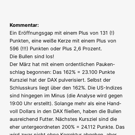
Kom­men­tar:
Ein Eröff­nungs­gap mit einem Plus von 131 (!)
Punk­ten, eine wei­ße Ker­ze mit einem Plus von
596 (!!!) Punk­ten oder Plus 2,6 Pro­zent.
Die Bul­len sind los!
Der März hat mit einem ordent­li­chen Pau­ken­
schlag begon­nen: Das 162% = 23.100 Punk­te
Kurs­ziel hat der DAX pul­ve­ri­siert. Selbst der
Schluss­kurs liegt über den 162%. Die US-Indi­zes
sind hin­ge­gen im Minus (die Ana­ly­se wird gegen
19:00 Uhr erstellt). Solan­ge mehr als eine Hand­
voll Dol­lars in den DAX flie­ßen, haben die Bul­len
aus­rei­chend Fut­ter. Nächs­tes Kurs­ziel sind die
eher unter­ge­ord­ne­ten 200% = 24.112 Punk­te. Das
wird zwar nicht ohne Kor­rek­tur abge­hen, aber