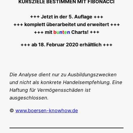
KURSZIELE BESTIMMEN MIT FIBONACCI
+++ Jetzt in der 5. Auf­la­ge +++
+++ kom­plett über­ar­bei­tet und erwei­tert +++
+++ mit
b
u
n
t
e
n
Charts! +++
+++ ab 18. Febru­ar 2020 erhältlich +++
Die Ana­ly­se dient nur zu Aus­bil­dungs­zwe­cken
und nicht als kon­kre­te Han­dels­emp­feh­lung. Eine
Haf­tung für Ver­mö­gens­schä­den ist
ausgeschlossen.
©
www.boersen-knowhow.de