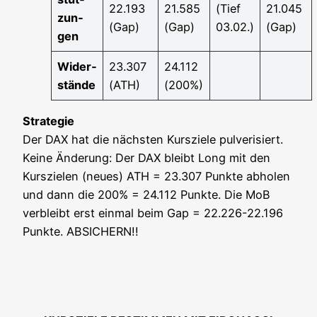
22.193
21.585
(Tief
21.045
zun­
(Gap)
(Gap)
03.02.)
(Gap)
gen
Wider­
23.307
24.112
stän­de
(ATH)
(200%)
Stra­te­gie
Der DAX hat die nächs­ten Kurs­zie­le pul­ve­ri­siert.
Kei­ne Ände­rung: Der DAX bleibt Long mit den
Kurs­zie­len (neu­es) ATH = 23.307 Punk­te abho­len
und dann die 200% = 24.112 Punk­te. Die MoB
ver­bleibt erst ein­mal beim Gap = 22.226-22.196
Punk­te. ABSICHERN!!