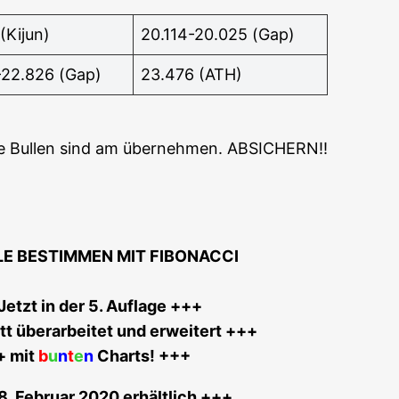
(Kijun)
20.114-20.025 (Gap)
-22.826 (Gap)
23.476 (ATH)
e Bul­len sind am über­neh­men. ABSICHERN!!
LE BESTIMMEN MIT FIBONACCI
etzt in der 5. Auf­la­ge +++
t über­ar­bei­tet und erwei­tert +++
+ mit
b
u
n
t
e
n
Charts! +++
8. Febru­ar 2020 erhältlich +++