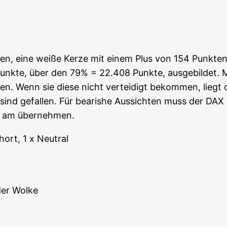
en, eine wei­ße Ker­ze mit einem Plus von 154 Punk­ten
nk­te, über den 79% = 22.408 Punk­te, aus­ge­bil­det
n. Wenn sie die­se nicht ver­tei­digt bekom­men, liegt 
gefal­len. Für bea­ris­he Aus­sich­ten muss der DAX sc
ind am übernehmen.
hort, 1 x Neutral
 der Wolke