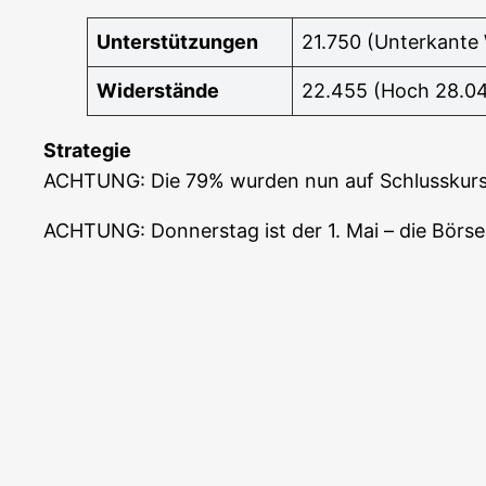
Unter­stüt­zun­gen
21.750 (Unter­kan­te
Wider­stän­de
22.455 (Hoch 28.04
Stra­te­gie
ACHTUNG: Die 79% wur­den nun auf Schluss­kurs­b
ACHTUNG: Don­ners­tag ist der 1. Mai – die Bör­s