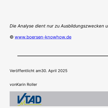
Die Ana­ly­se dient nur zu Aus­bil­dungs­zwe­cken 
©
www.boersen-knowhow.de
Veröffentlicht am
30. April 2025
von
Karin Roller