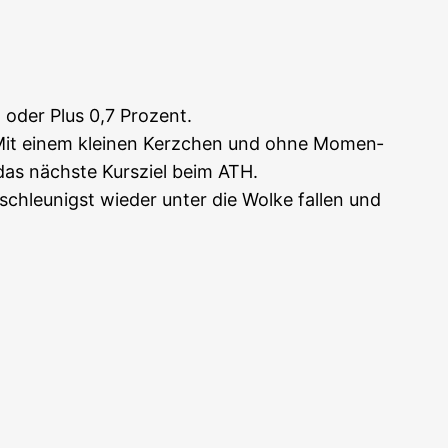
 oder Plus 0,7 Pro­zent.
. Mit einem klei­nen Kerz­chen und ohne Momen­
das nächs­te Kurs­ziel beim ATH.
hleu­nigst wie­der unter die Wol­ke fal­len und