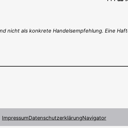
und nicht als kon­kre­te Han­dels­emp­feh­lung. Eine Ha
Impressum
Datenschutzerklärung
Navigator