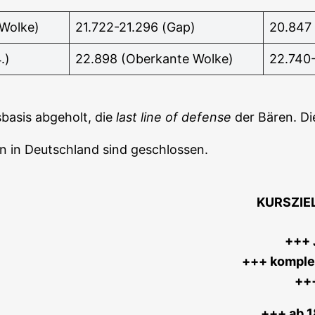
 Wolke)
21.722-21.296 (Gap)
20.847 
.)
22.898 (Ober­kan­te Wolke)
22.740
a­sis abge­holt, die
last line of defen­se
der Bären. Di
en in Deutsch­land sind geschlossen.
KURSZIE
+++ J
+++ kom­plet
++
+++ ab 1