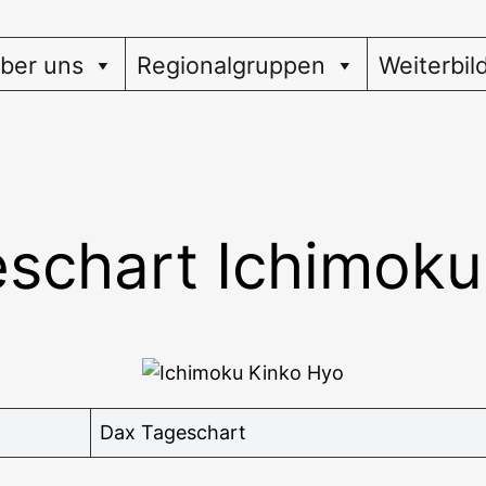
ber uns
Regionalgruppen
Weiterbil
schart Ichimoku
Dax Tages­chart