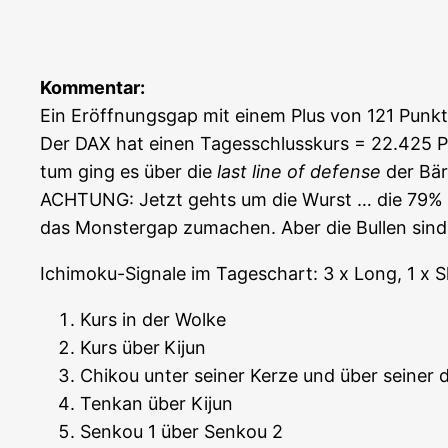
Kom­men­tar:
Ein Eröff­nungs­gap mit einem Plus von 121 Punk­t
Der DAX hat einen Tages­schluss­kurs = 22.425 Pu
tum ging es über die
last line of defen­se
der Bäre
ACHTUNG: Jetzt gehts um die Wurst … die 79% sind 
das Mons­ter­g­ap zuma­chen. Aber die Bul­len s
Ichi­mo­ku-Signa­le im Tages­chart: 3 x Long, 1 x S
Kurs in der Wolke
Kurs über
Kijun
Chi­kou unter sei­ner Ker­ze und über sei­ner
Ten­kan über Kijun
Sen­kou 1 über Sen­kou 2