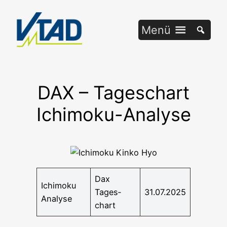
Zum
Inhalt
Menü
springen
DAX – Tageschart
Ichimoku-Analyse
Dax
Ichi­mo­ku
Tages­
31.07.2025
Analyse
chart