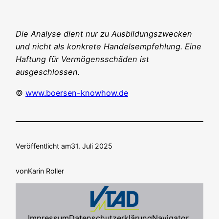
Die Ana­ly­se dient nur zu Aus­bil­dungs­zwe­cken
und nicht als kon­kre­te Han­dels­emp­feh­lung. Eine
Haf­tung für Ver­mö­gens­schä­den ist
ausgeschlossen.
©
www.boersen-knowhow.de
Veröffentlicht am
31. Juli 2025
von
Karin Roller
Impressum
Datenschutzerklärung
Navigator