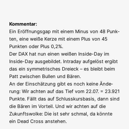
Kom­men­tar:
Ein Eröff­nungs­gap mit einem Minus von 48 Punk­
ten, eine wei­ße Ker­ze mit einem Plus von 45
Punk­ten oder Plus 0,2%.
Der DAX hat nun einen wei­ßen Insi­de-Day im
Insi­de-Day aus­ge­bil­det. Intra­day auf­ge­löst ergibt
das ein sym­me­tri­sches Drei­eck – es bleibt beim
Patt zwi­schen Bul­len und Bären.
An der Ein­schät­zung gibt es noch kei­ne Ände­
rung: Wir ach­ten auf das Tief vom 22.07. = 23.921
Punk­te. Fällt das auf Schluss­kurs­ba­sis, dann sind
die Bären im Vor­teil. Und wir ach­ten auf die
Zukunfts­wol­ke: Die ist sehr schmal, da könn­te
ein Dead Cross anstehen.