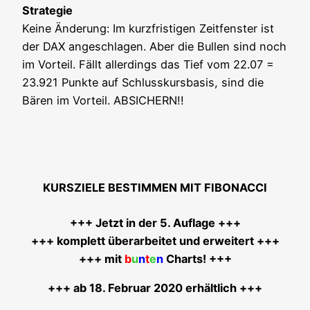
Stra­te­gie
Kei­ne Ände­rung: Im kurz­fris­ti­gen Zeit­fens­ter ist
der DAX ange­schla­gen. Aber die Bul­len sind noch
im Vor­teil. Fällt aller­dings das Tief vom 22.07 =
23.921 Punk­te auf Schluss­kurs­ba­sis, sind die
Bären im Vor­teil. ABSICHERN!!
KURSZIELE BESTIMMEN MIT FIBONACCI
+++ Jetzt in der 5. Auf­la­ge +++
+++ kom­plett über­ar­bei­tet und erwei­tert +++
+++ mit
b
u
n
t
e
n
Charts! +++
+++ ab 18. Febru­ar 2020 erhältlich +++