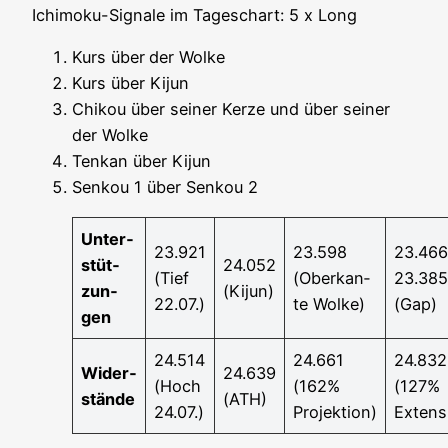
Ichi­mo­ku-Signa­le im Tages­chart: 5 x Long
Kurs über
der Wol­ke
Kurs über Kijun
Chi­kou über sei­ner Ker­ze und über sei­ner
der Wolke
Ten­kan über Kijun
Sen­kou 1 über Sen­kou 2
Unter­
23.921
23.598
23.466
stüt­
24.052
(Tief
(Ober­kan­
23.385
zun­
(Kijun)
22.07.)
te Wolke)
(Gap)
gen
24.514
24.661
24.832
Wider­
24.639
(Hoch
(162%
(127%
stän­de
(ATH)
24.07.)
Projektion)
Extens